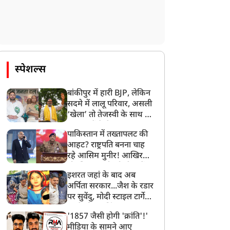
स्पेशल्स
बांकीपुर में हारी BJP, लेकिन
सदमे में लालू परिवार, असली
‘खेला’ तो तेजस्वी के साथ हो
गया, जानें कैसे
पाकिस्तान में तख्तापलट की
आहट? राष्ट्रपति बनना चाह
रहे आसिम मुनीर! आखिर
मोहसिन नकवी को ही क्यों
इशरत जहां के बाद अब
बनाया मोहरा?
अर्पिता सरकार...जैश के रडार
न्यूज
न्यूज
पर सुवेंदु, मोदी स्टाइल टार्गेट
करने की प्लानिंग, STF का
'1857 जैसी होगी 'क्रांति'!'
बड़ा एक्शन!
मीडिया के सामने आए