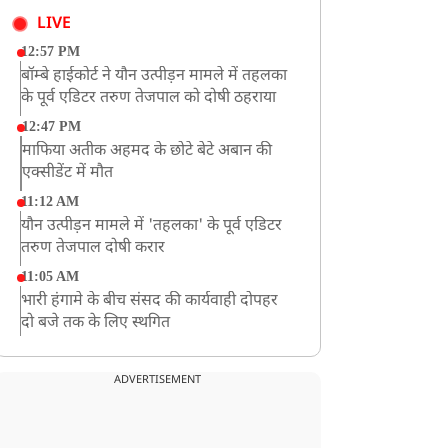
LIVE
12:57 PM
बॉम्बे हाईकोर्ट ने यौन उत्पीड़न मामले में तहलका
के पूर्व एडिटर तरुण तेजपाल को दोषी ठहराया
12:47 PM
माफिया अतीक अहमद के छोटे बेटे अबान की
एक्सीडेंट में मौत
11:12 AM
यौन उत्पीड़न मामले में 'तहलका' के पूर्व एडिटर
तरुण तेजपाल दोषी करार
11:05 AM
भारी हंगामे के बीच संसद की कार्यवाही दोपहर
दो बजे तक के लिए स्थगित
9:38 AM
झारखंड: JPSC परीक्षा धांधली मामले में और
ADVERTISEMENT
पांच लोग गिरफ्तार, अबतक 19 अरेस्ट
8:55 AM