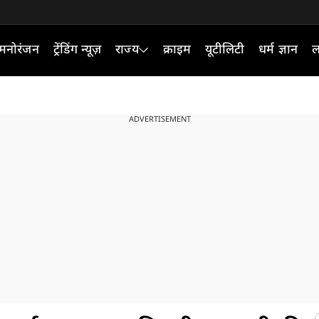
मनोरंजन
ट्रेंडिंग न्यूज़
राज्य
क्राइम
यूटीलिटी
धर्म ज्ञान
ल
ADVERTISEMENT