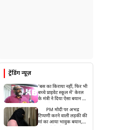
पाकिस्तान के कब्जे वाले जम्मू और कश्मीर
(PoJK) में हिंसा को लेकर ब्रिटेन में प्रदर्शन
8:50 AM
बसपा के इकलौते विधायक उमाशंकर सिंह का देर
रात निधन, आज बलिया में होगा अंतिम संस्कार
8:24 AM
मोहन भगवत मुंबई में Gen-Z और Gen
Alpha से करेंगे बातचीत
ट्रेंडिंग न्यूज़
'बस का किराया नहीं, फिर भी
बच्चे प्राइवेट स्कूल में' केरल
के मंत्री ने दिया ऐसा बयान की
खड़ा हो गया बड़ा बवाल
PM मोदी पर अभद्र
टिप्पणी करने वाली लड़की की
मां का आया भावुक बयान,
की अजीबोगरीब मांग, कहा-