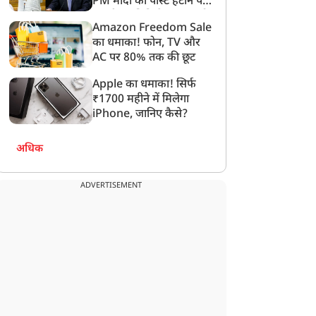
PM मोदी की पोस्ट हटाने पर
संसदीय समिति ने Meta को
Amazon Freedom Sale
लगाई फटकार
का धमाका! फोन, TV और
AC पर 80% तक की छूट
Apple का धमाका! सिर्फ
₹1700 महीने में मिलेगा
iPhone, जानिए कैसे?
अधिक
ADVERTISEMENT