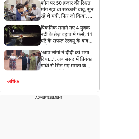
फोन पर 50 हजार की रिश्वत
बेटी को गोद लें प्रधानमंत्री
मांग रहा था सरकारी बाबू, सुन
रहे थे मंत्री, फिर जो किया, वो
सोशल मीडिया पर छा गया
पिकनिक मनाने गए 4 युवक
नदी के तेज़ बहाव में फंसे, 11
घंटे के सफल रेस्क्यू के बाद
बची जान
‘आप लोगों ने दीदी को भगा
दिया…’, जब संसद में प्रियंका
गांधी से भिड़ गए ममता के
सांसद, देखें दिलचस्प Video
अधिक
ADVERTISEMENT