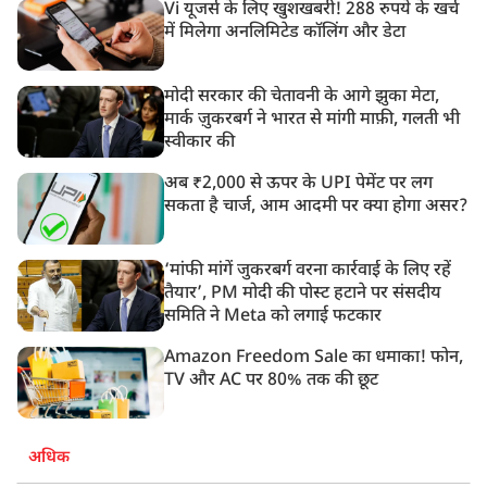
Vi यूजर्स के लिए खुशखबरी! 288 रुपये के खर्च
में मिलेगा अनलिमिटेड कॉलिंग और डेटा
मोदी सरकार की चेतावनी के आगे झुका मेटा,
मार्क ज़ुकरबर्ग ने भारत से मांगी माफ़ी, गलती भी
स्वीकार की
अब ₹2,000 से ऊपर के UPI पेमेंट पर लग
सकता है चार्ज, आम आदमी पर क्या होगा असर?
‘मांफी मांगें जुकरबर्ग वरना कार्रवाई के लिए रहें
तैयार’, PM मोदी की पोस्ट हटाने पर संसदीय
समिति ने Meta को लगाई फटकार
Amazon Freedom Sale का धमाका! फोन,
TV और AC पर 80% तक की छूट
अधिक