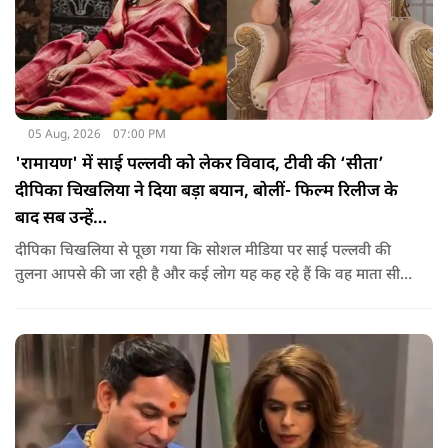
05 Aug, 2026
07:00 PM
'रामायण' में साई पल्लवी को लेकर विवाद, टीवी की ‘सीता’
दीपिका चिखलिया ने दिया बड़ा बयान, बोलीं- फिल्म रिलीज के
बाद सब उन्हें…
दीपिका चिखलिया से पूछा गया कि सोशल मीडिया पर साई पल्लवी की
तुलना आपसे की जा रही है और कई लोग यह कह रहे हैं कि वह माता सीता
के किरदार में फिट नहीं बैठतीं, इस सवाल का जवाब देते हुए दीपिका ने
कहा कि वह इस प्रतिक्रिया को किसी विवाद की तरह नहीं, बल्कि दर्शकों
के प्यार के रूप में देखती हैं.