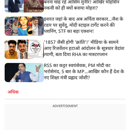
बनना चाह रहे आसिम मुनीर! आखिर मोहसिन
नकवी को ही क्यों बनाया मोहरा?
इशरत जहां के बाद अब अर्पिता सरकार...जैश के
रडार पर सुवेंदु, मोदी स्टाइल टार्गेट करने की
प्लानिंग, STF का बड़ा एक्शन!
'1857 जैसी होगी 'क्रांति'!' मीडिया के सामने
आए रिजर्वेशन हटाओ आंदोलन के सूत्रधार वेदांश
त्यागी, बता दिया RHA का मास्टरप्लान
RSS का कट्टर स्वयंसेवक, PM मोदी का
भरोसेमंद, 5 बार के MP...आखिर कौन हैं देश के
नए शिक्षा मंत्री प्रह्लाद जोशी?
अधिक
ADVERTISEMENT