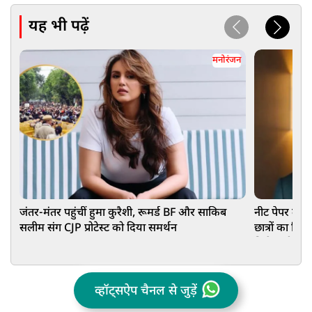
यह भी पढ़ें
मनोरंजन
जंतर-मंतर पहुंचीं हुमा कुरैशी, रूमर्ड BF और साकिब
नीट पेपर लीक प
सलीम संग CJP प्रोटेस्ट को दिया समर्थन
छात्रों का कि
मिले कड़ी सज
व्हॉट्सऐप चैनल से जुड़ें