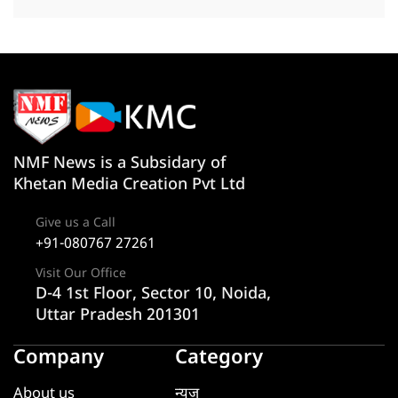
NMF News is a Subsidary of
Khetan Media Creation Pvt Ltd
Give us a Call
+91-080767 27261
Visit Our Office
D-4 1st Floor, Sector 10, Noida,
Uttar Pradesh 201301
Company
Category
About us
न्यूज