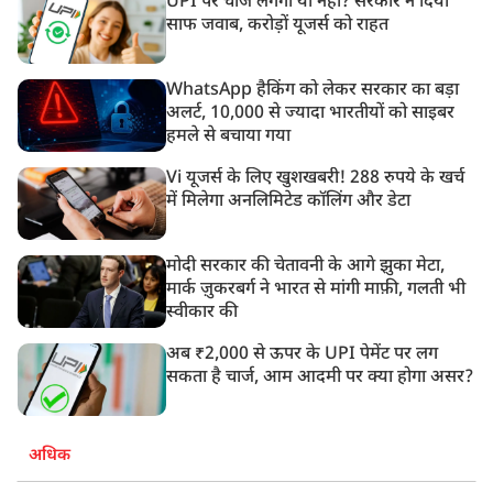
UPI पर चार्ज लगेगा या नहीं? सरकार ने दिया
साफ जवाब, करोड़ों यूजर्स को राहत
WhatsApp हैकिंग को लेकर सरकार का बड़ा
अलर्ट, 10,000 से ज्यादा भारतीयों को साइबर
हमले से बचाया गया
Vi यूजर्स के लिए खुशखबरी! 288 रुपये के खर्च
में मिलेगा अनलिमिटेड कॉलिंग और डेटा
मोदी सरकार की चेतावनी के आगे झुका मेटा,
मार्क ज़ुकरबर्ग ने भारत से मांगी माफ़ी, गलती भी
स्वीकार की
अब ₹2,000 से ऊपर के UPI पेमेंट पर लग
सकता है चार्ज, आम आदमी पर क्या होगा असर?
अधिक