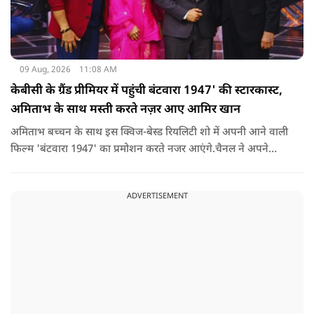
09 Aug, 2026
11:08 AM
केबीसी के ग्रैंड प्रीमियर में पहुंची बंटवारा 1947' की स्टारकास्ट,
अमिताभ के साथ मस्ती करते नज़र आए आमिर खान
अमिताभ बच्चन के साथ इस क्विज-बेस्ड रियलिटी शो में अपनी आने वाली
फिल्म 'बंटवारा 1947' का प्रमोशन करते नजर आएंगे.चैनल ने अपने
इंस्टाग्राम पर एक नया प्रोमो शेयर किया है. इसमें आमिर खान मस्ती के मूड
में बिग बी से इस सीजन की थीम 'सोचना पड़ेगा' के बारे में सवाल करते
ADVERTISEMENT
दिख रहे हैं.