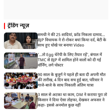
8:26 AM
PM मोदी को आया अमेरिकी उपराष्ट्रपति जेडी वेंस का फोन,
रणनीतिक मुद्दों पर हुई बात
8:23 AM
ट्रेंडिंग न्यूज़
रांची: छात्रों और झारखंड सरकार के बीच आज होगी तीसरे दौर
की बातचीत
समधी ने की 25 शादियां, फ्रॉड निकला दामाद…
8:22 AM
BJP विधायक ने रो-रोकर बयां किया दर्द, बेटी के
देशभर में आज से 'हर घर तिरंगा' अभियान, सीएम योगी लखनऊ
साथ हुए धोखे पर बनाया Video
में करेंगे यात्रा का शुभारंभ
'...तो Egg थेरेपी के लिए तैयार रहें', बंगाल में
TMC से BJP में शामिल होने वालों को दी गई
वॉर्निंग, लगे पोस्टर
90 साल के बुजुर्ग ने पहले ही बता दी अपनी मौत
की तारीख, 4 दिन बाद सच हुई बात, परिवार ने
गाजे-बाजे के साथ निकाली अंतिम यात्रा
3 साल से अटका था काम, DM ने कराया पूरा तो
किसान ने दिया ऐसा तोहफा, देखकर अफसर ने
कहा- इससे अनमोल कुछ नहीं