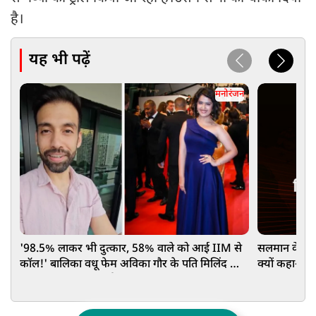
है।
यह भी पढ़ें
मनोरंजन
'98.5% लाकर भी दुत्कार, 58% वाले को आई IIM से
सलमान के 'ब्र
कॉल!' बालिका वधू फेम अविका गौर के पति मिलिंद का
क्यों कहा- ब
आरक्षण पर छलका दर्द