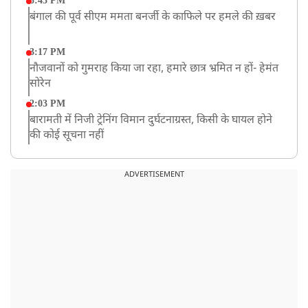
3:43 PM
बंगाल की पूर्व सीएम ममता बनर्जी के काफिले पर हमले की ख़बर
3:17 PM
नौजवानों को गुमराह किया जा रहा, हमारे छात्र भ्रमित न हों- हेमंत
सोरेन
2:03 PM
बारामती में निजी ट्रेनिंग विमान दुर्घटनाग्रस्त, किसी के घायल होने
की कोई सूचना नहीं
12:16 PM
JPSC परीक्षा विवाद: अनशन पर बैठे छात्र नेता देवेंद्र महतो की
ADVERTISEMENT
तबीयत बिगड़ी
10:44 AM
रांचीः छात्रों के समर्थन में विधायक जयराम महतो ने शुरू किया
निर्जला उपवास
10:42 AM
NIA ने मलप्पुरम विस्फोटक केस में मुख्य साजिशकर्ता को
गिरफ्तार किया