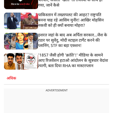
परिवार, असली ‘खेला’ तो तेजस्वी के साथ हो
गया, जानें कैसे
पाकिस्तान में तख्तापलट की आहट? राष्ट्रपति
बनना चाह रहे आसिम मुनीर! आखिर मोहसिन
नकवी को ही क्यों बनाया मोहरा?
इशरत जहां के बाद अब अर्पिता सरकार...जैश के
रडार पर सुवेंदु, मोदी स्टाइल टार्गेट करने की
प्लानिंग, STF का बड़ा एक्शन!
'1857 जैसी होगी 'क्रांति'!' मीडिया के सामने
आए रिजर्वेशन हटाओ आंदोलन के सूत्रधार वेदांश
त्यागी, बता दिया RHA का मास्टरप्लान
अधिक
ADVERTISEMENT