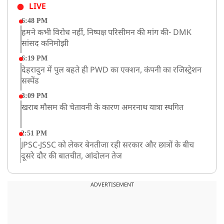
LIVE
6:48 PM
हमने कभी विरोध नहीं, निष्पक्ष परिसीमन की मांग की- DMK
सांसद कनिमोझी
6:19 PM
देहरादुन में पुल बहते ही PWD का एक्शन, कंपनी का रजिस्ट्रेशन
सस्पेंड
3:09 PM
खराब मौसम की चेतावनी के कारण अमरनाथ यात्रा स्थगित
2:51 PM
JPSC-JSSC को लेकर बेनतीजा रही सरकार और छात्रों के बीच
दूसरे दौर की बातचीत, आंदोलन तेज
1:55 PM
प्रयागराज पहुंचे राहुल गांधी, ‘छात्रों की गूंज’ कार्यक्रम में होंगे
ADVERTISEMENT
शामिल
12:47 PM
मेरठ में CM योगी आदित्यनाथ ने कांवड़ यात्रियों का किया स्वागत