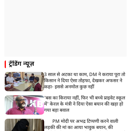
11:04 AM
असम बाढ़: 13 जिलों में 15 लाख से ज्यादा लोग प्रभावित, मृतकों
की संख्या 98 तक पहुंची
10:21 AM
हिमाचल के चंबा में बड़ा सड़क हादसा, 7 यात्रियों की मौत; 11
घायल
9:23 AM
ट्रेंडिंग न्यूज़
सलमान खान के घर के बाहर ड्यूटी पर तैनात पुलिसकर्मी की मौत,
अचानक बिगड़ी थी तबीयत
3 साल से अटका था काम, DM ने कराया पूरा तो
8:23 AM
किसान ने दिया ऐसा तोहफा, देखकर अफसर ने
देश के कई हिस्सों में भारी बारिश के आसार, मौसम विभाग ने
कहा- इससे अनमोल कुछ नहीं
जारी किया अलर्ट
'बस का किराया नहीं, फिर भी बच्चे प्राइवेट स्कूल
में' केरल के मंत्री ने दिया ऐसा बयान की खड़ा हो
गया बड़ा बवाल
PM मोदी पर अभद्र टिप्पणी करने वाली
लड़की की मां का आया भावुक बयान, की