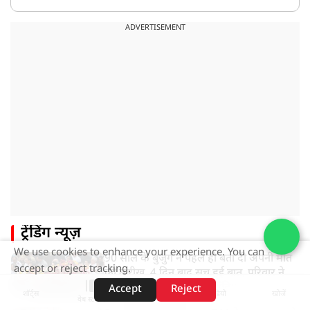
ADVERTISEMENT
ट्रेंडिंग न्यूज़
We use cookies to enhance your experience. You can
90 साल के बुजुर्ग ने पहले ही बता दी अपनी मौत
accept or reject tracking.
की तारीख, 4 दिन बाद सच हुई बात, परिवार ने
गाजे-बाजे के साथ निकाली अंतिम यात्रा
Accept
Reject
शॉर्ट्स
होम
वीडियो
खोजें
वेब स्टोरीज़