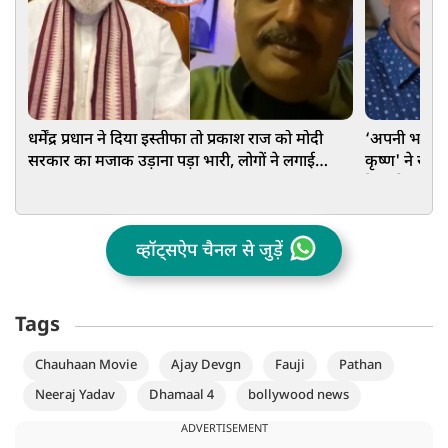
धर्मेंद्र प्रधान ने दिया इस्तीफा तो प्रकाश राज को मोदी
‘अपनी भाषा क
सरकार का मजाक उड़ाना पड़ा भारी, लोगों ने लगाई
कृष्ण' ने रणब
क्लास
ट्रेलर देख दिय
व्हॉट्सऐप चैनल से जुड़ें
Tags
Chauhaan Movie
Ajay Devgn
Fauji
Pathan
Neeraj Yadav
Dhamaal 4
bollywood news
ADVERTISEMENT