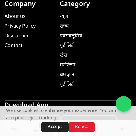
Company
Category
About us
न्यूज
Privacy Policy
राज्य
Disclaimer
एक्सक्लूसिव
Contact
यूटीलिटी
खेल
मनोरंजन
धर्म ज्ञान
यूटीलिटी
Download App
We use cookies to enhance your experience. You can
accept or reject tracking.
GET IT ON
GET IT ON
Accept
Reject
Google Play
App Store
शॉर्ट्स
होम
वीडियो
खोजें
वेब स्टोरीज़