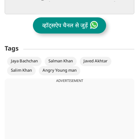
आरक्षण पर छलका दर्द
दिल, VFX की ह
व्हॉट्सऐप चैनल से जुड़ें
Tags
Jaya Bachchan
Salman Khan
Javed Akhtar
Salim Khan
Angry Young man
ADVERTISEMENT