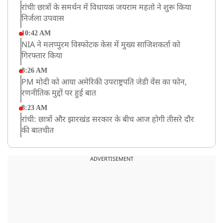
रांचीः छात्रों के समर्थन में विधायक जयराम महतो ने शुरू किया
निर्जला उपवास
10:42 AM
NIA ने मलप्पुरम विस्फोटक केस में मुख्य साजिशकर्ता को
गिरफ्तार किया
8:26 AM
PM मोदी को आया अमेरिकी उपराष्ट्रपति जेडी वेंस का फोन,
रणनीतिक मुद्दों पर हुई बात
8:23 AM
रांची: छात्रों और झारखंड सरकार के बीच आज होगी तीसरे दौर
की बातचीत
8:22 AM
देशभर में आज से 'हर घर तिरंगा' अभियान, सीएम योगी लखनऊ
ADVERTISEMENT
में करेंगे यात्रा का शुभारंभ
8:21 AM
गाज़ियाबाद में मुठभेड़, 3 ड्रग तस्कर गिरफ्तार, 21 किलो गांजा
बरामद