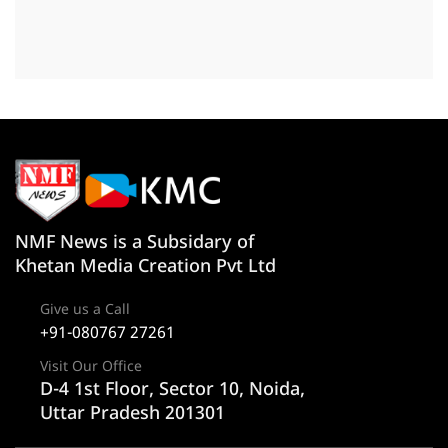
NMF News is a Subsidary of
Khetan Media Creation Pvt Ltd
Give us a Call
+91-080767 27261
Visit Our Office
D-4 1st Floor, Sector 10, Noida,
Uttar Pradesh 201301