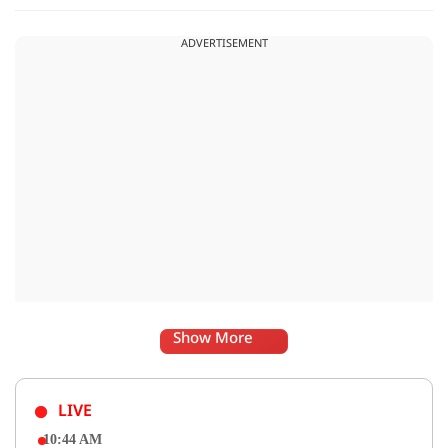
अब उनके स्वास्थ्य को लेकर राहत की खबर सामने आई है. बताया जा रहा
है कि यह एक छोटा ऑपरेशन था और इसके बाद उनकी हालत स्थिर है.
ADVERTISEMENT
Show More
LIVE
10:44 AM