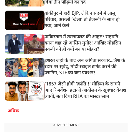
दिया तीन पीढ़ियों का दर्द
बांकीपुर में हारी BJP, लेकिन सदमे में लालू
परिवार, असली ‘खेला’ तो तेजस्वी के साथ हो
गया, जानें कैसे
पाकिस्तान में तख्तापलट की आहट? राष्ट्रपति
बनना चाह रहे आसिम मुनीर! आखिर मोहसिन
नकवी को ही क्यों बनाया मोहरा?
इशरत जहां के बाद अब अर्पिता सरकार...जैश के
रडार पर सुवेंदु, मोदी स्टाइल टार्गेट करने की
प्लानिंग, STF का बड़ा एक्शन!
'1857 जैसी होगी 'क्रांति'!' मीडिया के सामने
आए रिजर्वेशन हटाओ आंदोलन के सूत्रधार वेदांश
त्यागी, बता दिया RHA का मास्टरप्लान
अधिक
ADVERTISEMENT