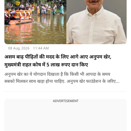
08 Aug, 2026
11:44 AM
असम बाढ़ पीढ़ितों की मदद के लिए आगे आए अनुपम खेर,
मुख्यमंत्री राहत कोष में 5 लाख रुपए दान किए
अनुपम खेर का ये योगदान दिखाता है कि किसी भी आपदा के समय
सबको मिलकर साथ खड़ा होना चाहिए. अनुपम खेर फाउंडेशन के जरिए
एक्टर लगातार ऐसे कामों का समर्थन करते आए हैं, जिनका मकसद
जरूरतमंद लोगों की मदद करना है. असम में बाढ़ से प्रभावित परिवारों की
ADVERTISEMENT
मदद के लिए उनके द्वारा किया गया ये दान भी उसी कड़ी का एक हिस्सा है.