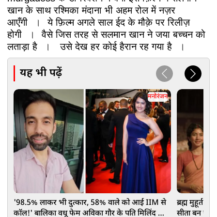
खान के साथ रश्मिका मंदाना भी अहम रोल में नज़र
आएँगी
।
ये फ़िल्म अगले साल ईद के मौक़े पर रिलीज़
होगी
।
वैसे जिस तरह से सलमान खान ने जया बच्चन को
लताड़ा है
।
उसे देख हर कोई हैरान रह गया है
।
यह भी पढ़ें
मनोरंजन
'98.5% लाकर भी दुत्कार, 58% वाले को आई IIM से
ब्रह्म मुहूर्त 
कॉल!' बालिका वधू फेम अविका गौर के पति मिलिंद का
सीता बन छाए 