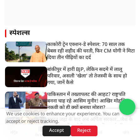
स्पेशल्स
काकोरी ट्रेन एक्शन-डे स्पेशल: 70 साल तक
बेबस रही शहीद की धरती, फिर CM योगी ने मिटा
दिया तीन पीढ़ियों का दर्द
बांकीपुर में हारी BJP, लेकिन सदमे में लालू
परिवार, असली ‘खेला’ तो तेजस्वी के साथ हो
गया, जानें कैसे
पाकिस्तान में तख्तापलट की आहट? राष्ट्रपति
बनना चाह रहे आसिम मुनीर! आखिर मोहसिन
नकवी को ही क्यों बनाया मोहरा?
We use cookies to enhance your experience. You can
इशरत जहां के बाद अब अर्पिता सरकार...जैश के
accept or reject tracking.
रडार पर सुवेंदु, मोदी स्टाइल टार्गेट करने की
Accept
Reject
प्लानिंग, STF का बड़ा एक्शन!
शॉर्ट्स
होम
वीडियो
खोजें
वेब स्टोरीज़