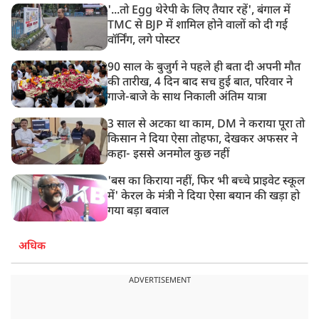
'...तो Egg थेरेपी के लिए तैयार रहें', बंगाल में
TMC से BJP में शामिल होने वालों को दी गई
वॉर्निंग, लगे पोस्टर
90 साल के बुजुर्ग ने पहले ही बता दी अपनी मौत
की तारीख, 4 दिन बाद सच हुई बात, परिवार ने
गाजे-बाजे के साथ निकाली अंतिम यात्रा
3 साल से अटका था काम, DM ने कराया पूरा तो
किसान ने दिया ऐसा तोहफा, देखकर अफसर ने
कहा- इससे अनमोल कुछ नहीं
'बस का किराया नहीं, फिर भी बच्चे प्राइवेट स्कूल
में' केरल के मंत्री ने दिया ऐसा बयान की खड़ा हो
गया बड़ा बवाल
अधिक
ADVERTISEMENT