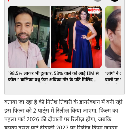
मनोरंजन
'98.5% लाकर भी दुत्कार, 58% वाले को आई IIM से
‘लोगों ने अ
कॉल!' बालिका वधू फेम अविका गौर के पति मिलिंद का
वालों पर भड़के
आरक्षण पर छलका दर्द
थी सारी हदें
बताया जा रहा है की नितेश तिवारी के डायरेक्शन में बनी रही
इस फिल्म को 2 पार्ट्स में रिलीज़ किया जाएगा. फिल्म का
पहला पार्ट 2026 की दीवाली पर रिलीज़ होगा, जबकि
इसका दूसरा पार्ट दीवाली 2027 पर रिलीज़ किया जाएगा.