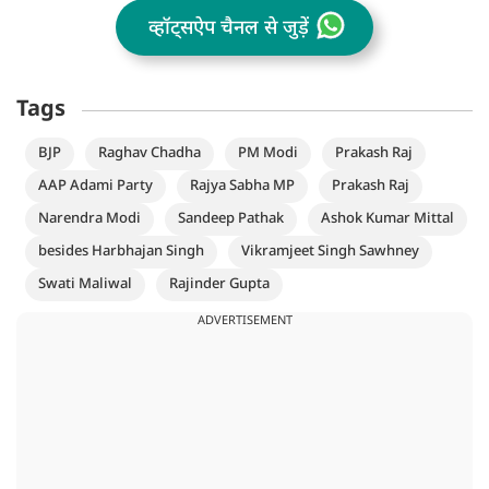
व्हॉट्सऐप चैनल से जुड़ें
Tags
BJP
Raghav Chadha
PM Modi
Prakash Raj
AAP Adami Party
Rajya Sabha MP
Prakash Raj
Narendra Modi
Sandeep Pathak
Ashok Kumar Mittal
besides Harbhajan Singh
Vikramjeet Singh Sawhney
Swati Maliwal
Rajinder Gupta
ADVERTISEMENT