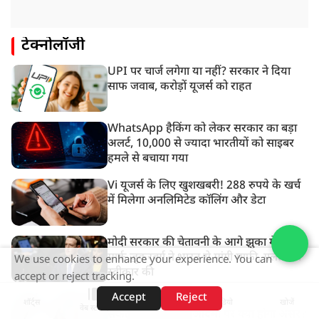
टेक्नोलॉजी
UPI पर चार्ज लगेगा या नहीं? सरकार ने दिया
साफ जवाब, करोड़ों यूजर्स को राहत
WhatsApp हैकिंग को लेकर सरकार का बड़ा
अलर्ट, 10,000 से ज्यादा भारतीयों को साइबर
हमले से बचाया गया
Vi यूजर्स के लिए खुशखबरी! 288 रुपये के खर्च
में मिलेगा अनलिमिटेड कॉलिंग और डेटा
मोदी सरकार की चेतावनी के आगे झुका मेटा,
मार्क ज़ुकरबर्ग ने भारत से मांगी माफ़ी, गलती भी
We use cookies to enhance your experience. You can
स्वीकार की
accept or reject tracking.
Accept
Reject
अब ₹2,000 से ऊपर के UPI पेमेंट पर लग
शॉर्ट्स
होम
वीडियो
खोजें
वेब स्टोरीज़
सकता है चार्ज, आम आदमी पर क्या होगा असर?