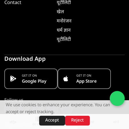
Contact
यूटीलिटी
खेल
मनोरंजन
धर्म ज्ञान
यूटीलिटी
Download App
GET IT ON
GET IT ON
Google Play
App Store
Follow us
We use cookies to enhance your experience. You can
accept or reject tracking.
Accept
Reject
शॉर्ट्स
होम
वीडियो
खोजें
Stay Informed. Get Notified
वेब स्टोरीज़