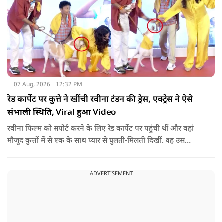
07 Aug, 2026
12:32 PM
रेड कार्पेट पर कुत्ते ने खींची रवीना टंडन की ड्रेस, एक्ट्रेस ने ऐसे
संभाली स्थिति, Viral हुआ Video
रवीना फिल्म को सपोर्ट करने के लिए रेड कार्पेट पर पहुंची थीं और वहां
मौजूद कुत्तों में से एक के साथ प्यार से घुलती-मिलती दिखीं. वह उस
जानवर को प्यार करने और पैपराजी के लिए पोज देने के लिए नीचे भी
बैठीं.जब एक्ट्रेस पैपराजी के कहने पर अकेले तस्वीरें खिंचवाने के लिए
ADVERTISEMENT
खड़ी हुईं, तो कुत्ते का ध्यान उनकी पीली ड्रेस की लटकती हुई डोरी और
आस्तीन पर चला गया.