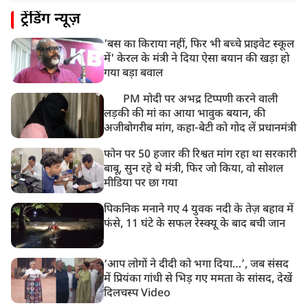
8:19 AM
ट्रेंडिंग न्यूज़
PM मोदी आज IIT दिल्ली के दीक्षांत समारोह में शामिल होंगे
'बस का किराया नहीं, फिर भी बच्चे प्राइवेट स्कूल
में' केरल के मंत्री ने दिया ऐसा बयान की खड़ा हो
गया बड़ा बवाल
PM मोदी पर अभद्र टिप्पणी करने वाली
लड़की की मां का आया भावुक बयान, की
अजीबोगरीब मांग, कहा-बेटी को गोद लें प्रधानमंत्री
फोन पर 50 हजार की रिश्वत मांग रहा था सरकारी
बाबू, सुन रहे थे मंत्री, फिर जो किया, वो सोशल
मीडिया पर छा गया
पिकनिक मनाने गए 4 युवक नदी के तेज़ बहाव में
फंसे, 11 घंटे के सफल रेस्क्यू के बाद बची जान
‘आप लोगों ने दीदी को भगा दिया…’, जब संसद
में प्रियंका गांधी से भिड़ गए ममता के सांसद, देखें
दिलचस्प Video