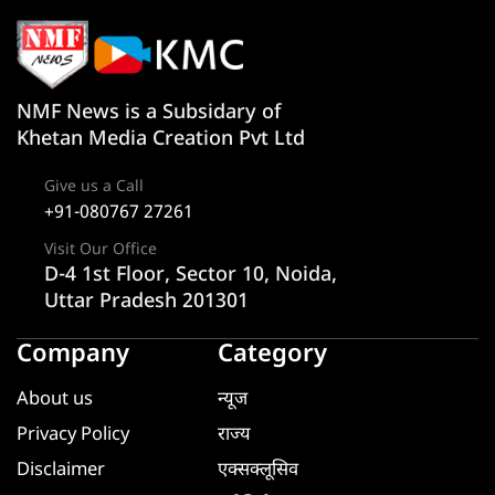
NMF News is a Subsidary of
Khetan Media Creation Pvt Ltd
Give us a Call
+91-080767 27261
Visit Our Office
D-4 1st Floor, Sector 10, Noida,
Uttar Pradesh 201301
Company
Category
About us
न्यूज
Privacy Policy
राज्य
Disclaimer
एक्सक्लूसिव