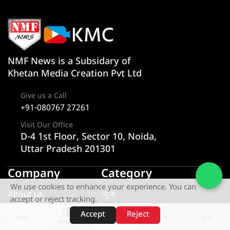
NMF News is a Subsidary of
Khetan Media Creation Pvt Ltd
Give us a Call
+91-080767 27261
Visit Our Office
D-4 1st Floor, Sector 10, Noida,
Uttar Pradesh 201301
Company
Category
We use cookies to enhance your experience. You can
About us
न्यूज
accept or reject tracking.
Privacy Policy
राज्य
Accept
Reject
शॉर्ट्स
होम
वीडियो
खोजें
वेब स्टोरीज़
Disclaimer
एक्सक्लूसिव