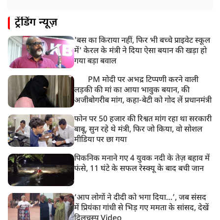
8:18 AM
ट्रेंडिंग न्यूज़
UP: लखनऊ में चलती कार में लगी आग, युवक की जिंदा जलकर
मौत
'बस का किराया नहीं, फिर भी बच्चे प्राइवेट स्कूल
में' केरल के मंत्री ने दिया ऐसा बयान की खड़ा हो
गया बड़ा बवाल
PM मोदी पर अभद्र टिप्पणी करने वाली
लड़की की मां का आया भावुक बयान, की
अजीबोगरीब मांग, कहा-बेटी को गोद लें प्रधानमंत्री
फोन पर 50 हजार की रिश्वत मांग रहा था सरकारी
बाबू, सुन रहे थे मंत्री, फिर जो किया, वो सोशल
मीडिया पर छा गया
पिकनिक मनाने गए 4 युवक नदी के तेज़ बहाव में
फंसे, 11 घंटे के सफल रेस्क्यू के बाद बची जान
‘आप लोगों ने दीदी को भगा दिया…’, जब संसद
में प्रियंका गांधी से भिड़ गए ममता के सांसद, देखें
दिलचस्प Video