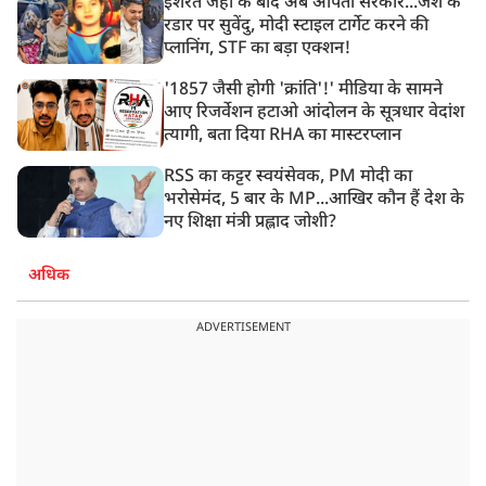
इशरत जहां के बाद अब अर्पिता सरकार...जैश के
रडार पर सुवेंदु, मोदी स्टाइल टार्गेट करने की
प्लानिंग, STF का बड़ा एक्शन!
'1857 जैसी होगी 'क्रांति'!' मीडिया के सामने
आए रिजर्वेशन हटाओ आंदोलन के सूत्रधार वेदांश
त्यागी, बता दिया RHA का मास्टरप्लान
RSS का कट्टर स्वयंसेवक, PM मोदी का
भरोसेमंद, 5 बार के MP...आखिर कौन हैं देश के
नए शिक्षा मंत्री प्रह्लाद जोशी?
अधिक
ADVERTISEMENT