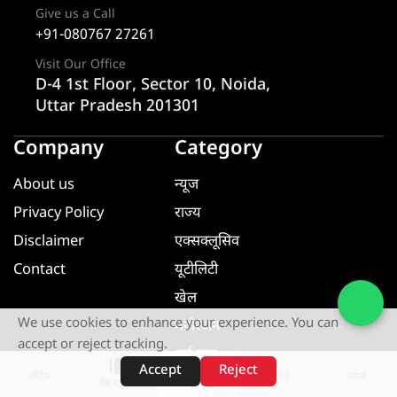
Give us a Call
+91-080767 27261
Visit Our Office
D-4 1st Floor, Sector 10, Noida,
Uttar Pradesh 201301
Company
Category
About us
न्यूज
Privacy Policy
राज्य
Disclaimer
एक्सक्लूसिव
Contact
यूटीलिटी
खेल
We use cookies to enhance your experience. You can
मनोरंजन
accept or reject tracking.
धर्म ज्ञान
Accept
Reject
शॉर्ट्स
होम
वीडियो
खोजें
यूटीलिटी
वेब स्टोरीज़