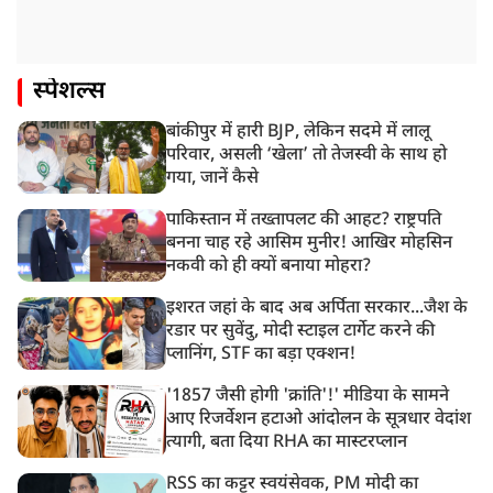
स्पेशल्स
बांकीपुर में हारी BJP, लेकिन सदमे में लालू
परिवार, असली ‘खेला’ तो तेजस्वी के साथ हो
गया, जानें कैसे
पाकिस्तान में तख्तापलट की आहट? राष्ट्रपति
बनना चाह रहे आसिम मुनीर! आखिर मोहसिन
नकवी को ही क्यों बनाया मोहरा?
इशरत जहां के बाद अब अर्पिता सरकार...जैश के
रडार पर सुवेंदु, मोदी स्टाइल टार्गेट करने की
प्लानिंग, STF का बड़ा एक्शन!
'1857 जैसी होगी 'क्रांति'!' मीडिया के सामने
आए रिजर्वेशन हटाओ आंदोलन के सूत्रधार वेदांश
त्यागी, बता दिया RHA का मास्टरप्लान
RSS का कट्टर स्वयंसेवक, PM मोदी का