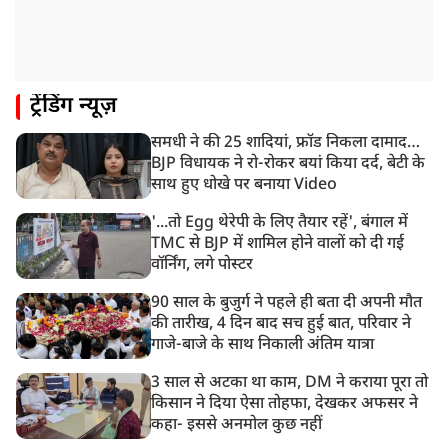
10:42 AM
NIA ने मलप्पुरम विस्फोटक केस में मुख्य साजिशकर्ता को
गिरफ्तार किया
8:26 AM
ट्रेंडिंग न्यूज़
PM मोदी को आया अमेरिकी उपराष्ट्रपति जेडी वेंस का फोन,
रणनीतिक मुद्दों पर हुई बात
समधी ने की 25 शादियां, फ्रॉड निकला दामाद…
8:23 AM
BJP विधायक ने रो-रोकर बयां किया दर्द, बेटी के
रांची: छात्रों और झारखंड सरकार के बीच आज होगी तीसरे दौर
साथ हुए धोखे पर बनाया Video
की बातचीत
'...तो Egg थेरेपी के लिए तैयार रहें', बंगाल में
TMC से BJP में शामिल होने वालों को दी गई
वॉर्निंग, लगे पोस्टर
90 साल के बुजुर्ग ने पहले ही बता दी अपनी मौत
की तारीख, 4 दिन बाद सच हुई बात, परिवार ने
गाजे-बाजे के साथ निकाली अंतिम यात्रा
3 साल से अटका था काम, DM ने कराया पूरा तो
किसान ने दिया ऐसा तोहफा, देखकर अफसर ने
कहा- इससे अनमोल कुछ नहीं