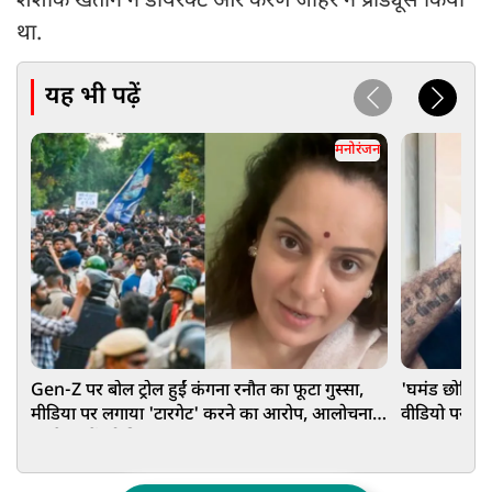
शशांक खेतान ने डायरेक्ट और करण जौहर ने प्रोड्यूस किया
था.
यह भी पढ़ें
मनोरंजन
Gen-Z पर बोल ट्रोल हुईं कंगना रनौत का फूटा गुस्सा,
'घमंड छोड़िए
मीडिया पर लगाया 'टारगेट' करने का आरोप, आलोचना
वीडियो पर वि
करने वालों को दिया करारा जवाब