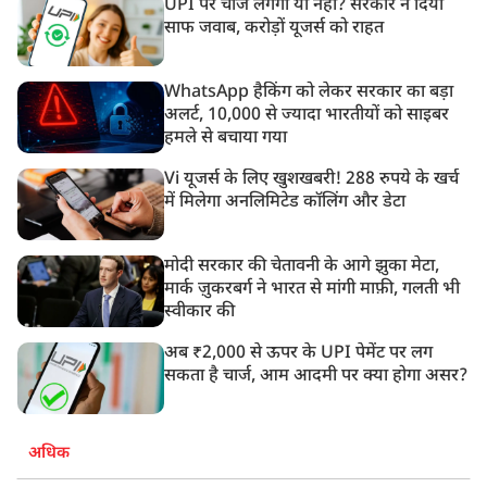
UPI पर चार्ज लगेगा या नहीं? सरकार ने दिया
साफ जवाब, करोड़ों यूजर्स को राहत
WhatsApp हैकिंग को लेकर सरकार का बड़ा
अलर्ट, 10,000 से ज्यादा भारतीयों को साइबर
हमले से बचाया गया
Vi यूजर्स के लिए खुशखबरी! 288 रुपये के खर्च
में मिलेगा अनलिमिटेड कॉलिंग और डेटा
मोदी सरकार की चेतावनी के आगे झुका मेटा,
मार्क ज़ुकरबर्ग ने भारत से मांगी माफ़ी, गलती भी
स्वीकार की
अब ₹2,000 से ऊपर के UPI पेमेंट पर लग
सकता है चार्ज, आम आदमी पर क्या होगा असर?
अधिक