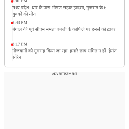
6:01 PM
मध्य प्रदेश: धार के पास भीषण सड़क हादसा, गुजरात के 6
युवकों की मौत
3:43 PM
बंगाल की पूर्व सीएम ममता बनर्जी के काफिले पर हमले की ख़बर
3:17 PM
नौजवानों को गुमराह किया जा रहा, हमारे छात्र भ्रमित न हों- हेमंत
सोरेन
2:03 PM
बारामती में निजी ट्रेनिंग विमान दुर्घटनाग्रस्त, किसी के घायल होने
ADVERTISEMENT
की कोई सूचना नहीं
12:16 PM
JPSC परीक्षा विवाद: अनशन पर बैठे छात्र नेता देवेंद्र महतो की
तबीयत बिगड़ी
10:44 AM
रांचीः छात्रों के समर्थन में विधायक जयराम महतो ने शुरू किया
निर्जला उपवास