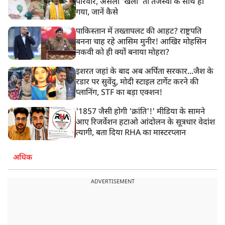
परिवार, असली ‘खेला’ तो तेजस्वी के साथ हो
गया, जानें कैसे
पाकिस्तान में तख्तापलट की आहट? राष्ट्रपति
बनना चाह रहे आसिम मुनीर! आखिर मोहसिन
नकवी को ही क्यों बनाया मोहरा?
इशरत जहां के बाद अब अर्पिता सरकार...जैश के
रडार पर सुवेंदु, मोदी स्टाइल टार्गेट करने की
प्लानिंग, STF का बड़ा एक्शन!
'1857 जैसी होगी 'क्रांति'!' मीडिया के सामने
आए रिजर्वेशन हटाओ आंदोलन के सूत्रधार वेदांश
त्यागी, बता दिया RHA का मास्टरप्लान
अधिक
ADVERTISEMENT