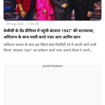
09 Aug, 2026
11:08 AM
केबीसी के ग्रैंड प्रीमियर में पहुंची बंटवारा 1947' की स्टारकास्ट,
अमिताभ के साथ मस्ती करते नज़र आए आमिर खान
अमिताभ बच्चन के साथ इस क्विज-बेस्ड रियलिटी शो में अपनी आने वाली
फिल्म 'बंटवारा 1947' का प्रमोशन करते नजर आएंगे.चैनल ने अपने
इंस्टाग्राम पर एक नया प्रोमो शेयर किया है. इसमें आमिर खान मस्ती के मूड
में बिग बी से इस सीजन की थीम 'सोचना पड़ेगा' के बारे में सवाल करते
ADVERTISEMENT
दिख रहे हैं.