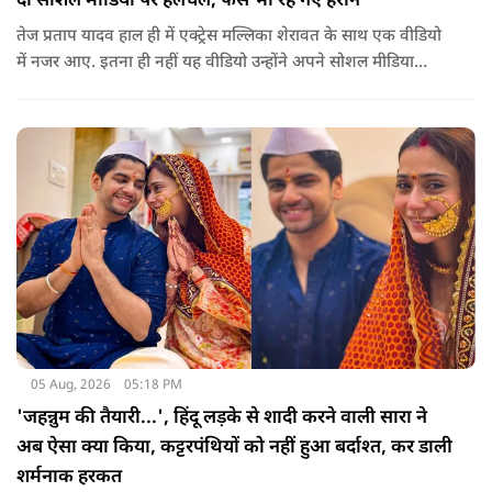
दी सोशल मीडिया पर हलचल, फैंस भी रह गए हैरान
तेज प्रताप यादव हाल ही में एक्ट्रेस मल्लिका शेरावत के साथ एक वीडियो
में नजर आए. इतना ही नहीं यह वीडियो उन्होंने अपने सोशल मीडिया
अकाउंट पर खुद शेयर किया, जिसके बाद दोनों को साथ देखकर इंटरनेट
पर बवाल मच गया, चर्चाएं शुरू हो गई हैं.
05 Aug, 2026
05:18 PM
'जहन्नुम की तैयारी...', हिंदू लड़के से शादी करने वाली सारा ने
अब ऐसा क्या किया, कट्टरपंथियों को नहीं हुआ बर्दाश्त, कर डाली
शर्मनाक हरकत