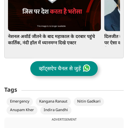
नेशनल अवॉर्ड जीतने के बाद महाकाल के दरबार पहुंचे
दिलजीत दोसांझ
कार्तिक, नंदी हॉल में ध्यानमग्न दिखे एक्टर
पर ऐसा क्या क
सिखाया सबक
व्हॉट्सऐप चैनल से जुड़ें
Tags
Emergency
Kangana Ranaut
Nitin Gadkari
Anupam Kher
Indira Gandhi
ADVERTISEMENT