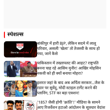
स्पेशल्स
बांकीपुर में हारी BJP, लेकिन सदमे में लालू
परिवार, असली ‘खेला’ तो तेजस्वी के साथ हो
गया, जानें कैसे
पाकिस्तान में तख्तापलट की आहट? राष्ट्रपति
बनना चाह रहे आसिम मुनीर! आखिर मोहसिन
नकवी को ही क्यों बनाया मोहरा?
इशरत जहां के बाद अब अर्पिता सरकार...जैश के
रडार पर सुवेंदु, मोदी स्टाइल टार्गेट करने की
प्लानिंग, STF का बड़ा एक्शन!
'1857 जैसी होगी 'क्रांति'!' मीडिया के सामने
आए रिजर्वेशन हटाओ आंदोलन के सूत्रधार वेदांश