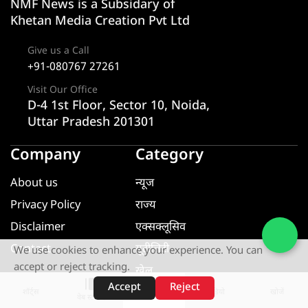
NMF News is a Subsidary of
Khetan Media Creation Pvt Ltd
Give us a Call
+91-080767 27261
Visit Our Office
D-4 1st Floor, Sector 10, Noida,
Uttar Pradesh 201301
Company
Category
About us
न्यूज
Privacy Policy
राज्य
Disclaimer
एक्सक्लूसिव
Contact
यूटीलिटी
We use cookies to enhance your experience. You can
accept or reject tracking.
खेल
Accept
Reject
मनोरंजन
शॉर्ट्स
होम
वीडियो
खोजें
वेब स्टोरीज़