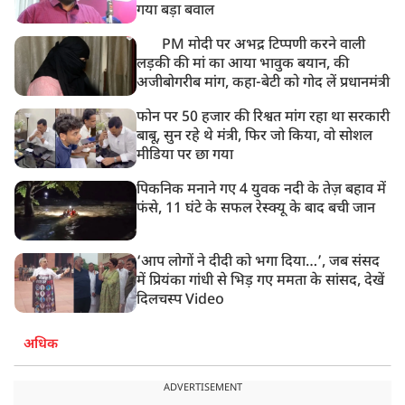
बसपा के इकलौते विधायक उमाशंकर सिंह का देर रात निधन,
गया बड़ा बवाल
आज बलिया में होगा अंतिम संस्कार
PM मोदी पर अभद्र टिप्पणी करने वाली
लड़की की मां का आया भावुक बयान, की
अजीबोगरीब मांग, कहा-बेटी को गोद लें प्रधानमंत्री
फोन पर 50 हजार की रिश्वत मांग रहा था सरकारी
बाबू, सुन रहे थे मंत्री, फिर जो किया, वो सोशल
मीडिया पर छा गया
पिकनिक मनाने गए 4 युवक नदी के तेज़ बहाव में
फंसे, 11 घंटे के सफल रेस्क्यू के बाद बची जान
‘आप लोगों ने दीदी को भगा दिया…’, जब संसद
में प्रियंका गांधी से भिड़ गए ममता के सांसद, देखें
दिलचस्प Video
अधिक
ADVERTISEMENT