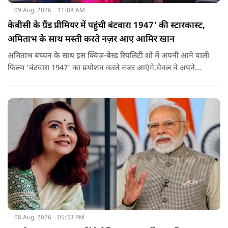
09 Aug, 2026
11:08 AM
केबीसी के ग्रैंड प्रीमियर में पहुंची बंटवारा 1947' की स्टारकास्ट,
अमिताभ के साथ मस्ती करते नज़र आए आमिर खान
अमिताभ बच्चन के साथ इस क्विज-बेस्ड रियलिटी शो में अपनी आने वाली
फिल्म 'बंटवारा 1947' का प्रमोशन करते नजर आएंगे.चैनल ने अपने
इंस्टाग्राम पर एक नया प्रोमो शेयर किया है. इसमें आमिर खान मस्ती के मूड
में बिग बी से इस सीजन की थीम 'सोचना पड़ेगा' के बारे में सवाल करते
दिख रहे हैं.
08 Aug, 2026
05:33 PM