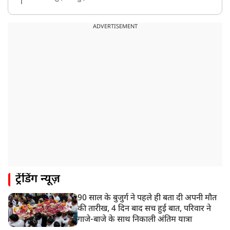
8:23 AM
रांची: छात्रों और झारखंड सरकार के बीच आज होगी तीसरे दौर
ADVERTISEMENT
की बातचीत
8:22 AM
देशभर में आज से 'हर घर तिरंगा' अभियान, सीएम योगी लखनऊ
में करेंगे यात्रा का शुभारंभ
8:21 AM
गाज़ियाबाद में मुठभेड़, 3 ड्रग तस्कर गिरफ्तार, 21 किलो गांजा
बरामद
ट्रेंडिंग न्यूज़
90 साल के बुजुर्ग ने पहले ही बता दी अपनी मौत
की तारीख, 4 दिन बाद सच हुई बात, परिवार ने
गाजे-बाजे के साथ निकाली अंतिम यात्रा