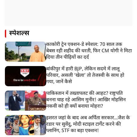
स्पेशल्स
काकोरी ट्रेन एक्शन-डे स्पेशल: 70 साल तक
बेबस रही शहीद की धरती, फिर CM योगी ने मिटा
दिया तीन पीढ़ियों का दर्द
बांकीपुर में हारी BJP, लेकिन सदमे में लालू
परिवार, असली ‘खेला’ तो तेजस्वी के साथ हो
गया, जानें कैसे
पाकिस्तान में तख्तापलट की आहट? राष्ट्रपति
बनना चाह रहे आसिम मुनीर! आखिर मोहसिन
नकवी को ही क्यों बनाया मोहरा?
इशरत जहां के बाद अब अर्पिता सरकार...जैश के
रडार पर सुवेंदु, मोदी स्टाइल टार्गेट करने की
प्लानिंग, STF का बड़ा एक्शन!