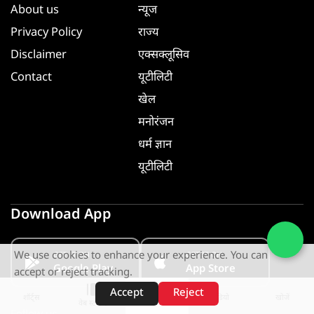
About us
न्यूज
Privacy Policy
राज्य
Disclaimer
एक्सक्लूसिव
Contact
यूटीलिटी
खेल
मनोरंजन
धर्म ज्ञान
यूटीलिटी
Download App
We use cookies to enhance your experience. You can
GET IT ON
GET IT ON
Google Play
App Store
accept or reject tracking.
Accept
Reject
शॉर्ट्स
होम
वीडियो
खोजें
वेब स्टोरीज़