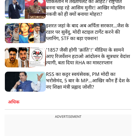
पाकिस्तान में तख्तापलट की आहट? राष्ट्रपति
बनना चाह रहे आसिम मुनीर! आखिर मोहसिन
नकवी को ही क्यों बनाया मोहरा?
इशरत जहां के बाद अब अर्पिता सरकार...जैश के
रडार पर सुवेंदु, मोदी स्टाइल टार्गेट करने की
प्लानिंग, STF का बड़ा एक्शन!
'1857 जैसी होगी 'क्रांति'!' मीडिया के सामने
आए रिजर्वेशन हटाओ आंदोलन के सूत्रधार वेदांश
त्यागी, बता दिया RHA का मास्टरप्लान
RSS का कट्टर स्वयंसेवक, PM मोदी का
भरोसेमंद, 5 बार के MP...आखिर कौन हैं देश के
नए शिक्षा मंत्री प्रह्लाद जोशी?
अधिक
ADVERTISEMENT