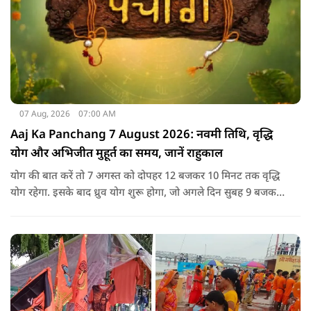
07 Aug, 2026
07:00 AM
Aaj Ka Panchang 7 August 2026: नवमी तिथि, वृद्धि
योग और अभिजीत मुहूर्त का समय, जानें राहुकाल
योग की बात करें तो 7 अगस्त को दोपहर 12 बजकर 10 मिनट तक वृद्धि
योग रहेगा. इसके बाद ध्रुव योग शुरू होगा, जो अगले दिन सुबह 9 बजकर
1 मिनट तक रहेगा. वृद्धि योग को उन्नति और तरक्की से जुड़ा माना जाता
है, जबकि ध्रुव योग मजबूती का संकेत देता है.