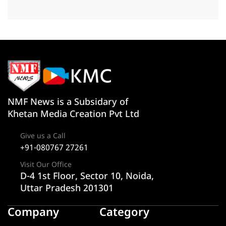
NMF News is a Subsidary of
Khetan Media Creation Pvt Ltd
Give us a Call
+91-080767 27261
Visit Our Office
D-4 1st Floor, Sector 10, Noida,
Uttar Pradesh 201301
Company
Category