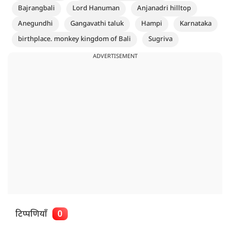
Bajrangbali
Lord Hanuman
Anjanadri hilltop
Anegundhi
Gangavathi taluk
Hampi
Karnataka
birthplace. monkey kingdom of Bali
Sugriva
ADVERTISEMENT
टिप्पणियाँ
0