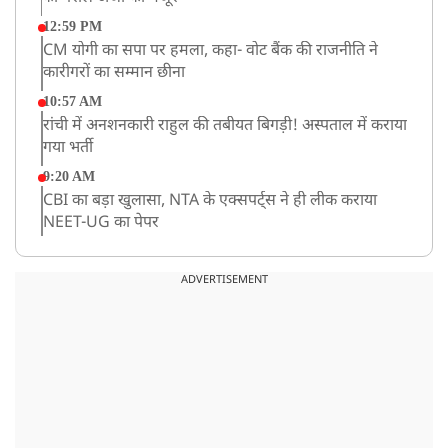
12:59 PM
CM योगी का सपा पर हमला, कहा- वोट बैंक की राजनीति ने
कारीगरों का सम्मान छीना
10:57 AM
रांची में अनशनकारी राहुल की तबीयत बिगड़ी! अस्पताल में कराया
गया भर्ती
9:20 AM
CBI का बड़ा खुलासा, NTA के एक्सपर्ट्स ने ही लीक कराया
NEET-UG का पेपर
8:19 AM
उत्तराखंड: हरिद्वार में गंगा उफान पर, जलस्तर में बढ़ोतरी
ADVERTISEMENT
8:18 AM
UP: लखनऊ में चलती कार में लगी आग, युवक की जिंदा जलकर
मौत