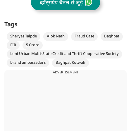
व्हॉट्सऐप चैनल से जुड़ें
Tags
Sheryas Talpde
Alok Nath
Fraud Case
Baghpat
FIR
5 Crore
Loni Urban Multi-State Credit and Thrift Cooperative Society
brand ambassadors
Baghpat Kotwali
ADVERTISEMENT