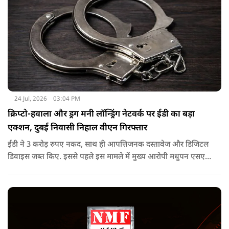
24 Jul, 2026
03:04 PM
क्रिप्टो-हवाला और ड्रग मनी लॉन्ड्रिंग नेटवर्क पर ईडी का बड़ा
एक्शन, दुबई निवासी निहाल वीएन गिरफ्तार
ईडी ने 3 करोड़ रुपए नकद, साथ ही आपत्तिजनक दस्तावेज और डिजिटल
डिवाइस जब्त किए. इससे पहले इस मामले में मुख्य आरोपी मधुपन एसएस
को 17 जनवरी, 2026 को पीएमएलए, 2002 की धारा 19 के तहत
गिरफ्तार किया गया था. वह अभी न्यायिक हिरासत में है.