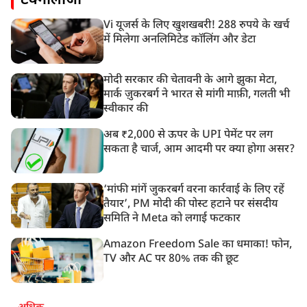
टेक्नोलॉजी
Vi यूजर्स के लिए खुशखबरी! 288 रुपये के खर्च
में मिलेगा अनलिमिटेड कॉलिंग और डेटा
मोदी सरकार की चेतावनी के आगे झुका मेटा,
मार्क ज़ुकरबर्ग ने भारत से मांगी माफ़ी, गलती भी
स्वीकार की
अब ₹2,000 से ऊपर के UPI पेमेंट पर लग
सकता है चार्ज, आम आदमी पर क्या होगा असर?
‘मांफी मांगें जुकरबर्ग वरना कार्रवाई के लिए रहें
तैयार’, PM मोदी की पोस्ट हटाने पर संसदीय
समिति ने Meta को लगाई फटकार
Amazon Freedom Sale का धमाका! फोन,
TV और AC पर 80% तक की छूट