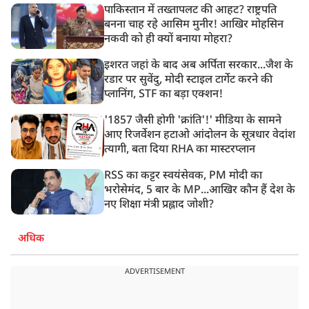
पाकिस्तान में तख्तापलट की आहट? राष्ट्रपति
बनना चाह रहे आसिम मुनीर! आखिर मोहसिन
नकवी को ही क्यों बनाया मोहरा?
इशरत जहां के बाद अब अर्पिता सरकार...जैश के
रडार पर सुवेंदु, मोदी स्टाइल टार्गेट करने की
प्लानिंग, STF का बड़ा एक्शन!
'1857 जैसी होगी 'क्रांति'!' मीडिया के सामने
आए रिजर्वेशन हटाओ आंदोलन के सूत्रधार वेदांश
त्यागी, बता दिया RHA का मास्टरप्लान
RSS का कट्टर स्वयंसेवक, PM मोदी का
भरोसेमंद, 5 बार के MP...आखिर कौन हैं देश के
नए शिक्षा मंत्री प्रह्लाद जोशी?
अधिक
ADVERTISEMENT