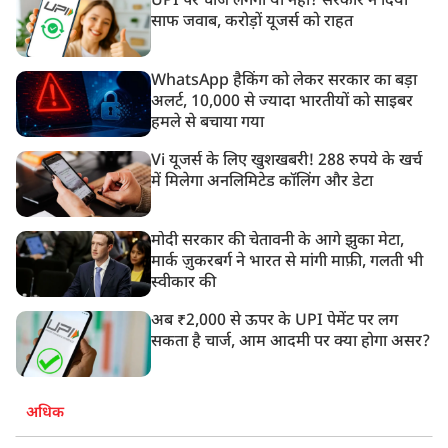
UPI पर चार्ज लगेगा या नहीं? सरकार ने दिया
साफ जवाब, करोड़ों यूजर्स को राहत
WhatsApp हैकिंग को लेकर सरकार का बड़ा
अलर्ट, 10,000 से ज्यादा भारतीयों को साइबर
हमले से बचाया गया
Vi यूजर्स के लिए खुशखबरी! 288 रुपये के खर्च
में मिलेगा अनलिमिटेड कॉलिंग और डेटा
मोदी सरकार की चेतावनी के आगे झुका मेटा,
मार्क ज़ुकरबर्ग ने भारत से मांगी माफ़ी, गलती भी
स्वीकार की
अब ₹2,000 से ऊपर के UPI पेमेंट पर लग
सकता है चार्ज, आम आदमी पर क्या होगा असर?
अधिक