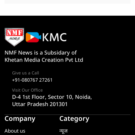
NMF News is a Subsidary of
Khetan Media Creation Pvt Ltd
Give us a Call
+91-080767 27261
Visit Our Office
D-4 1st Floor, Sector 10, Noida,
Uttar Pradesh 201301
Company
Category
About us
न्यूज