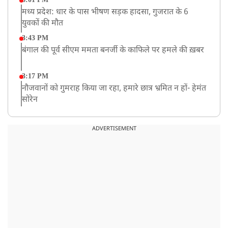
मध्य प्रदेश: धार के पास भीषण सड़क हादसा, गुजरात के 6
युवकों की मौत
3:43 PM
बंगाल की पूर्व सीएम ममता बनर्जी के काफिले पर हमले की ख़बर
3:17 PM
नौजवानों को गुमराह किया जा रहा, हमारे छात्र भ्रमित न हों- हेमंत
सोरेन
2:03 PM
बारामती में निजी ट्रेनिंग विमान दुर्घटनाग्रस्त, किसी के घायल होने
ADVERTISEMENT
की कोई सूचना नहीं
12:16 PM
JPSC परीक्षा विवाद: अनशन पर बैठे छात्र नेता देवेंद्र महतो की
तबीयत बिगड़ी
10:44 AM
रांचीः छात्रों के समर्थन में विधायक जयराम महतो ने शुरू किया
निर्जला उपवास