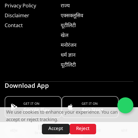
Privacy Policy
राज्य
Disclaimer
एक्सक्लूसिव
Contact
यूटीलिटी
खेल
मनोरंजन
धर्म ज्ञान
यूटीलिटी
Download App
GET IT ON
GET IT ON
Google Play
App Store
We use cookies to enhance your experience. You can
accept or reject tracking.
Accept
Reject
Follow us
शॉर्ट्स
होम
वीडियो
खोजें
वेब स्टोरीज़