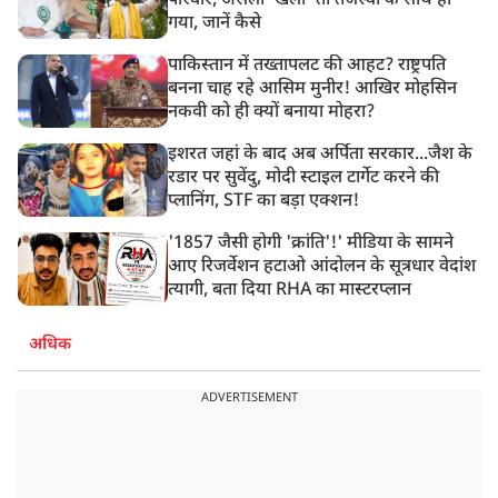
परिवार, असली ‘खेला’ तो तेजस्वी के साथ हो
गया, जानें कैसे
पाकिस्तान में तख्तापलट की आहट? राष्ट्रपति
बनना चाह रहे आसिम मुनीर! आखिर मोहसिन
नकवी को ही क्यों बनाया मोहरा?
इशरत जहां के बाद अब अर्पिता सरकार...जैश के
रडार पर सुवेंदु, मोदी स्टाइल टार्गेट करने की
प्लानिंग, STF का बड़ा एक्शन!
'1857 जैसी होगी 'क्रांति'!' मीडिया के सामने
आए रिजर्वेशन हटाओ आंदोलन के सूत्रधार वेदांश
त्यागी, बता दिया RHA का मास्टरप्लान
अधिक
ADVERTISEMENT