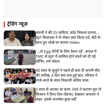
10:42 AM
NIA ने मलप्पुरम विस्फोटक केस में मुख्य साजिशकर्ता को
गिरफ्तार किया
8:26 AM
ट्रेंडिंग न्यूज़
PM मोदी को आया अमेरिकी उपराष्ट्रपति जेडी वेंस का फोन,
रणनीतिक मुद्दों पर हुई बात
समधी ने की 25 शादियां, फ्रॉड निकला दामाद…
8:23 AM
BJP विधायक ने रो-रोकर बयां किया दर्द, बेटी के
रांची: छात्रों और झारखंड सरकार के बीच आज होगी तीसरे दौर
साथ हुए धोखे पर बनाया Video
की बातचीत
'...तो Egg थेरेपी के लिए तैयार रहें', बंगाल में
TMC से BJP में शामिल होने वालों को दी गई
वॉर्निंग, लगे पोस्टर
90 साल के बुजुर्ग ने पहले ही बता दी अपनी मौत
की तारीख, 4 दिन बाद सच हुई बात, परिवार ने
गाजे-बाजे के साथ निकाली अंतिम यात्रा
3 साल से अटका था काम, DM ने कराया पूरा तो
किसान ने दिया ऐसा तोहफा, देखकर अफसर ने
कहा- इससे अनमोल कुछ नहीं