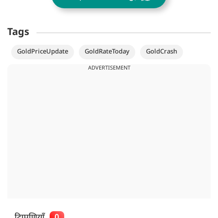
Tags
GoldPriceUpdate
GoldRateToday
GoldCrash
ADVERTISEMENT
टिप्पणियाँ
0