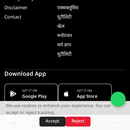
Disclaimer
एक्सक्लूसिव
Contact
यूटीलिटी
खेल
मनोरंजन
धर्म ज्ञान
यूटीलिटी
Download App
GET IT ON
GET IT ON
Google Play
App Store
We use cookies to enhance your experience. You can
accept or reject tracking.
Follow us
Accept
Reject
शॉर्ट्स
होम
वीडियो
खोजें
वेब स्टोरीज़