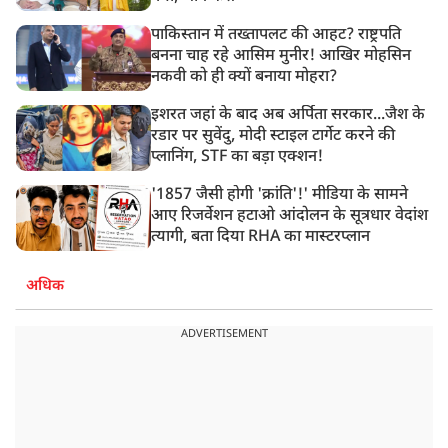
पाकिस्तान में तख्तापलट की आहट? राष्ट्रपति
बनना चाह रहे आसिम मुनीर! आखिर मोहसिन
नकवी को ही क्यों बनाया मोहरा?
इशरत जहां के बाद अब अर्पिता सरकार...जैश के
रडार पर सुवेंदु, मोदी स्टाइल टार्गेट करने की
प्लानिंग, STF का बड़ा एक्शन!
'1857 जैसी होगी 'क्रांति'!' मीडिया के सामने
आए रिजर्वेशन हटाओ आंदोलन के सूत्रधार वेदांश
त्यागी, बता दिया RHA का मास्टरप्लान
अधिक
ADVERTISEMENT