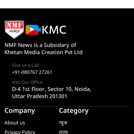
NMF News is a Subsidary of
Khetan Media Creation Pvt Ltd
Give us a Call
+91-080767 27261
Visit Our Office
D-4 1st Floor, Sector 10, Noida,
Uttar Pradesh 201301
Company
Category
About us
न्यूज
Privacy Policy
राज्य