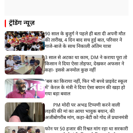
देशभर में आज से 'हर घर तिरंगा' अभियान, सीएम योगी लखनऊ
में करेंगे यात्रा का शुभारंभ
8:21 AM
ट्रेंडिंग न्यूज़
गाज़ियाबाद में मुठभेड़, 3 ड्रग तस्कर गिरफ्तार, 21 किलो गांजा
बरामद
90 साल के बुजुर्ग ने पहले ही बता दी अपनी मौत
की तारीख, 4 दिन बाद सच हुई बात, परिवार ने
गाजे-बाजे के साथ निकाली अंतिम यात्रा
3 साल से अटका था काम, DM ने कराया पूरा तो
किसान ने दिया ऐसा तोहफा, देखकर अफसर ने
कहा- इससे अनमोल कुछ नहीं
'बस का किराया नहीं, फिर भी बच्चे प्राइवेट स्कूल
में' केरल के मंत्री ने दिया ऐसा बयान की खड़ा हो
गया बड़ा बवाल
PM मोदी पर अभद्र टिप्पणी करने वाली
लड़की की मां का आया भावुक बयान, की
अजीबोगरीब मांग, कहा-बेटी को गोद लें प्रधानमंत्री
फोन पर 50 हजार की रिश्वत मांग रहा था सरकारी