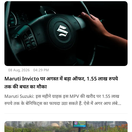
08 Aug, 2026
04:29 PM
Maruti Invicto पर अगस्त में बड़ा ऑफर, 1.55 लाख रुपये
तक की बचत का मौका
Maruti Suzuki: इस महीने ग्राहक इस MPV की खरीद पर 1.55 लाख
रुपये तक के बेनिफिट्स का फायदा उठा सकते हैं. ऐसे में अगर आप लंबे
समय से Invicto खरीदने का मन बना रहे हैं, तो इस ऑफर की जानकारी
जरूर लेनी चाहिए.