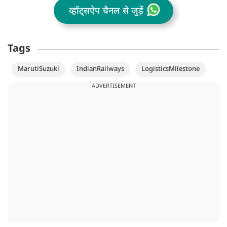
व्हॉट्सऐप चैनल से जुड़ें
Tags
MarutiSuzuki
IndianRailways
LogisticsMilestone
ADVERTISEMENT