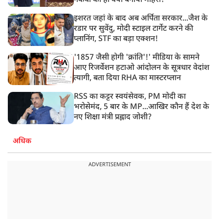
नकवी को ही क्यों बनाया मोहरा?
इशरत जहां के बाद अब अर्पिता सरकार...जैश के
रडार पर सुवेंदु, मोदी स्टाइल टार्गेट करने की
प्लानिंग, STF का बड़ा एक्शन!
'1857 जैसी होगी 'क्रांति'!' मीडिया के सामने
आए रिजर्वेशन हटाओ आंदोलन के सूत्रधार वेदांश
त्यागी, बता दिया RHA का मास्टरप्लान
RSS का कट्टर स्वयंसेवक, PM मोदी का
भरोसेमंद, 5 बार के MP...आखिर कौन हैं देश के
नए शिक्षा मंत्री प्रह्लाद जोशी?
अधिक
ADVERTISEMENT