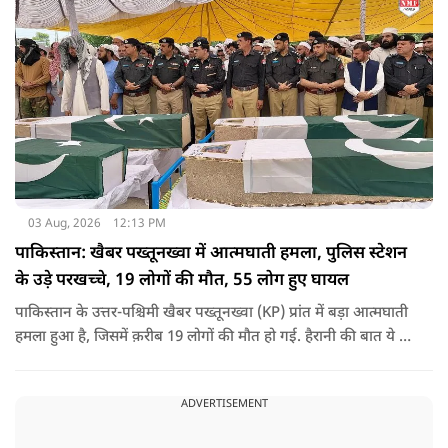
03 Aug, 2026
12:13 PM
पाकिस्तान: खैबर पख्तूनख्वा में आत्मघाती हमला, पुलिस स्टेशन
के उड़े परखच्चे, 19 लोगों की मौत, 55 लोग हुए घायल
पाकिस्तान के उत्तर-पश्चिमी खैबर पख्तूनख्वा (KP) प्रांत में बड़ा आत्मघाती
हमला हुआ है, जिसमें क़रीब 19 लोगों की मौत हो गई. हैरानी की बात ये है
धटना आतंकवाद विरोधी शांति रैली के दौरान हुई. कहा जा रहा है कि
इसमें क़रीब 55 लोग घायल हुए हैं.
ADVERTISEMENT