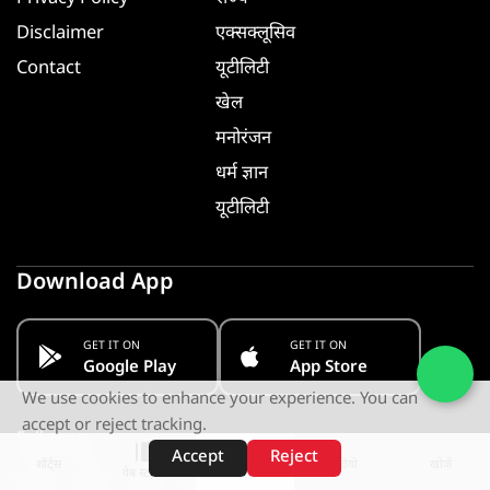
Disclaimer
एक्सक्लूसिव
Contact
यूटीलिटी
खेल
मनोरंजन
धर्म ज्ञान
यूटीलिटी
Download App
GET IT ON
GET IT ON
Google Play
App Store
We use cookies to enhance your experience. You can
accept or reject tracking.
Follow us
Accept
Reject
शॉर्ट्स
होम
वीडियो
खोजें
वेब स्टोरीज़