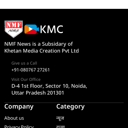
NMF News is a Subsidary of
Khetan Media Creation Pvt Ltd
Give us a Call
+91-080767 27261
Visit Our Office
D-4 1st Floor, Sector 10, Noida,
Uttar Pradesh 201301
Company
Category
About us
न्यूज
Privacy Policy
राज्य