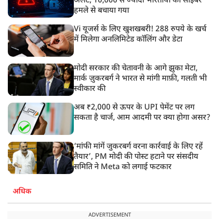
अलर्ट, 10,000 से ज्यादा भारतीयों को साइबर
हमले से बचाया गया
Vi यूजर्स के लिए खुशखबरी! 288 रुपये के खर्च
में मिलेगा अनलिमिटेड कॉलिंग और डेटा
मोदी सरकार की चेतावनी के आगे झुका मेटा,
मार्क ज़ुकरबर्ग ने भारत से मांगी माफ़ी, गलती भी
स्वीकार की
अब ₹2,000 से ऊपर के UPI पेमेंट पर लग
सकता है चार्ज, आम आदमी पर क्या होगा असर?
‘मांफी मांगें जुकरबर्ग वरना कार्रवाई के लिए रहें
तैयार’, PM मोदी की पोस्ट हटाने पर संसदीय
समिति ने Meta को लगाई फटकार
अधिक
ADVERTISEMENT