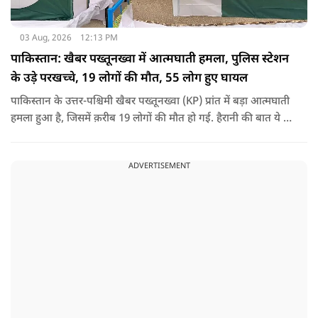
03 Aug, 2026
12:13 PM
पाकिस्तान: खैबर पख्तूनख्वा में आत्मघाती हमला, पुलिस स्टेशन
के उड़े परखच्चे, 19 लोगों की मौत, 55 लोग हुए घायल
पाकिस्तान के उत्तर-पश्चिमी खैबर पख्तूनख्वा (KP) प्रांत में बड़ा आत्मघाती
हमला हुआ है, जिसमें क़रीब 19 लोगों की मौत हो गई. हैरानी की बात ये है
धटना आतंकवाद विरोधी शांति रैली के दौरान हुई. कहा जा रहा है कि
इसमें क़रीब 55 लोग घायल हुए हैं.
ADVERTISEMENT