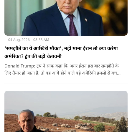
04 Aug, 2026
08:53 AM
'समझौते का ये आखिरी मौका', नहीं माना ईरान तो क्या करेगा
अमेरिका? ट्रंप की बड़ी चेतावनी
Donald Trump: ट्रंप ने साफ कहा कि अगर ईरान इस बार समझौते के
लिए तैयार हो जाता है, तो वह आगे होने वाले बड़े अमेरिकी हमलों से बच
सकता है. लेकिन अगर बातचीत बेनतिजा रही, तो अमेरिका और ज्यादा
सख्त कदम उठाने से पीछे नहीं हटेग.