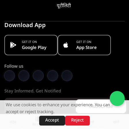
यूटीलिटी
Download App
GET IT ON
GET IT ON
Google Play
App Store
Follow us
Stay Informed. Get Notified
We use cookies to enhance your experience. You can
Subscribe
accept or reject tracking.
Accept
Reject
शॉर्ट्स
होम
वीडियो
खोजें
वेब स्टोरीज़