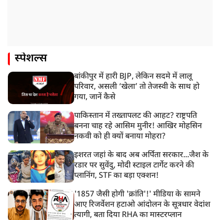
स्पेशल्स
बांकीपुर में हारी BJP, लेकिन सदमे में लालू
परिवार, असली ‘खेला’ तो तेजस्वी के साथ हो
गया, जानें कैसे
पाकिस्तान में तख्तापलट की आहट? राष्ट्रपति
बनना चाह रहे आसिम मुनीर! आखिर मोहसिन
नकवी को ही क्यों बनाया मोहरा?
इशरत जहां के बाद अब अर्पिता सरकार...जैश के
रडार पर सुवेंदु, मोदी स्टाइल टार्गेट करने की
प्लानिंग, STF का बड़ा एक्शन!
'1857 जैसी होगी 'क्रांति'!' मीडिया के सामने
आए रिजर्वेशन हटाओ आंदोलन के सूत्रधार वेदांश
त्यागी, बता दिया RHA का मास्टरप्लान