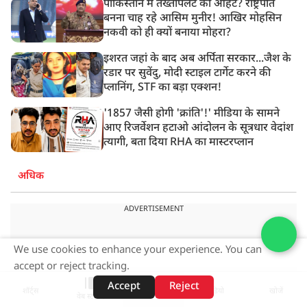
पाकिस्तान में तख्तापलट की आहट? राष्ट्रपति
बनना चाह रहे आसिम मुनीर! आखिर मोहसिन
नकवी को ही क्यों बनाया मोहरा?
इशरत जहां के बाद अब अर्पिता सरकार...जैश के
रडार पर सुवेंदु, मोदी स्टाइल टार्गेट करने की
प्लानिंग, STF का बड़ा एक्शन!
'1857 जैसी होगी 'क्रांति'!' मीडिया के सामने
आए रिजर्वेशन हटाओ आंदोलन के सूत्रधार वेदांश
त्यागी, बता दिया RHA का मास्टरप्लान
अधिक
ADVERTISEMENT
We use cookies to enhance your experience. You can
accept or reject tracking.
Accept
Reject
शॉर्ट्स
होम
वीडियो
खोजें
वेब स्टोरीज़