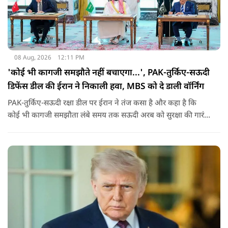
08 Aug, 2026
12:11 PM
'कोई भी कागजी समझौते नहीं बचाएगा...', PAK-तुर्किए-सऊदी
डिफेंस डील की ईरान ने निकाली हवा, MBS को दे डाली वॉर्निंग
PAK-तुर्किए-सऊदी रक्षा डील पर ईरान ने तंज कसा है और कहा है कि
कोई भी कागजी समझौता लंबे समय तक सऊदी अरब को सुरक्षा की गारंटी
नहीं दे सकता. इतना ही नहीं रियाद को ये भी चेतावनी दी कि जैसे उसके
हमलों से अमेरिका भी नहीं बचा सका वैसे ही ये डील कुछ नहीं कर पाएगी.