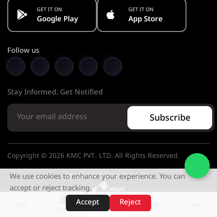
GET IT ON
GET IT ON
Google Play
App Store
Follow us
Stay Informed. Get Notified
Subscribe
Copyright © 2026 KMC PVT. LTD. All Rights Reserved.
Designed & Developed by
We use cookies to enhance your experience. You can
accept or reject tracking.
Accept
Reject
शॉर्ट्स
होम
वीडियो
खोजें
वेब स्टोरीज़