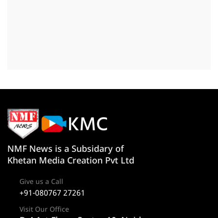
NMF News is a Subsidary of
Khetan Media Creation Pvt Ltd
Give us a Call
+91-080767 27261
Visit Our Office