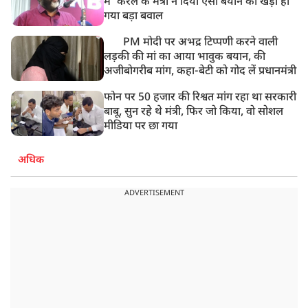
में' केरल के मंत्री ने दिया ऐसा बयान की खड़ा हो
गया बड़ा बवाल
PM मोदी पर अभद्र टिप्पणी करने वाली
लड़की की मां का आया भावुक बयान, की
अजीबोगरीब मांग, कहा-बेटी को गोद लें प्रधानमंत्री
फोन पर 50 हजार की रिश्वत मांग रहा था सरकारी
बाबू, सुन रहे थे मंत्री, फिर जो किया, वो सोशल
मीडिया पर छा गया
अधिक
ADVERTISEMENT