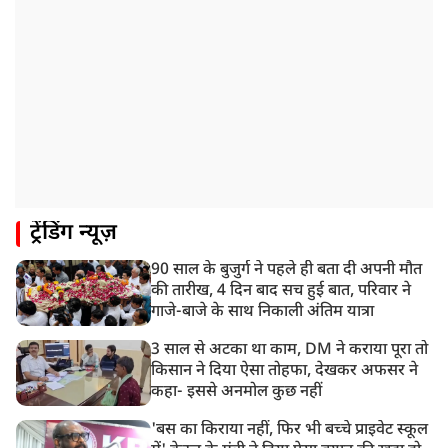
JPSC-JSSC को लेकर बेनतीजा रही सरकार और छात्रों के बीच
दूसरे दौर की बातचीत, आंदोलन तेज
1:55 PM
प्रयागराज पहुंचे राहुल गांधी, ‘छात्रों की गूंज’ कार्यक्रम में होंगे
शामिल
12:47 PM
मेरठ में CM योगी आदित्यनाथ ने कांवड़ यात्रियों का किया स्वागत
11:04 AM
ट्रेंडिंग न्यूज़
असम बाढ़: 13 जिलों में 15 लाख से ज्यादा लोग प्रभावित, मृतकों
की संख्या 98 तक पहुंची
90 साल के बुजुर्ग ने पहले ही बता दी अपनी मौत
10:21 AM
की तारीख, 4 दिन बाद सच हुई बात, परिवार ने
हिमाचल के चंबा में बड़ा सड़क हादसा, 7 यात्रियों की मौत; 11
गाजे-बाजे के साथ निकाली अंतिम यात्रा
घायल
3 साल से अटका था काम, DM ने कराया पूरा तो
किसान ने दिया ऐसा तोहफा, देखकर अफसर ने
कहा- इससे अनमोल कुछ नहीं
'बस का किराया नहीं, फिर भी बच्चे प्राइवेट स्कूल