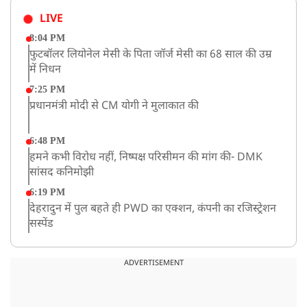
LIVE
8:04 PM
फुटबॉलर लियोनेल मेसी के पिता जॉर्ज मेसी का 68 साल की उम्र
में निधन
7:25 PM
प्रधानमंत्री मोदी से CM योगी ने मुलाकात की
6:48 PM
हमने कभी विरोध नहीं, निष्पक्ष परिसीमन की मांग की- DMK
सांसद कनिमोझी
6:19 PM
देहरादुन में पुल बहते ही PWD का एक्शन, कंपनी का रजिस्ट्रेशन
सस्पेंड
3:09 PM
खराब मौसम की चेतावनी के कारण अमरनाथ यात्रा स्थगित
ADVERTISEMENT
2:51 PM