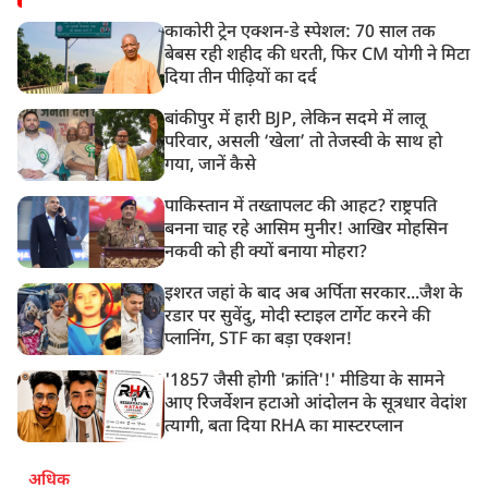
काकोरी ट्रेन एक्शन-डे स्पेशल: 70 साल तक
बेबस रही शहीद की धरती, फिर CM योगी ने मिटा
दिया तीन पीढ़ियों का दर्द
बांकीपुर में हारी BJP, लेकिन सदमे में लालू
परिवार, असली ‘खेला’ तो तेजस्वी के साथ हो
गया, जानें कैसे
पाकिस्तान में तख्तापलट की आहट? राष्ट्रपति
बनना चाह रहे आसिम मुनीर! आखिर मोहसिन
नकवी को ही क्यों बनाया मोहरा?
इशरत जहां के बाद अब अर्पिता सरकार...जैश के
रडार पर सुवेंदु, मोदी स्टाइल टार्गेट करने की
प्लानिंग, STF का बड़ा एक्शन!
'1857 जैसी होगी 'क्रांति'!' मीडिया के सामने
आए रिजर्वेशन हटाओ आंदोलन के सूत्रधार वेदांश
त्यागी, बता दिया RHA का मास्टरप्लान
अधिक