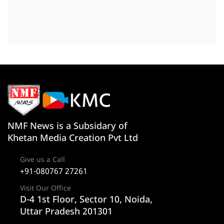
NMF News is a Subsidary of
Khetan Media Creation Pvt Ltd
Give us a Call
+91-080767 27261
Visit Our Office
D-4 1st Floor, Sector 10, Noida,
Uttar Pradesh 201301