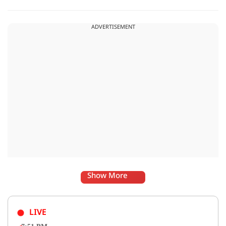
धटना आतंकवाद विरोधी शांति रैली के दौरान हुई. कहा जा रहा है कि
इसमें क़रीब 55 लोग घायल हुए हैं.
ADVERTISEMENT
Show More
LIVE