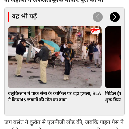
दो जहाजों ने सफलतापूर्वक यात्राएं पूरी की थीं
यह भी पढ़ें
दुनिया
बलूचिस्तान में पाक सेना के काफिले पर बड़ा हमला, BLA
मिडिल ईस्ट मे
ने किया45 जवानों की मौत का दावा
शुरू किया नय
जग वसंत ने कुवैत से एलपीजी लोड की, जबकि पाइन गैस ने