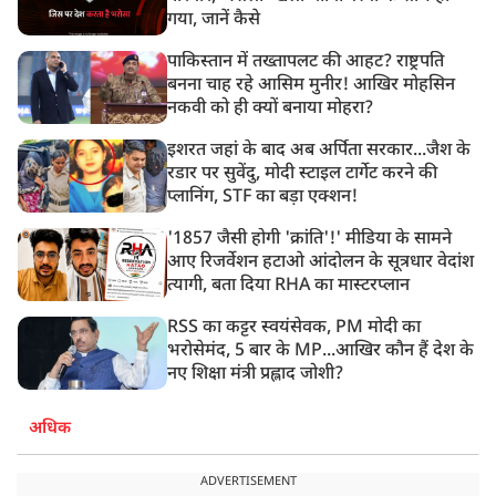
गया, जानें कैसे
पाकिस्तान में तख्तापलट की आहट? राष्ट्रपति
बनना चाह रहे आसिम मुनीर! आखिर मोहसिन
नकवी को ही क्यों बनाया मोहरा?
इशरत जहां के बाद अब अर्पिता सरकार...जैश के
रडार पर सुवेंदु, मोदी स्टाइल टार्गेट करने की
प्लानिंग, STF का बड़ा एक्शन!
'1857 जैसी होगी 'क्रांति'!' मीडिया के सामने
आए रिजर्वेशन हटाओ आंदोलन के सूत्रधार वेदांश
त्यागी, बता दिया RHA का मास्टरप्लान
RSS का कट्टर स्वयंसेवक, PM मोदी का
भरोसेमंद, 5 बार के MP...आखिर कौन हैं देश के
नए शिक्षा मंत्री प्रह्लाद जोशी?
अधिक
ADVERTISEMENT