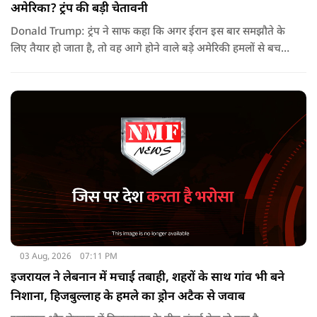
अमेरिका? ट्रंप की बड़ी चेतावनी
Donald Trump: ट्रंप ने साफ कहा कि अगर ईरान इस बार समझौते के
लिए तैयार हो जाता है, तो वह आगे होने वाले बड़े अमेरिकी हमलों से बच
सकता है. लेकिन अगर बातचीत बेनतिजा रही, तो अमेरिका और ज्यादा
सख्त कदम उठाने से पीछे नहीं हटेग.
03 Aug, 2026
07:11 PM
इजरायल ने लेबनान में मचाई तबाही, शहरों के साथ गांव भी बने
निशाना, हिजबुल्लाह के हमले का ड्रोन अटैक से जवाब