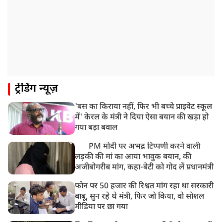
9:20 AM
CBI का बड़ा खुलासा, NTA के एक्सपर्ट्स ने ही लीक कराया
NEET-UG का पेपर
8:19 AM
उत्तराखंड: हरिद्वार में गंगा उफान पर, जलस्तर में बढ़ोतरी
8:18 AM
ट्रेंडिंग न्यूज़
UP: लखनऊ में चलती कार में लगी आग, युवक की जिंदा जलकर
मौत
'बस का किराया नहीं, फिर भी बच्चे प्राइवेट स्कूल
में' केरल के मंत्री ने दिया ऐसा बयान की खड़ा हो
गया बड़ा बवाल
PM मोदी पर अभद्र टिप्पणी करने वाली
लड़की की मां का आया भावुक बयान, की
अजीबोगरीब मांग, कहा-बेटी को गोद लें प्रधानमंत्री
फोन पर 50 हजार की रिश्वत मांग रहा था सरकारी
बाबू, सुन रहे थे मंत्री, फिर जो किया, वो सोशल
मीडिया पर छा गया