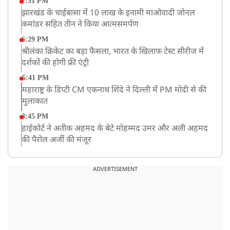
7:51 PM
झारखंड के चाईबासा में 10 लाख के इनामी माओवादी जोनल
कमांडर सहित तीन ने किया आत्मसमर्पण
6:29 PM
श्रीलंका क्रिकेट का बड़ा फैसला, भारत के खिलाफ टेस्ट सीरीज में
दर्शकों की होगी फ्री एंट्री
5:41 PM
महाराष्ट्र के डिप्टी CM एकनाथ शिंदे ने दिल्ली में PM मोदी से की
मुलाकात
3:45 PM
हाईकोर्ट ने अतीक अहमद के बेटे मोहम्मद उमर और अली अहमद
की पैरोल अर्जी की मंजूर
12:59 PM
CM योगी का सपा पर हमला, कहा- वोट बैंक की राजनीति ने
ADVERTISEMENT
कारीगरों का सम्मान छीना
10:57 AM
रांची में अनशनकारी राहुल की तबीयत बिगड़ी! अस्पताल में कराया
गया भर्ती