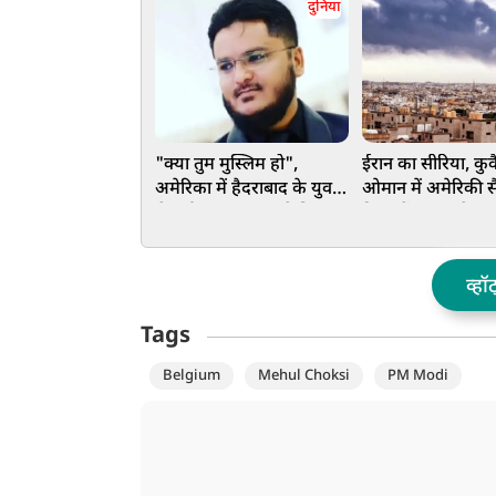
दुनिया
"क्या तुम मुस्लिम हो",
ईरान का सीरिया, कु
अमेरिका में हैदराबाद के युवक
ओमान में अमेरिकी सै
से धर्म पूछकर चाकू से किया
ठिकानों पर हमले का
हमला, परिवार ने विदेश मंत्री से
लगाई मदद की गुहार
व्हॉ
Tags
Belgium
Mehul Choksi
PM Modi