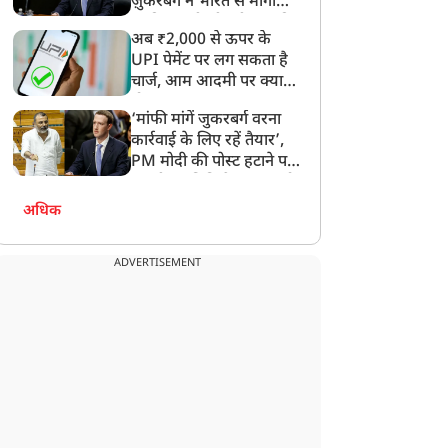
ज़ुकरबर्ग ने भारत से मांगी
माफ़ी, गलती भी स्वीकार की
अब ₹2,000 से ऊपर के
UPI पेमेंट पर लग सकता है
चार्ज, आम आदमी पर क्या
होगा असर?
‘मांफी मांगें जुकरबर्ग वरना
कार्रवाई के लिए रहें तैयार’,
PM मोदी की पोस्ट हटाने पर
संसदीय समिति ने Meta को
लगाई फटकार
अधिक
ADVERTISEMENT