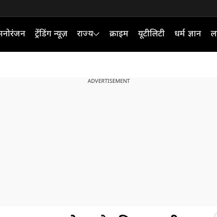
मनोरंजन
ट्रेंडिंग न्यूज़
राज्य
क्राइम
यूटीलिटी
धर्म ज्ञान
ल
ADVERTISEMENT