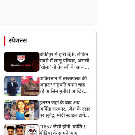
दुनिया
दुनिया
स्पेशल्स
oK में पाक फौज ने बर्बरता
सिंगापुर में ब्रिटिश बैंड
ी सारी हदें की पार, निहत्थे
‘Massive Attack’ पर लगा
बांकीपुर में हारी BJP, लेकिन
ोगों पर बरसाईं ताबड़तोड़
बैन, फिलिस्तीनी झंडा दिखाकर
सदमे में लालू परिवार, असली
ोलियां, 40 से ज्यादा की हुई
लगाए थे ‘फ्री फिलिस्तीन’ के
‘खेला’ तो तेजस्वी के साथ हो
मौत, VIDEO
नारे
गया, जानें कैसे
पाकिस्तान में तख्तापलट की
आहट? राष्ट्रपति बनना चाह
रहे आसिम मुनीर! आखिर
मोहसिन नकवी को ही क्यों
इशरत जहां के बाद अब
बनाया मोहरा?
अर्पिता सरकार...जैश के रडार
पर सुवेंदु, मोदी स्टाइल टार्गेट
करने की प्लानिंग, STF का
'1857 जैसी होगी 'क्रांति'!'
बड़ा एक्शन!
मीडिया के सामने आए