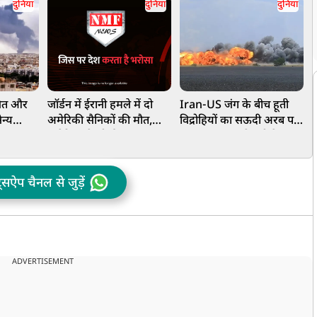
दुनिया
दुनिया
दुनिया
वैत और
जॉर्डन में ईरानी हमले में दो
Iran-US जंग के बीच हूती
P
न्य
अमेरिकी सैनिकों की मौत,
विद्रोहियों का सऊदी अरब पर
क
 दावा
अमेरिका ने भी ईरान पर शुरू
बड़ा हमला, सबसे बड़ी तेल
ल
किए हवाई हमले
कंपनी अरामको को बनाया
ग
निशाना
ट्सऐप चैनल से जुड़ें
ADVERTISEMENT