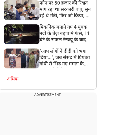
फोन पर 50 हजार की रिश्वत
बेटी को गोद लें प्रधानमंत्री
मांग रहा था सरकारी बाबू, सुन
रहे थे मंत्री, फिर जो किया, वो
सोशल मीडिया पर छा गया
पिकनिक मनाने गए 4 युवक
नदी के तेज़ बहाव में फंसे, 11
घंटे के सफल रेस्क्यू के बाद
बची जान
‘आप लोगों ने दीदी को भगा
दिया…’, जब संसद में प्रियंका
गांधी से भिड़ गए ममता के
सांसद, देखें दिलचस्प Video
अधिक
ADVERTISEMENT