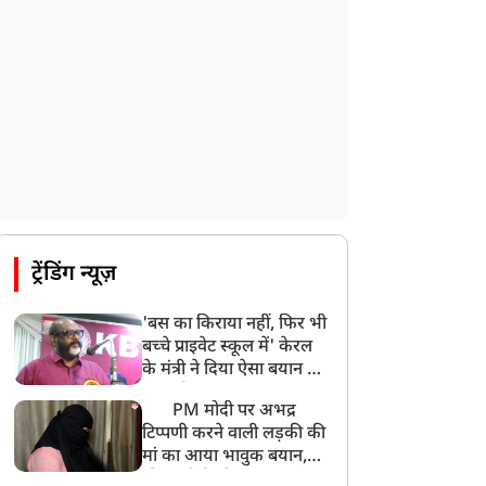
भारत समेत 5 देशों पर 100% टैरिफ
8:19 AM
PM मोदी आज IIT दिल्ली के दीक्षांत समारोह में
शामिल होंगे
ट्रेंडिंग न्यूज़
'बस का किराया नहीं, फिर भी
बच्चे प्राइवेट स्कूल में' केरल
के मंत्री ने दिया ऐसा बयान की
खड़ा हो गया बड़ा बवाल
PM मोदी पर अभद्र
टिप्पणी करने वाली लड़की की
मां का आया भावुक बयान,
की अजीबोगरीब मांग, कहा-