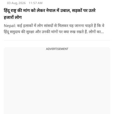
03 Aug, 2026
11:57 AM
हिंदू राष्ट्र की मांग को लेकर नेपाल में उबाल, सड़कों पर उतरे
हजारों लोग
Nepal: कई इलाकों में लोग सांसदों से मिलकर यह जानना चाहते हैं कि वे
हिंदू समुदाय की सुरक्षा और उनकी मांगों पर क्या रुख रखते हैं. लोगों का
कहना है कि उन्होंने बदलाव की उम्मीद के साथ अपने नेताओं को चुना था,
इसलिए अब वे चाहते हैं कि उनके प्रतिनिधि इस मुद्दे पर खुलकर अपनी
ADVERTISEMENT
बात रखें और संसद में भी उनकी आवाज उठाएं.