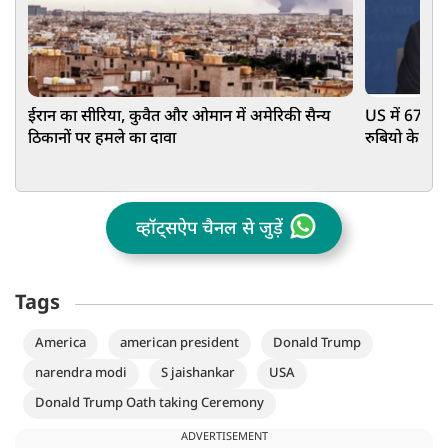
ईरान का सीरिया, कुवैत और ओमान में अमेरिकी सैन्य
US में 67 देश
ठिकानों पर हमले का दावा
रुबियो के सा
सुनकर कांप ज
व्हॉट्सऐप चैनल से जुड़ें
Tags
America
american president
Donald Trump
narendra modi
S jaishankar
USA
Donald Trump Oath taking Ceremony
ADVERTISEMENT