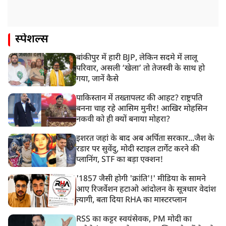
स्पेशल्स
बांकीपुर में हारी BJP, लेकिन सदमे में लालू
परिवार, असली ‘खेला’ तो तेजस्वी के साथ हो
गया, जानें कैसे
पाकिस्तान में तख्तापलट की आहट? राष्ट्रपति
बनना चाह रहे आसिम मुनीर! आखिर मोहसिन
नकवी को ही क्यों बनाया मोहरा?
इशरत जहां के बाद अब अर्पिता सरकार...जैश के
रडार पर सुवेंदु, मोदी स्टाइल टार्गेट करने की
प्लानिंग, STF का बड़ा एक्शन!
'1857 जैसी होगी 'क्रांति'!' मीडिया के सामने
आए रिजर्वेशन हटाओ आंदोलन के सूत्रधार वेदांश
त्यागी, बता दिया RHA का मास्टरप्लान
RSS का कट्टर स्वयंसेवक, PM मोदी का