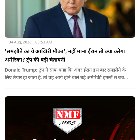
04 Aug, 2026
08:53 AM
'समझौते का ये आखिरी मौका', नहीं माना ईरान तो क्या करेगा
अमेरिका? ट्रंप की बड़ी चेतावनी
Donald Trump: ट्रंप ने साफ कहा कि अगर ईरान इस बार समझौते के
लिए तैयार हो जाता है, तो वह आगे होने वाले बड़े अमेरिकी हमलों से बच
सकता है. लेकिन अगर बातचीत बेनतिजा रही, तो अमेरिका और ज्यादा
सख्त कदम उठाने से पीछे नहीं हटेग.