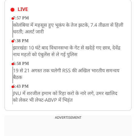
LIVE
7:57 PM
कोलंबिया में महसूस हुए भूकंप के तेज झटके, 7.4 तीव्रता से हिली
धरती; अलर्ट जारी
7:38 PM
झारखंडः 10 घंटे बाद विधानसभा के गेट से खदेड़े गए छात्र, देवेंद्र
नाथ महतो को एंबुलेंस से ले गई पुलिस
6:58 PM
19 से 21 अगस्त तक चलेगी RSS की अखिल भारतीय समन्वय
बैठक
6:43 PM
JNU में शरजील इमाम को रिहा करो के नारे लगे, उमर खालिद
को लेकर भी लेफ्ट-ABVP में भिड़ंत
5:03 PM
रांची में विधानसभा के गेट पर पहुंचे प्रदर्शनकारी छात्र, भारी पुलिस
ADVERTISEMENT
बल तैनात
5:02 PM