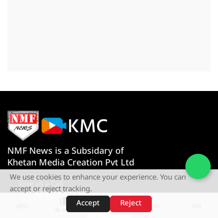
NMF News is a Subsidary of
Khetan Media Creation Pvt Ltd
We use cookies to enhance your experience. You can
Give us a Call
accept or reject tracking.
+91-080767 27261
Accept
Reject
शॉर्ट्स
होम
वीडियो
खोजें
वेब स्टोरीज़
Visit Our Office