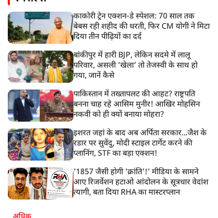
काकोरी ट्रेन एक्शन-डे स्पेशल: 70 साल तक
बेबस रही शहीद की धरती, फिर CM योगी ने मिटा
दिया तीन पीढ़ियों का दर्द
बांकीपुर में हारी BJP, लेकिन सदमे में लालू
परिवार, असली ‘खेला’ तो तेजस्वी के साथ हो
गया, जानें कैसे
पाकिस्तान में तख्तापलट की आहट? राष्ट्रपति
बनना चाह रहे आसिम मुनीर! आखिर मोहसिन
नकवी को ही क्यों बनाया मोहरा?
इशरत जहां के बाद अब अर्पिता सरकार...जैश के
रडार पर सुवेंदु, मोदी स्टाइल टार्गेट करने की
प्लानिंग, STF का बड़ा एक्शन!
'1857 जैसी होगी 'क्रांति'!' मीडिया के सामने
आए रिजर्वेशन हटाओ आंदोलन के सूत्रधार वेदांश
त्यागी, बता दिया RHA का मास्टरप्लान
अधिक