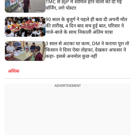
TMC से BJP में शामिल होने वालों को दी गई
वॉर्निंग, लगे पोस्टर
90 साल के बुजुर्ग ने पहले ही बता दी अपनी मौत
की तारीख, 4 दिन बाद सच हुई बात, परिवार ने
गाजे-बाजे के साथ निकाली अंतिम यात्रा
3 साल से अटका था काम, DM ने कराया पूरा तो
किसान ने दिया ऐसा तोहफा, देखकर अफसर ने
कहा- इससे अनमोल कुछ नहीं
अधिक
ADVERTISEMENT