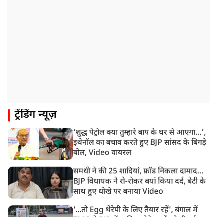
BSP के नेशनल कोर्डिनेटर आकाश आनंद ने अखिलेश यादव को
कहा ‘अंकल’!
2:31 PM
CID ने JPSC के पूर्व चेयरमैन एल ख्यांगते को किया अरेस्ट
1:59 PM
केंद्रीय मंत्री रिजिजू ने कहा छात्र आंदोलन पर संसद में चर्चा को
गृह मंत्री तैयार
1:54 PM
ट्रेंडिंग न्यूज़
अभिषेक बनर्जी को आंखों के इलाज के लिए विदेश जाने की
इजाजत, SC ने लगाईं ये शर्तें!
‘शुद्ध पेट्रोल क्या तुम्हारे बाप के घर से आएगा…’,
1:40 PM
इथेनॉल का बचाव करते हुए BJP सांसद के बिगड़े
रांची: झारखंड विधानसभा परिसर में घुसे छात्र प्रदर्शनकारी,
बोल, Video वायरल
पुलिस ने किया लाठीचार्ज
समधी ने की 25 शादियां, फ्रॉड निकला दामाद…
BJP विधायक ने रो-रोकर बयां किया दर्द, बेटी के
साथ हुए धोखे पर बनाया Video
'...तो Egg थेरेपी के लिए तैयार रहें', बंगाल में