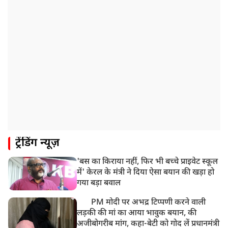
एक दल
12:57 PM
बॉम्बे हाईकोर्ट ने यौन उत्पीड़न मामले में तहलका के पूर्व एडिटर
तरुण तेजपाल को दोषी ठहराया
12:47 PM
माफिया अतीक अहमद के छोटे बेटे अबान की एक्सीडेंट में मौत
11:12 AM
यौन उत्पीड़न मामले में 'तहलका' के पूर्व एडिटर तरुण तेजपाल
दोषी करार
11:05 AM
ट्रेंडिंग न्यूज़
भारी हंगामे के बीच संसद की कार्यवाही दोपहर दो बजे तक के
लिए स्थगित
'बस का किराया नहीं, फिर भी बच्चे प्राइवेट स्कूल
9:38 AM
में' केरल के मंत्री ने दिया ऐसा बयान की खड़ा हो
झारखंड: JPSC परीक्षा धांधली मामले में और पांच लोग गिरफ्तार,
गया बड़ा बवाल
अबतक 19 अरेस्ट
PM मोदी पर अभद्र टिप्पणी करने वाली
लड़की की मां का आया भावुक बयान, की
अजीबोगरीब मांग, कहा-बेटी को गोद लें प्रधानमंत्री