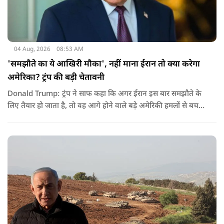
04 Aug, 2026
08:53 AM
'समझौते का ये आखिरी मौका', नहीं माना ईरान तो क्या करेगा
अमेरिका? ट्रंप की बड़ी चेतावनी
Donald Trump: ट्रंप ने साफ कहा कि अगर ईरान इस बार समझौते के
लिए तैयार हो जाता है, तो वह आगे होने वाले बड़े अमेरिकी हमलों से बच
सकता है. लेकिन अगर बातचीत बेनतिजा रही, तो अमेरिका और ज्यादा
सख्त कदम उठाने से पीछे नहीं हटेग.