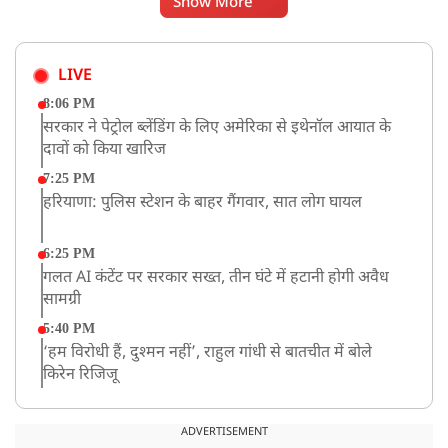
Show More
LIVE
8:06 PM
सरकार ने पेट्रोल ब्लेंडिंग के लिए अमेरिका से इथेनॉल आयात के
दावों को किया खारिज
7:25 PM
हरियाणा: पुलिस स्टेशन के बाहर गैंगवार, सात लोग घायल
6:25 PM
गलत AI कंटेंट पर सरकार सख्त, तीन घंटे में हटानी होगी अवैध
सामग्री
5:40 PM
‘हम विरोधी हैं, दुश्मन नहीं’, राहुल गांधी से बातचीत में बोले
किरेन रिजिजू
4:42 PM
झारखंड के छात्रों को CJP का समर्थन, रांची पहुंच रहा CJP का
ADVERTISEMENT