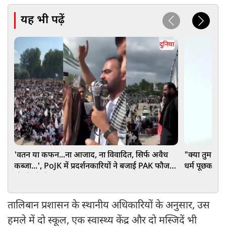
यह भी पढ़ें
दुनिया
'वतन या कफन...ना आजाद, ना विवादित, सिर्फ अवैध
"क्या तुम मुस्
कब्जा...', PoJK में प्रदर्शनकारियों ने बजाई PAK फौज
धर्म पूछकर चाक
की ईंट से ईंट
लगाई मदद की 
तालिबान प्रशासन के स्थानीय अधिकारियों के अनुसार, उस
हमले में दो स्कूल, एक स्वास्थ्य केंद्र और दो मस्जिदें भी