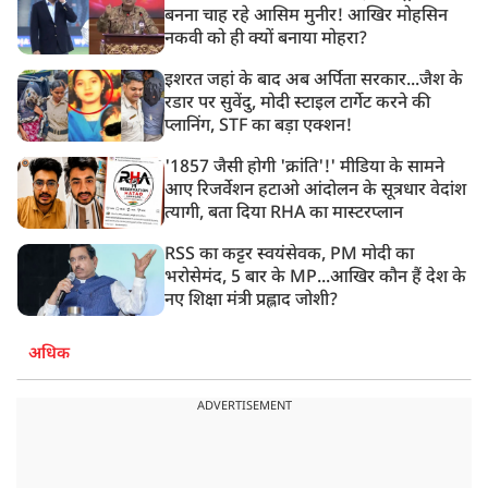
बनना चाह रहे आसिम मुनीर! आखिर मोहसिन
नकवी को ही क्यों बनाया मोहरा?
इशरत जहां के बाद अब अर्पिता सरकार...जैश के
रडार पर सुवेंदु, मोदी स्टाइल टार्गेट करने की
प्लानिंग, STF का बड़ा एक्शन!
'1857 जैसी होगी 'क्रांति'!' मीडिया के सामने
आए रिजर्वेशन हटाओ आंदोलन के सूत्रधार वेदांश
त्यागी, बता दिया RHA का मास्टरप्लान
RSS का कट्टर स्वयंसेवक, PM मोदी का
भरोसेमंद, 5 बार के MP...आखिर कौन हैं देश के
नए शिक्षा मंत्री प्रह्लाद जोशी?
अधिक
ADVERTISEMENT