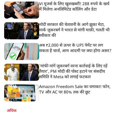
Vi यूजर्स के लिए खुशखबरी! 288 रुपये के खर्च
में मिलेगा अनलिमिटेड कॉलिंग और डेटा
मोदी सरकार की चेतावनी के आगे झुका मेटा,
मार्क ज़ुकरबर्ग ने भारत से मांगी माफ़ी, गलती भी
स्वीकार की
अब ₹2,000 से ऊपर के UPI पेमेंट पर लग
सकता है चार्ज, आम आदमी पर क्या होगा असर?
‘मांफी मांगें जुकरबर्ग वरना कार्रवाई के लिए रहें
तैयार’, PM मोदी की पोस्ट हटाने पर संसदीय
समिति ने Meta को लगाई फटकार
Amazon Freedom Sale का धमाका! फोन,
TV और AC पर 80% तक की छूट
अधिक