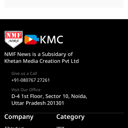
NMF News is a Subsidary of
Khetan Media Creation Pvt Ltd
Give us a Call
+91-080767 27261
Visit Our Office
D-4 1st Floor, Sector 10, Noida,
Uttar Pradesh 201301
Company
Category