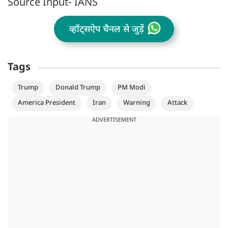
Source Input- IANS
व्हॉट्सऐप चैनल से जुड़ें
Tags
Trump
Donald Trump
PM Modi
America President
Iran
Warning
Attack
ADVERTISEMENT