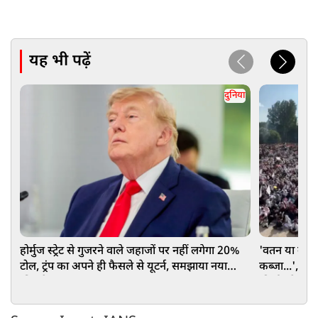
यह भी पढ़ें
दुनिया
होर्मुज स्‍ट्रेट से गुजरने वाले जहाजों पर नहीं लगेगा 20%
'वतन या कफन.
टोल, ट्रंप का अपने ही फैसले से यूटर्न, समझाया नया
कब्जा...', Po
'बिजनेस प्लान'
की ईंट से ईंट