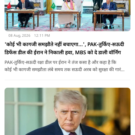
08 Aug, 2026
12:11 PM
'कोई भी कागजी समझौते नहीं बचाएगा...', PAK-तुर्किए-सऊदी
डिफेंस डील की ईरान ने निकाली हवा, MBS को दे डाली वॉर्निंग
PAK-तुर्किए-सऊदी रक्षा डील पर ईरान ने तंज कसा है और कहा है कि
कोई भी कागजी समझौता लंबे समय तक सऊदी अरब को सुरक्षा की गारंटी
नहीं दे सकता. इतना ही नहीं रियाद को ये भी चेतावनी दी कि जैसे उसके
हमलों से अमेरिका भी नहीं बचा सका वैसे ही ये डील कुछ नहीं कर पाएगी.