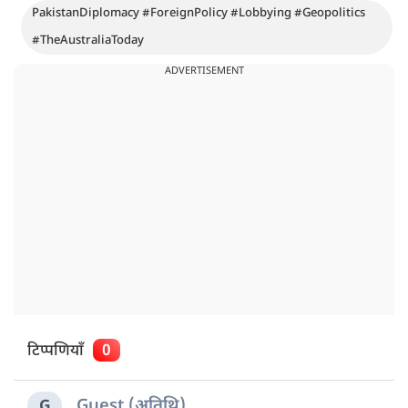
PakistanDiplomacy #ForeignPolicy #Lobbying #Geopolitics
#TheAustraliaToday
ADVERTISEMENT
टिप्पणियाँ
0
Guest (अतिथि)
G