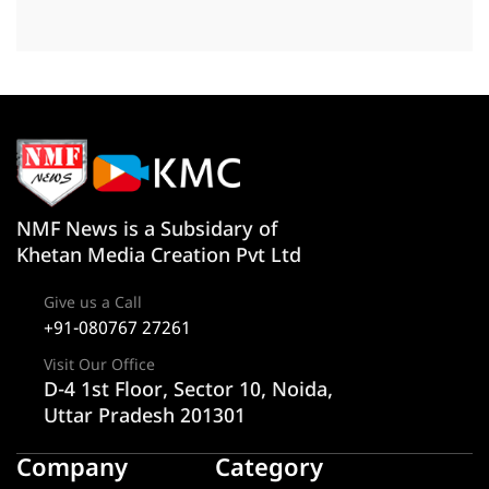
NMF News is a Subsidary of
Khetan Media Creation Pvt Ltd
Give us a Call
+91-080767 27261
Visit Our Office
D-4 1st Floor, Sector 10, Noida,
Uttar Pradesh 201301
Company
Category