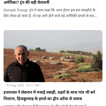
अमेरिका? ट्रंप की बड़ी चेतावनी
Donald Trump: ट्रंप ने साफ कहा कि अगर ईरान इस बार समझौते के
लिए तैयार हो जाता है, तो वह आगे होने वाले बड़े अमेरिकी हमलों से बच
सकता है. लेकिन अगर बातचीत बेनतिजा रही, तो अमेरिका और ज्यादा
सख्त कदम उठाने से पीछे नहीं हटेग.
03 Aug, 2026
07:11 PM
इजरायल ने लेबनान में मचाई तबाही, शहरों के साथ गांव भी बने
निशाना, हिजबुल्लाह के हमले का ड्रोन अटैक से जवाब