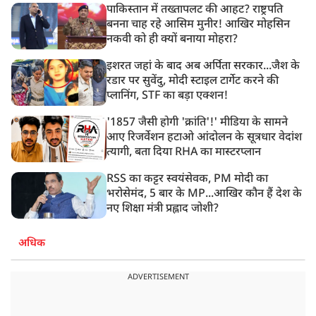
पाकिस्तान में तख्तापलट की आहट? राष्ट्रपति
बनना चाह रहे आसिम मुनीर! आखिर मोहसिन
नकवी को ही क्यों बनाया मोहरा?
इशरत जहां के बाद अब अर्पिता सरकार...जैश के
रडार पर सुवेंदु, मोदी स्टाइल टार्गेट करने की
प्लानिंग, STF का बड़ा एक्शन!
'1857 जैसी होगी 'क्रांति'!' मीडिया के सामने
आए रिजर्वेशन हटाओ आंदोलन के सूत्रधार वेदांश
त्यागी, बता दिया RHA का मास्टरप्लान
RSS का कट्टर स्वयंसेवक, PM मोदी का
भरोसेमंद, 5 बार के MP...आखिर कौन हैं देश के
नए शिक्षा मंत्री प्रह्लाद जोशी?
अधिक
ADVERTISEMENT