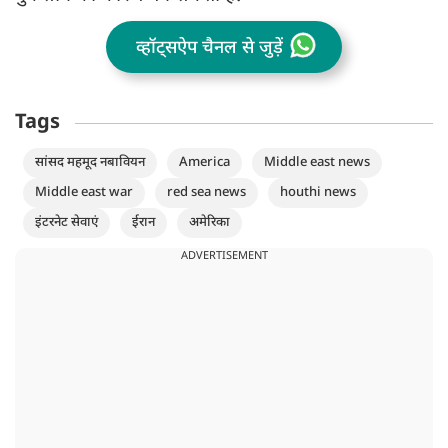
व्हॉट्सऐप चैनल से जुड़ें
Tags
सांसद महमूद नबावियन
America
Middle east news
Middle east war
red sea news
houthi news
इंटरनेट सेवाएं
ईरान
अमेरिका
ADVERTISEMENT