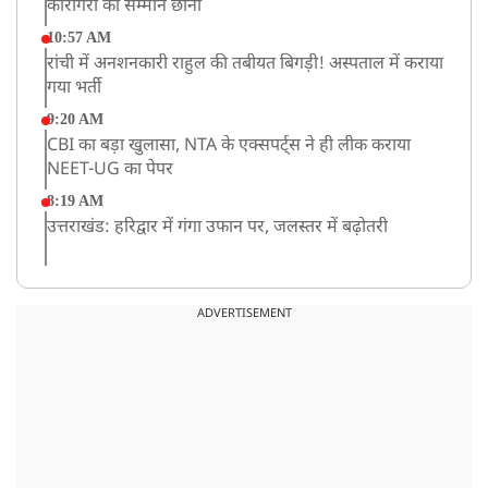
कारीगरों का सम्मान छीना
10:57 AM
रांची में अनशनकारी राहुल की तबीयत बिगड़ी! अस्पताल में कराया
गया भर्ती
9:20 AM
CBI का बड़ा खुलासा, NTA के एक्सपर्ट्स ने ही लीक कराया
NEET-UG का पेपर
8:19 AM
उत्तराखंड: हरिद्वार में गंगा उफान पर, जलस्तर में बढ़ोतरी
8:18 AM
UP: लखनऊ में चलती कार में लगी आग, युवक की जिंदा जलकर
ADVERTISEMENT
मौत