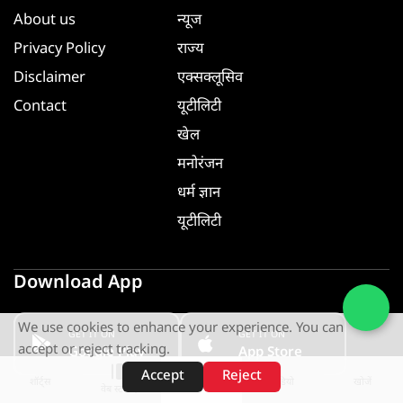
About us
न्यूज
Privacy Policy
राज्य
Disclaimer
एक्सक्लूसिव
Contact
यूटीलिटी
खेल
मनोरंजन
धर्म ज्ञान
यूटीलिटी
Download App
We use cookies to enhance your experience. You can
GET IT ON
GET IT ON
accept or reject tracking.
Google Play
App Store
Accept
Reject
शॉर्ट्स
होम
वीडियो
खोजें
वेब स्टोरीज़