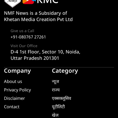
NMF News is a Subsidary of
Khetan Media Creation Pvt Ltd
Give us a Call
+91-080767 27261
Visit Our Office
D-4 1st Floor, Sector 10, Noida,
Uttar Pradesh 201301
Company
Category
About us
न्यूज
Privacy Policy
राज्य
Disclaimer
एक्सक्लूसिव
Contact
यूटीलिटी
खेल