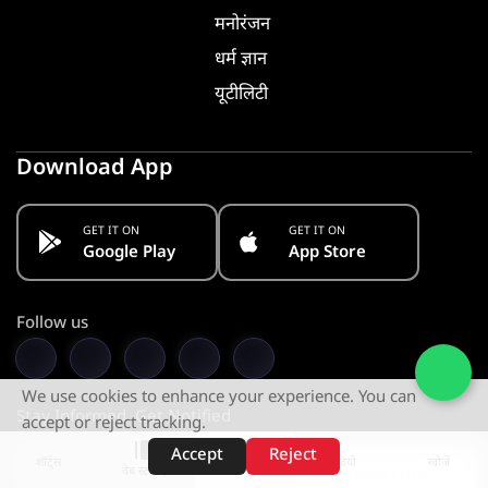
मनोरंजन
धर्म ज्ञान
यूटीलिटी
Download App
GET IT ON
GET IT ON
Google Play
App Store
Follow us
We use cookies to enhance your experience. You can
Stay Informed. Get Notified
accept or reject tracking.
Accept
Reject
शॉर्ट्स
होम
वीडियो
खोजें
Subscribe
वेब स्टोरीज़