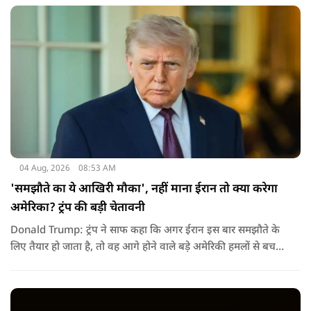
04 Aug, 2026
08:53 AM
'समझौते का ये आखिरी मौका', नहीं माना ईरान तो क्या करेगा
अमेरिका? ट्रंप की बड़ी चेतावनी
Donald Trump: ट्रंप ने साफ कहा कि अगर ईरान इस बार समझौते के
लिए तैयार हो जाता है, तो वह आगे होने वाले बड़े अमेरिकी हमलों से बच
सकता है. लेकिन अगर बातचीत बेनतिजा रही, तो अमेरिका और ज्यादा
सख्त कदम उठाने से पीछे नहीं हटेग.