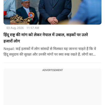
03 Aug, 2026
11:57 AM
हिंदू राष्ट्र की मांग को लेकर नेपाल में उबाल, सड़कों पर उतरे
हजारों लोग
Nepal: कई इलाकों में लोग सांसदों से मिलकर यह जानना चाहते हैं कि वे
हिंदू समुदाय की सुरक्षा और उनकी मांगों पर क्या रुख रखते हैं. लोगों का
कहना है कि उन्होंने बदलाव की उम्मीद के साथ अपने नेताओं को चुना था,
इसलिए अब वे चाहते हैं कि उनके प्रतिनिधि इस मुद्दे पर खुलकर अपनी
ADVERTISEMENT
बात रखें और संसद में भी उनकी आवाज उठाएं.