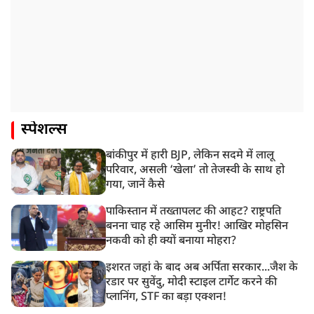
स्पेशल्स
बांकीपुर में हारी BJP, लेकिन सदमे में लालू
परिवार, असली ‘खेला’ तो तेजस्वी के साथ हो
गया, जानें कैसे
पाकिस्तान में तख्तापलट की आहट? राष्ट्रपति
बनना चाह रहे आसिम मुनीर! आखिर मोहसिन
नकवी को ही क्यों बनाया मोहरा?
इशरत जहां के बाद अब अर्पिता सरकार...जैश के
रडार पर सुवेंदु, मोदी स्टाइल टार्गेट करने की
प्लानिंग, STF का बड़ा एक्शन!