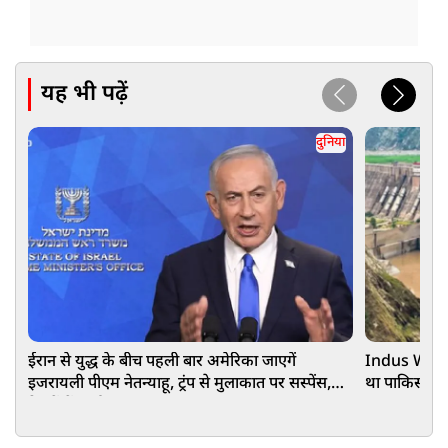
यह भी पढ़ें
दुनिया
ईरान से युद्ध के बीच पहली बार अमेरिका जाएगें
Indus Water 
इजरायली पीएम नेतन्याहू, ट्रंप से मुलाकात पर सस्पेंस,
था पाकिस्तान,
रिश्तों में आई खटास!