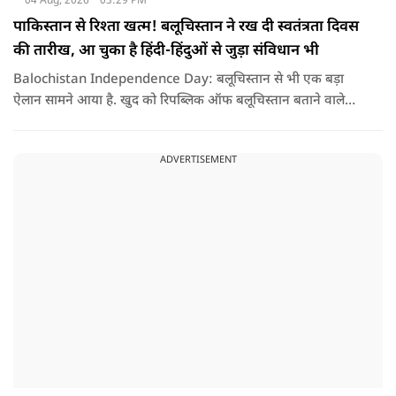
04 Aug, 2026
03:29 PM
पाकिस्तान से रिश्ता खत्म! बलूचिस्तान ने रख दी स्वतंत्रता दिवस
की तारीख, आ चुका है हिंदी-हिंदुओं से जुड़ा संविधान भी
Balochistan Independence Day: बलूचिस्तान से भी एक बड़ा
ऐलान सामने आया है. खुद को रिपब्लिक ऑफ बलूचिस्तान बताने वाले
संगठन और कुछ बलोच नेताओं ने घोषणा की है कि वे हर साल 11 अगस्त
को अपना स्वतंत्रता दिवस मनाएंगे.
ADVERTISEMENT