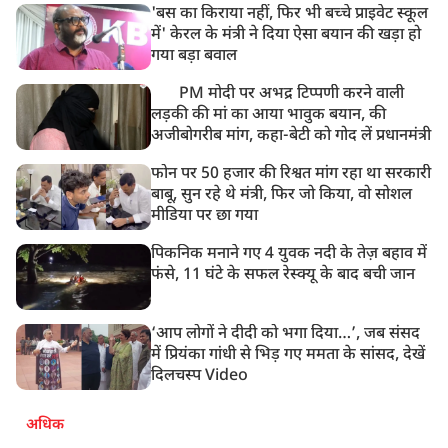
'बस का किराया नहीं, फिर भी बच्चे प्राइवेट स्कूल
9:38 AM
में' केरल के मंत्री ने दिया ऐसा बयान की खड़ा हो
झारखंड: JPSC परीक्षा धांधली मामले में और पांच लोग गिरफ्तार,
गया बड़ा बवाल
अबतक 19 अरेस्ट
PM मोदी पर अभद्र टिप्पणी करने वाली
लड़की की मां का आया भावुक बयान, की
अजीबोगरीब मांग, कहा-बेटी को गोद लें प्रधानमंत्री
फोन पर 50 हजार की रिश्वत मांग रहा था सरकारी
बाबू, सुन रहे थे मंत्री, फिर जो किया, वो सोशल
मीडिया पर छा गया
पिकनिक मनाने गए 4 युवक नदी के तेज़ बहाव में
फंसे, 11 घंटे के सफल रेस्क्यू के बाद बची जान
‘आप लोगों ने दीदी को भगा दिया…’, जब संसद
में प्रियंका गांधी से भिड़ गए ममता के सांसद, देखें
दिलचस्प Video
अधिक