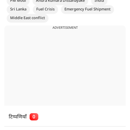
PM Modi
Anura Kumara Dissanayake
India
Sri Lanka
Fuel Crisis
Emergency Fuel Shipment
Middle East conflict
ADVERTISEMENT
टिप्पणियाँ
0