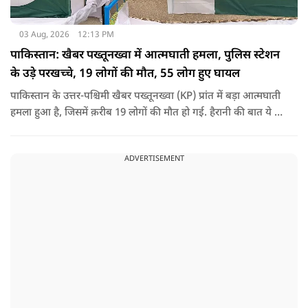
03 Aug, 2026
12:13 PM
पाकिस्तान: खैबर पख्तूनख्वा में आत्मघाती हमला, पुलिस स्टेशन
के उड़े परखच्चे, 19 लोगों की मौत, 55 लोग हुए घायल
पाकिस्तान के उत्तर-पश्चिमी खैबर पख्तूनख्वा (KP) प्रांत में बड़ा आत्मघाती
हमला हुआ है, जिसमें क़रीब 19 लोगों की मौत हो गई. हैरानी की बात ये है
धटना आतंकवाद विरोधी शांति रैली के दौरान हुई. कहा जा रहा है कि
इसमें क़रीब 55 लोग घायल हुए हैं.
ADVERTISEMENT