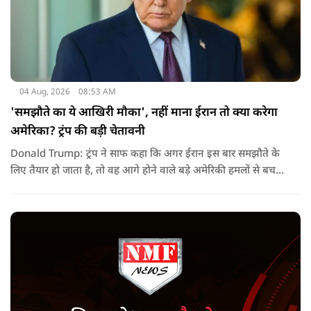
04 Aug, 2026
08:53 AM
'समझौते का ये आखिरी मौका', नहीं माना ईरान तो क्या करेगा
अमेरिका? ट्रंप की बड़ी चेतावनी
Donald Trump: ट्रंप ने साफ कहा कि अगर ईरान इस बार समझौते के
लिए तैयार हो जाता है, तो वह आगे होने वाले बड़े अमेरिकी हमलों से बच
सकता है. लेकिन अगर बातचीत बेनतिजा रही, तो अमेरिका और ज्यादा
सख्त कदम उठाने से पीछे नहीं हटेग.