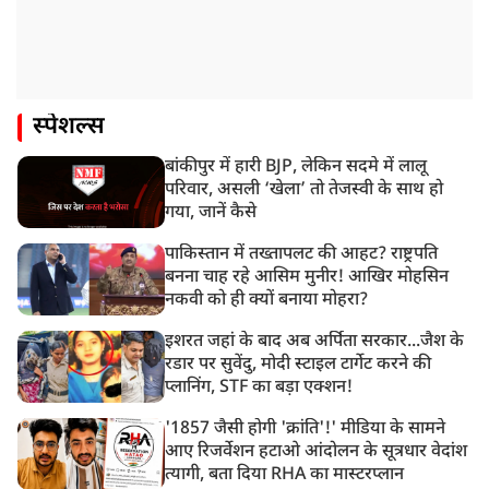
स्पेशल्स
बांकीपुर में हारी BJP, लेकिन सदमे में लालू
परिवार, असली ‘खेला’ तो तेजस्वी के साथ हो
गया, जानें कैसे
पाकिस्तान में तख्तापलट की आहट? राष्ट्रपति
बनना चाह रहे आसिम मुनीर! आखिर मोहसिन
नकवी को ही क्यों बनाया मोहरा?
इशरत जहां के बाद अब अर्पिता सरकार...जैश के
रडार पर सुवेंदु, मोदी स्टाइल टार्गेट करने की
प्लानिंग, STF का बड़ा एक्शन!
'1857 जैसी होगी 'क्रांति'!' मीडिया के सामने
आए रिजर्वेशन हटाओ आंदोलन के सूत्रधार वेदांश
त्यागी, बता दिया RHA का मास्टरप्लान