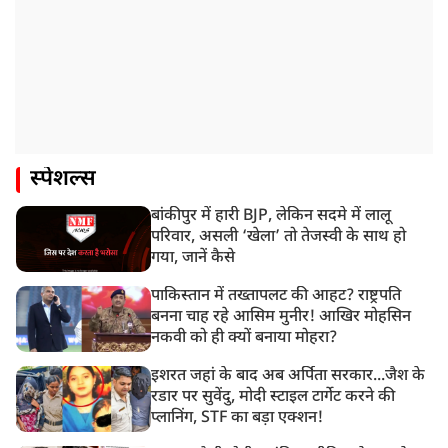
स्पेशल्स
बांकीपुर में हारी BJP, लेकिन सदमे में लालू
परिवार, असली ‘खेला’ तो तेजस्वी के साथ हो
गया, जानें कैसे
पाकिस्तान में तख्तापलट की आहट? राष्ट्रपति
बनना चाह रहे आसिम मुनीर! आखिर मोहसिन
नकवी को ही क्यों बनाया मोहरा?
इशरत जहां के बाद अब अर्पिता सरकार...जैश के
रडार पर सुवेंदु, मोदी स्टाइल टार्गेट करने की
प्लानिंग, STF का बड़ा एक्शन!