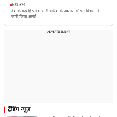
8:23 AM
देश के कई हिस्सों में भारी बारिश के आसार, मौसम विभाग ने
जारी किया अलर्ट
8:20 AM
भारत समेत 5 देशों पर 100% टैरिफ
ADVERTISEMENT
8:19 AM
PM मोदी आज IIT दिल्ली के दीक्षांत समारोह में शामिल होंगे
ट्रेंडिंग न्यूज़