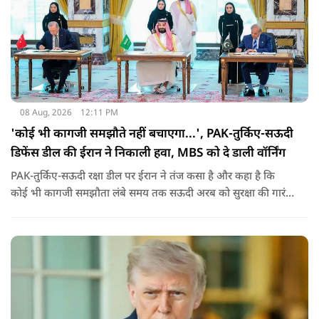
08 Aug, 2026
12:11 PM
'कोई भी कागजी समझौते नहीं बचाएगा...', PAK-तुर्किए-सऊदी
डिफेंस डील की ईरान ने निकाली हवा, MBS को दे डाली वॉर्निंग
PAK-तुर्किए-सऊदी रक्षा डील पर ईरान ने तंज कसा है और कहा है कि
कोई भी कागजी समझौता लंबे समय तक सऊदी अरब को सुरक्षा की गारंटी
नहीं दे सकता. इतना ही नहीं रियाद को ये भी चेतावनी दी कि जैसे उसके
हमलों से अमेरिका भी नहीं बचा सका वैसे ही ये डील कुछ नहीं कर पाएगी.