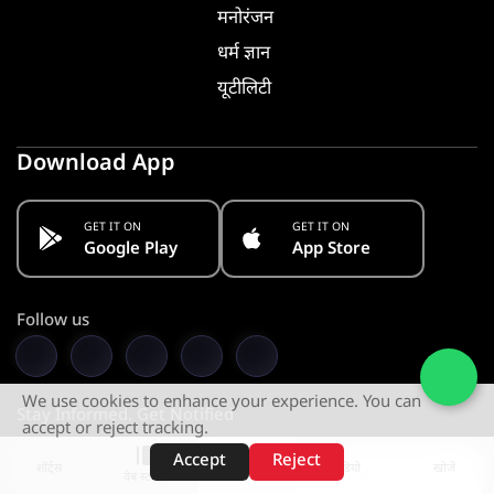
मनोरंजन
धर्म ज्ञान
यूटीलिटी
Download App
GET IT ON
GET IT ON
Google Play
App Store
Follow us
We use cookies to enhance your experience. You can
Stay Informed. Get Notified
accept or reject tracking.
Accept
Reject
शॉर्ट्स
होम
वीडियो
खोजें
Subscribe
वेब स्टोरीज़