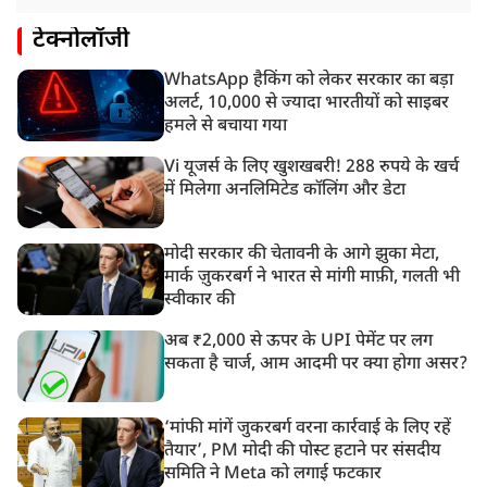
टेक्नोलॉजी
WhatsApp हैकिंग को लेकर सरकार का बड़ा
अलर्ट, 10,000 से ज्यादा भारतीयों को साइबर
हमले से बचाया गया
Vi यूजर्स के लिए खुशखबरी! 288 रुपये के खर्च
में मिलेगा अनलिमिटेड कॉलिंग और डेटा
मोदी सरकार की चेतावनी के आगे झुका मेटा,
मार्क ज़ुकरबर्ग ने भारत से मांगी माफ़ी, गलती भी
स्वीकार की
अब ₹2,000 से ऊपर के UPI पेमेंट पर लग
सकता है चार्ज, आम आदमी पर क्या होगा असर?
‘मांफी मांगें जुकरबर्ग वरना कार्रवाई के लिए रहें
तैयार’, PM मोदी की पोस्ट हटाने पर संसदीय
समिति ने Meta को लगाई फटकार