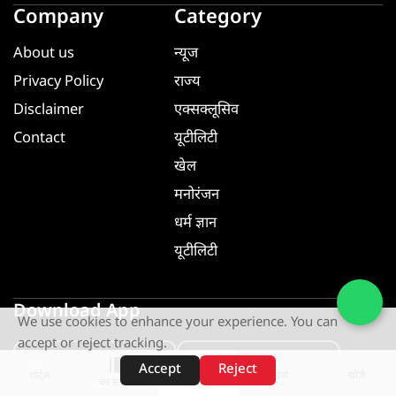
Company
Category
About us
न्यूज
Privacy Policy
राज्य
Disclaimer
एक्सक्लूसिव
Contact
यूटीलिटी
खेल
मनोरंजन
धर्म ज्ञान
यूटीलिटी
Download App
We use cookies to enhance your experience. You can
accept or reject tracking.
GET IT ON
GET IT ON
Accept
Reject
शॉर्ट्स
होम
वीडियो
खोजें
Google Play
App Store
वेब स्टोरीज़