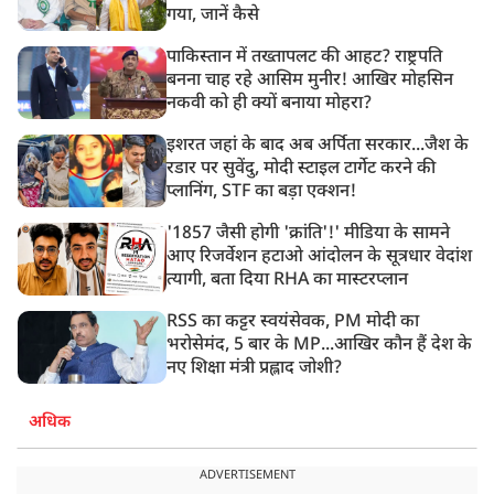
गया, जानें कैसे
पाकिस्तान में तख्तापलट की आहट? राष्ट्रपति
बनना चाह रहे आसिम मुनीर! आखिर मोहसिन
नकवी को ही क्यों बनाया मोहरा?
इशरत जहां के बाद अब अर्पिता सरकार...जैश के
रडार पर सुवेंदु, मोदी स्टाइल टार्गेट करने की
प्लानिंग, STF का बड़ा एक्शन!
'1857 जैसी होगी 'क्रांति'!' मीडिया के सामने
आए रिजर्वेशन हटाओ आंदोलन के सूत्रधार वेदांश
त्यागी, बता दिया RHA का मास्टरप्लान
RSS का कट्टर स्वयंसेवक, PM मोदी का
भरोसेमंद, 5 बार के MP...आखिर कौन हैं देश के
नए शिक्षा मंत्री प्रह्लाद जोशी?
अधिक
ADVERTISEMENT