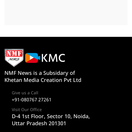
NMF News is a Subsidary of
Khetan Media Creation Pvt Ltd
Give us a Call
+91-080767 27261
Visit Our Office
D-4 1st Floor, Sector 10, Noida,
Uttar Pradesh 201301