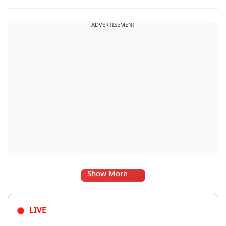
धटना आतंकवाद विरोधी शांति रैली के दौरान हुई. कहा जा रहा है कि
इसमें क़रीब 55 लोग घायल हुए हैं.
ADVERTISEMENT
Show More
LIVE