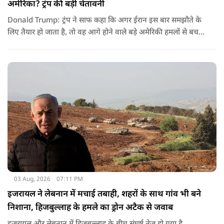
अमेरिका? ट्रंप की बड़ी चेतावनी
Donald Trump: ट्रंप ने साफ कहा कि अगर ईरान इस बार समझौते के
लिए तैयार हो जाता है, तो वह आगे होने वाले बड़े अमेरिकी हमलों से बच
सकता है. लेकिन अगर बातचीत बेनतिजा रही, तो अमेरिका और ज्यादा
सख्त कदम उठाने से पीछे नहीं हटेग.
03 Aug, 2026
07:11 PM
इजरायल ने लेबनान में मचाई तबाही, शहरों के साथ गांव भी बने
निशाना, हिजबुल्लाह के हमले का ड्रोन अटैक से जवाब