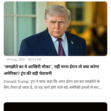
04 Aug, 2026
08:53 AM
'समझौते का ये आखिरी मौका', नहीं माना ईरान तो क्या करेगा
अमेरिका? ट्रंप की बड़ी चेतावनी
Donald Trump: ट्रंप ने साफ कहा कि अगर ईरान इस बार समझौते के
लिए तैयार हो जाता है, तो वह आगे होने वाले बड़े अमेरिकी हमलों से बच
सकता है. लेकिन अगर बातचीत बेनतिजा रही, तो अमेरिका और ज्यादा
सख्त कदम उठाने से पीछे नहीं हटेग.