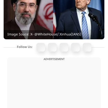
Image Souce: X- @WhiteHouse/ Xinhua(IANS)
Follow Us:
ADVERTISEMENT