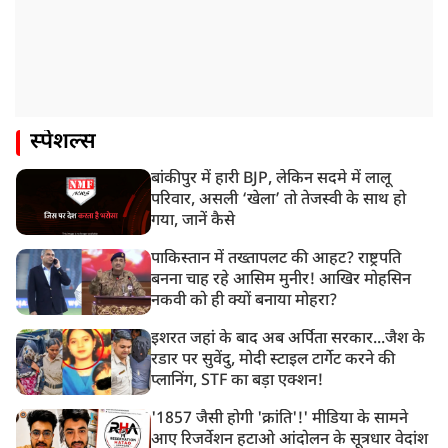
स्पेशल्स
बांकीपुर में हारी BJP, लेकिन सदमे में लालू
परिवार, असली ‘खेला’ तो तेजस्वी के साथ हो
गया, जानें कैसे
पाकिस्तान में तख्तापलट की आहट? राष्ट्रपति
बनना चाह रहे आसिम मुनीर! आखिर मोहसिन
नकवी को ही क्यों बनाया मोहरा?
इशरत जहां के बाद अब अर्पिता सरकार...जैश के
रडार पर सुवेंदु, मोदी स्टाइल टार्गेट करने की
प्लानिंग, STF का बड़ा एक्शन!
'1857 जैसी होगी 'क्रांति'!' मीडिया के सामने
आए रिजर्वेशन हटाओ आंदोलन के सूत्रधार वेदांश