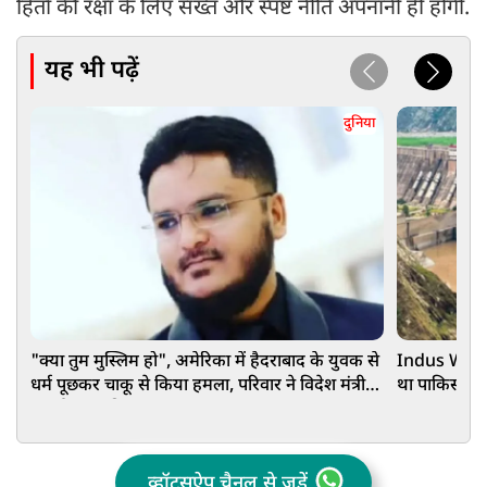
हितों की रक्षा के लिए सख्त और स्पष्ट नीति अपनानी ही होगी.
यह भी पढ़ें
दुनिया
"क्या तुम मुस्लिम हो", अमेरिका में हैदराबाद के युवक से
Indus Water 
धर्म पूछकर चाकू से किया हमला, परिवार ने विदेश मंत्री से
था पाकिस्तान,
लगाई मदद की गुहार
व्हॉट्सऐप चैनल से जुड़ें