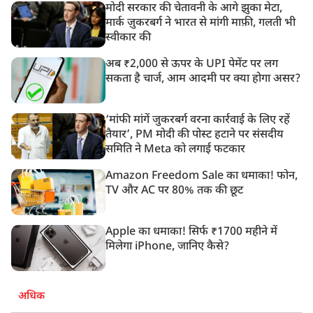
मोदी सरकार की चेतावनी के आगे झुका मेटा,
मार्क ज़ुकरबर्ग ने भारत से मांगी माफ़ी, गलती भी
स्वीकार की
अब ₹2,000 से ऊपर के UPI पेमेंट पर लग
सकता है चार्ज, आम आदमी पर क्या होगा असर?
‘मांफी मांगें जुकरबर्ग वरना कार्रवाई के लिए रहें
तैयार’, PM मोदी की पोस्ट हटाने पर संसदीय
समिति ने Meta को लगाई फटकार
Amazon Freedom Sale का धमाका! फोन,
TV और AC पर 80% तक की छूट
Apple का धमाका! सिर्फ ₹1700 महीने में
मिलेगा iPhone, जानिए कैसे?
अधिक