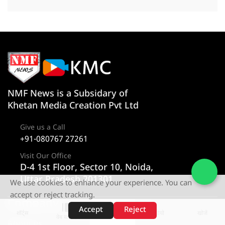
NMF News is a Subsidary of
Khetan Media Creation Pvt Ltd
Give us a Call
+91-080767 27261
Visit Our Office
D-4 1st Floor, Sector 10, Noida,
Uttar Pradesh 201301
We use cookies to enhance your experience. You can
accept or reject tracking.
Company
Category
Accept
Reject
शॉर्ट्स
होम
वीडियो
खोजें
वेब स्टोरीज़
About us
न्यूज