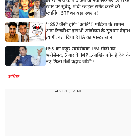
इशरत जहां के बाद अब अर्पिता सरकार...जैश के
रडार पर सुवेंदु, मोदी स्टाइल टार्गेट करने की
प्लानिंग, STF का बड़ा एक्शन!
'1857 जैसी होगी 'क्रांति'!' मीडिया के सामने
आए रिजर्वेशन हटाओ आंदोलन के सूत्रधार वेदांश
त्यागी, बता दिया RHA का मास्टरप्लान
RSS का कट्टर स्वयंसेवक, PM मोदी का
भरोसेमंद, 5 बार के MP...आखिर कौन हैं देश के
नए शिक्षा मंत्री प्रह्लाद जोशी?
अधिक
ADVERTISEMENT