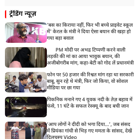
11:05 AM
ट्रेंडिंग न्यूज़
भारी हंगामे के बीच संसद की कार्यवाही दोपहर दो बजे तक के
लिए स्थगित
'बस का किराया नहीं, फिर भी बच्चे प्राइवेट स्कूल
9:38 AM
में' केरल के मंत्री ने दिया ऐसा बयान की खड़ा हो
झारखंड: JPSC परीक्षा धांधली मामले में और पांच लोग गिरफ्तार,
गया बड़ा बवाल
अबतक 19 अरेस्ट
PM मोदी पर अभद्र टिप्पणी करने वाली
लड़की की मां का आया भावुक बयान, की
अजीबोगरीब मांग, कहा-बेटी को गोद लें प्रधानमंत्री
फोन पर 50 हजार की रिश्वत मांग रहा था सरकारी
बाबू, सुन रहे थे मंत्री, फिर जो किया, वो सोशल
मीडिया पर छा गया
पिकनिक मनाने गए 4 युवक नदी के तेज़ बहाव में
फंसे, 11 घंटे के सफल रेस्क्यू के बाद बची जान
‘आप लोगों ने दीदी को भगा दिया…’, जब संसद
में प्रियंका गांधी से भिड़ गए ममता के सांसद, देखें
दिलचस्प Video