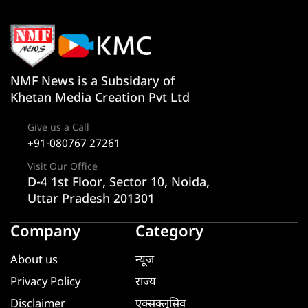
NMF News is a Subsidary of
Khetan Media Creation Pvt Ltd
Give us a Call
+91-080767 27261
Visit Our Office
D-4 1st Floor, Sector 10, Noida,
Uttar Pradesh 201301
Company
Category
About us
न्यूज
Privacy Policy
राज्य
Disclaimer
एक्सक्लूसिव