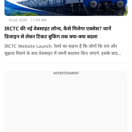
16 Jul, 2026
11:00 AM
IRCTC की नई वेबसाइट लॉन्च, कैसे मिलेगा एक्सेस? जानें
डिजाइन से लेकर टिकट बुकिंग तक क्या-क्या बदला
IRCTC Website Launch: रेलवे का कहना हैं कि लोगों कि राय और
सुझाव मिलने के बाद वेबसाइट में जरुरी बदलाव किए जाएंगे. इसके बाद
यही नया पोर्टल सभी यात्रियों के लिए पूरी तरह लॉन्च कर दिया जाएगा. नई
वेबसाइट का मकसद सिर्फ इसका लुक बदलना नहीं हैं, बल्कि टिकट
ADVERTISEMENT
बुकिंग को पहले से ज्यादा आसान तेज और बिना परेशानी वाला बनाना हैं.