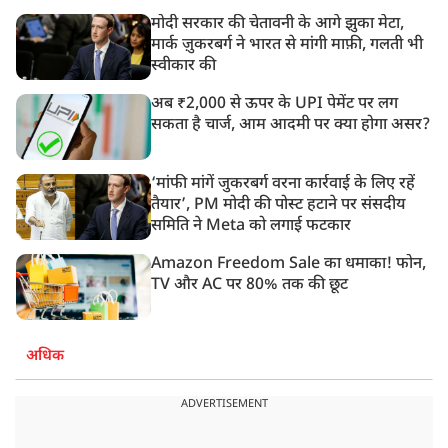
मोदी सरकार की चेतावनी के आगे झुका मेटा,
मार्क ज़ुकरबर्ग ने भारत से मांगी माफ़ी, गलती भी
स्वीकार की
अब ₹2,000 से ऊपर के UPI पेमेंट पर लग
सकता है चार्ज, आम आदमी पर क्या होगा असर?
‘मांफी मांगें जुकरबर्ग वरना कार्रवाई के लिए रहें
तैयार’, PM मोदी की पोस्ट हटाने पर संसदीय
समिति ने Meta को लगाई फटकार
Amazon Freedom Sale का धमाका! फोन,
TV और AC पर 80% तक की छूट
अधिक
ADVERTISEMENT