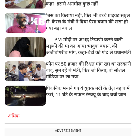
PM मोदी आज IIT दिल्ली के दीक्षांत समारोह में शामिल होंगे
कहा- इससे अनमोल कुछ नहीं
'बस का किराया नहीं, फिर भी बच्चे प्राइवेट स्कूल
में' केरल के मंत्री ने दिया ऐसा बयान की खड़ा हो
गया बड़ा बवाल
PM मोदी पर अभद्र टिप्पणी करने वाली
लड़की की मां का आया भावुक बयान, की
अजीबोगरीब मांग, कहा-बेटी को गोद लें प्रधानमंत्री
फोन पर 50 हजार की रिश्वत मांग रहा था सरकारी
बाबू, सुन रहे थे मंत्री, फिर जो किया, वो सोशल
मीडिया पर छा गया
पिकनिक मनाने गए 4 युवक नदी के तेज़ बहाव में
फंसे, 11 घंटे के सफल रेस्क्यू के बाद बची जान
अधिक
ADVERTISEMENT