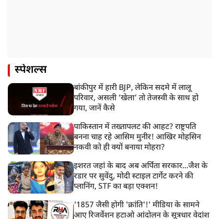
स्पेशल्स
बांकीपुर में हारी BJP, लेकिन सदमे में लालू
परिवार, असली ‘खेला’ तो तेजस्वी के साथ हो
गया, जानें कैसे
पाकिस्तान में तख्तापलट की आहट? राष्ट्रपति
बनना चाह रहे आसिम मुनीर! आखिर मोहसिन
नकवी को ही क्यों बनाया मोहरा?
इशरत जहां के बाद अब अर्पिता सरकार...जैश के
रडार पर सुवेंदु, मोदी स्टाइल टार्गेट करने की
प्लानिंग, STF का बड़ा एक्शन!
'1857 जैसी होगी 'क्रांति'!' मीडिया के सामने
आए रिजर्वेशन हटाओ आंदोलन के सूत्रधार वेदांश