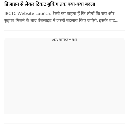
डिजाइन से लेकर टिकट बुकिंग तक क्या-क्या बदला
IRCTC Website Launch: रेलवे का कहना हैं कि लोगों कि राय और
सुझाव मिलने के बाद वेबसाइट में जरुरी बदलाव किए जाएंगे. इसके बाद
यही नया पोर्टल सभी यात्रियों के लिए पूरी तरह लॉन्च कर दिया जाएगा. नई
वेबसाइट का मकसद सिर्फ इसका लुक बदलना नहीं हैं, बल्कि टिकट
ADVERTISEMENT
बुकिंग को पहले से ज्यादा आसान तेज और बिना परेशानी वाला बनाना हैं.