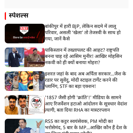
स्पेशल्स
बांकीपुर में हारी BJP, लेकिन सदमे में लालू
परिवार, असली ‘खेला’ तो तेजस्वी के साथ हो
गया, जानें कैसे
पाकिस्तान में तख्तापलट की आहट? राष्ट्रपति
बनना चाह रहे आसिम मुनीर! आखिर मोहसिन
नकवी को ही क्यों बनाया मोहरा?
इशरत जहां के बाद अब अर्पिता सरकार...जैश के
रडार पर सुवेंदु, मोदी स्टाइल टार्गेट करने की
प्लानिंग, STF का बड़ा एक्शन!
'1857 जैसी होगी 'क्रांति'!' मीडिया के सामने
आए रिजर्वेशन हटाओ आंदोलन के सूत्रधार वेदांश
त्यागी, बता दिया RHA का मास्टरप्लान
RSS का कट्टर स्वयंसेवक, PM मोदी का
भरोसेमंद, 5 बार के MP...आखिर कौन हैं देश के