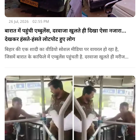
26 Jul, 2026
02:55 PM
बारात में पहुंची एम्बुलेंस, दरवाजा खुलते ही दिखा ऐसा नजारा...
देखकर हंसते-हंसते लोटपोट हुए लोग
बिहार की एक शादी का वीडियो सोशल मीडिया पर वायरल हो रहा है,
जिसमें बारात के काफिले में एम्बुलेंस पहुंचती है. दरवाजा खुलते ही मरीज
की जगह सज-धजकर बैठे बाराती निकलते हैं, जिसे देखकर लोग अपनी
हंसी नहीं रोक पा रहे हैं.