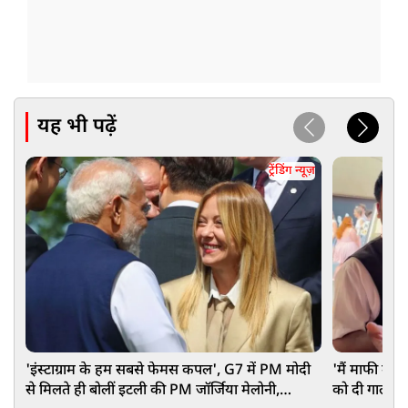
यह भी पढ़ें
ट्रेंडिंग न्यूज़
'इंस्टाग्राम के हम सबसे फेमस कपल', G7 में PM मोदी
'मैं माफी मांगत
से मिलते ही बोलीं इटली की PM जॉर्जिया मेलोनी,
को दी गाली, भ