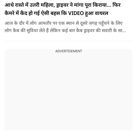
आधे रास्ते में उतरी महिला, ड्राइवर ने मांगा पूरा किराया... फिर
कैमरे में कैद हो गई ऐसी बहस कि VIDEO हुआ वायरल
आज के दौर में लोग आमतौर पर एक स्थान से दूसरे जगह पहुँचने के लिए
लोग कैब की सुविधा लेते हैं लेकिन कई बार कैब ड्राइवर की सवारी के साथ
नोकझोंक हो जाती है. ऐसा ही एक वीडियो तेज़ी से वायरल हो रहा है. इसमें
महिला ने कैब बुक कर अपने गंतव्य की ओर सफर शुरू किया था. लेकिन
ADVERTISEMENT
रास्ते में किसी वजह से उसने अपना प्लान बदल दिया और ड्राइवर से गाड़ी
बीच रास्ते में रोकने के लिए कहा.