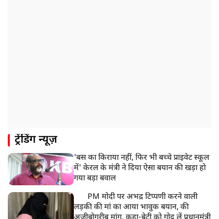
कारीगरों का सम्मान छीना
10:57 AM
रांची में अनशनकारी राहुल की तबीयत बिगड़ी! अस्पताल में कराया
गया भर्ती
9:20 AM
CBI का बड़ा खुलासा, NTA के एक्सपर्ट्स ने ही लीक कराया
NEET-UG का पेपर
8:19 AM
उत्तराखंड: हरिद्वार में गंगा उफान पर, जलस्तर में बढ़ोतरी
8:18 AM
ट्रेंडिंग न्यूज़
UP: लखनऊ में चलती कार में लगी आग, युवक की जिंदा जलकर
मौत
'बस का किराया नहीं, फिर भी बच्चे प्राइवेट स्कूल
में' केरल के मंत्री ने दिया ऐसा बयान की खड़ा हो
गया बड़ा बवाल
PM मोदी पर अभद्र टिप्पणी करने वाली
लड़की की मां का आया भावुक बयान, की
अजीबोगरीब मांग, कहा-बेटी को गोद लें प्रधानमंत्री