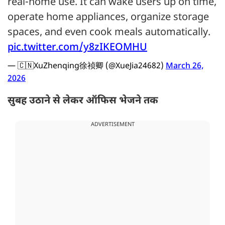
real-home use. It can wake users up on time,
operate home appliances, organize storage
spaces, and even cook meals automatically.
pic.twitter.com/y8zIKEOMHU
— 🇨🇳XuZhenqing徐祯卿 (@XueJia24682)
March 26,
2026
सुबह उठाने से लेकर ऑफिस भेजने तक
ADVERTISEMENT