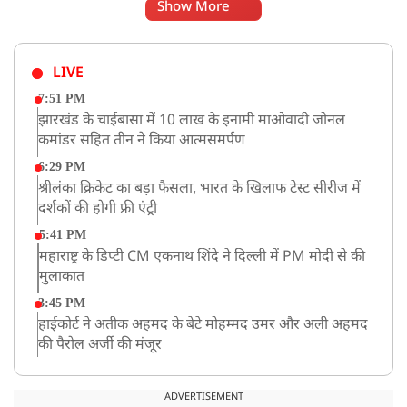
Show More
LIVE
7:51 PM
झारखंड के चाईबासा में 10 लाख के इनामी माओवादी जोनल
कमांडर सहित तीन ने किया आत्मसमर्पण
6:29 PM
श्रीलंका क्रिकेट का बड़ा फैसला, भारत के खिलाफ टेस्ट सीरीज में
दर्शकों की होगी फ्री एंट्री
5:41 PM
महाराष्ट्र के डिप्टी CM एकनाथ शिंदे ने दिल्ली में PM मोदी से की
मुलाकात
3:45 PM
हाईकोर्ट ने अतीक अहमद के बेटे मोहम्मद उमर और अली अहमद
की पैरोल अर्जी की मंजूर
12:59 PM
CM योगी का सपा पर हमला, कहा- वोट बैंक की राजनीति ने
ADVERTISEMENT