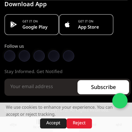
Download App
GET IT ON
GET IT ON
Google Play
App Store
Follow us
Stay Informed. Get Notified
Subscribe
We use cookies to enhance your experience. You can
Copyright © 2026 KMC PVT. LTD. All Rights Reserved.
accept or reject tracking.
Designed & Developed by
Accept
Reject
शॉर्ट्स
होम
वीडियो
खोजें
वेब स्टोरीज़