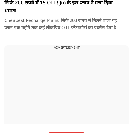
सिर्फ 200 रुपये में 15 OTT! Jio के इस प्लान ने मचा दिया
धमाल
Cheapest Recharge Plans: सिर्फ 200 रूपये में मिलने वाला यह
प्लान एक महीने तक कई लोकप्रिय OTT प्लेटफॉर्म्स का एक्सेस देता है.
यानी रोजाना करीब 7 रुपये खर्च करके आप YouTube Premium,
Prime Video Mobile, JioHotstar, Sony LIV समेत 15 से ज्यादा
ADVERTISEMENT
एंटरटेनमेंट प्लेटफॉर्म्स का आनंद ले सकते हैं.