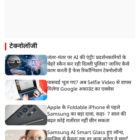
टेक्नोलॉजी
जंतर-मंतर पर AI की एंट्री! प्रदर्शनकारियों के
चेहरे स्कैन कर रही दिल्ली पुलिस? जानिए कैसे
काम करती है फेस रिकॉग्निशन टेक्नोलॉजी
पासवर्ड भूल गए? अब Selfie Video से वापस
मिलेगा Google अकाउंट का एक्सेस
Apple के Foldable iPhone से पहले
Samsung का बड़ा दावा, कहा- 7 साल की
बढ़त कोई रातोंरात नहीं छीन सकता
Samsung AI Smart Glass हुए लॉन्च,
म्यूजिक से कैमरा तक हर काम करेगा ये स्मार्ट