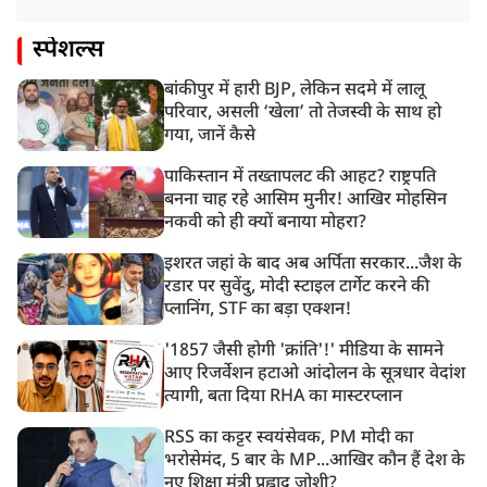
स्पेशल्स
बांकीपुर में हारी BJP, लेकिन सदमे में लालू
परिवार, असली ‘खेला’ तो तेजस्वी के साथ हो
गया, जानें कैसे
पाकिस्तान में तख्तापलट की आहट? राष्ट्रपति
बनना चाह रहे आसिम मुनीर! आखिर मोहसिन
नकवी को ही क्यों बनाया मोहरा?
इशरत जहां के बाद अब अर्पिता सरकार...जैश के
रडार पर सुवेंदु, मोदी स्टाइल टार्गेट करने की
प्लानिंग, STF का बड़ा एक्शन!
'1857 जैसी होगी 'क्रांति'!' मीडिया के सामने
आए रिजर्वेशन हटाओ आंदोलन के सूत्रधार वेदांश
त्यागी, बता दिया RHA का मास्टरप्लान
RSS का कट्टर स्वयंसेवक, PM मोदी का
भरोसेमंद, 5 बार के MP...आखिर कौन हैं देश के
नए शिक्षा मंत्री प्रह्लाद जोशी?