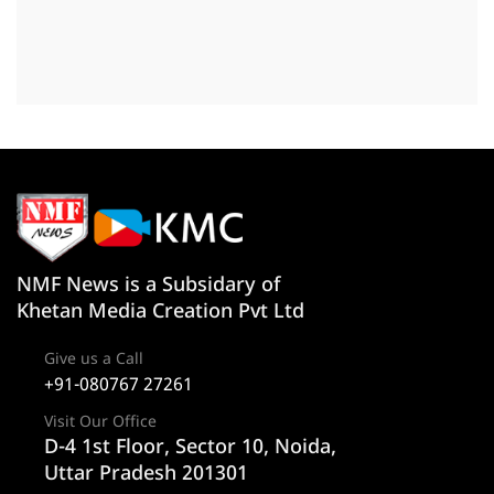
NMF News is a Subsidary of
Khetan Media Creation Pvt Ltd
Give us a Call
+91-080767 27261
Visit Our Office
D-4 1st Floor, Sector 10, Noida,
Uttar Pradesh 201301