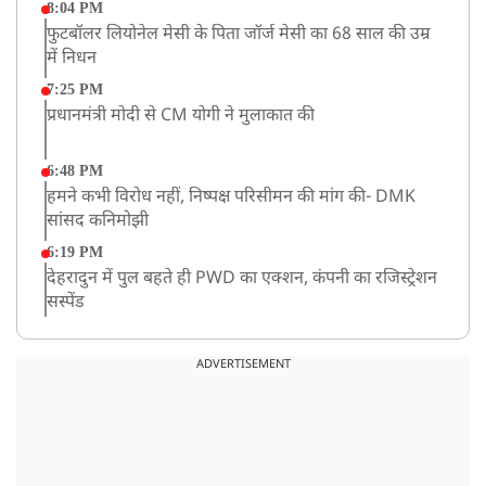
8:04 PM
फुटबॉलर लियोनेल मेसी के पिता जॉर्ज मेसी का 68 साल की उम्र
में निधन
7:25 PM
प्रधानमंत्री मोदी से CM योगी ने मुलाकात की
6:48 PM
हमने कभी विरोध नहीं, निष्पक्ष परिसीमन की मांग की- DMK
सांसद कनिमोझी
6:19 PM
देहरादुन में पुल बहते ही PWD का एक्शन, कंपनी का रजिस्ट्रेशन
सस्पेंड
3:09 PM
खराब मौसम की चेतावनी के कारण अमरनाथ यात्रा स्थगित
ADVERTISEMENT
2:51 PM
JPSC-JSSC को लेकर बेनतीजा रही सरकार और छात्रों के बीच
दूसरे दौर की बातचीत, आंदोलन तेज