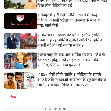
बेबस रही शहीद की धरती, फिर CM योगी ने मिटा
दिया तीन पीढ़ियों का दर्द
बांकीपुर में हारी BJP, लेकिन सदमे में लालू
परिवार, असली ‘खेला’ तो तेजस्वी के साथ हो
गया, जानें कैसे
पाकिस्तान में तख्तापलट की आहट? राष्ट्रपति
बनना चाह रहे आसिम मुनीर! आखिर मोहसिन
नकवी को ही क्यों बनाया मोहरा?
इशरत जहां के बाद अब अर्पिता सरकार...जैश के
रडार पर सुवेंदु, मोदी स्टाइल टार्गेट करने की
प्लानिंग, STF का बड़ा एक्शन!
'1857 जैसी होगी 'क्रांति'!' मीडिया के सामने
आए रिजर्वेशन हटाओ आंदोलन के सूत्रधार वेदांश
त्यागी, बता दिया RHA का मास्टरप्लान
अधिक
ADVERTISEMENT