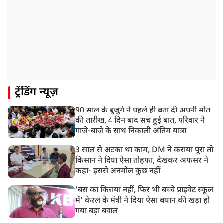
1:55 PM
प्रयागराज पहुंचे राहुल गांधी, ‘छात्रों की गूंज’ कार्यक्रम में होंगे
शामिल
12:47 PM
मेरठ में CM योगी आदित्यनाथ ने कांवड़ यात्रियों का किया स्वागत
11:04 AM
ट्रेंडिंग न्यूज़
असम बाढ़: 13 जिलों में 15 लाख से ज्यादा लोग प्रभावित, मृतकों
की संख्या 98 तक पहुंची
90 साल के बुजुर्ग ने पहले ही बता दी अपनी मौत
10:21 AM
की तारीख, 4 दिन बाद सच हुई बात, परिवार ने
हिमाचल के चंबा में बड़ा सड़क हादसा, 7 यात्रियों की मौत; 11
गाजे-बाजे के साथ निकाली अंतिम यात्रा
घायल
3 साल से अटका था काम, DM ने कराया पूरा तो
किसान ने दिया ऐसा तोहफा, देखकर अफसर ने
कहा- इससे अनमोल कुछ नहीं
'बस का किराया नहीं, फिर भी बच्चे प्राइवेट स्कूल
में' केरल के मंत्री ने दिया ऐसा बयान की खड़ा हो
गया बड़ा बवाल