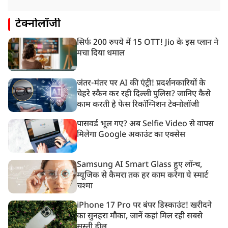
टेक्नोलॉजी
सिर्फ 200 रुपये में 15 OTT! Jio के इस प्लान ने
मचा दिया धमाल
जंतर-मंतर पर AI की एंट्री! प्रदर्शनकारियों के
चेहरे स्कैन कर रही दिल्ली पुलिस? जानिए कैसे
काम करती है फेस रिकॉग्निशन टेक्नोलॉजी
पासवर्ड भूल गए? अब Selfie Video से वापस
मिलेगा Google अकाउंट का एक्सेस
Samsung AI Smart Glass हुए लॉन्च,
म्यूजिक से कैमरा तक हर काम करेगा ये स्मार्ट
चश्मा
iPhone 17 Pro पर बंपर डिस्काउंट! खरीदने
का सुनहरा मौका, जानें कहां मिल रही सबसे
सस्ती डील