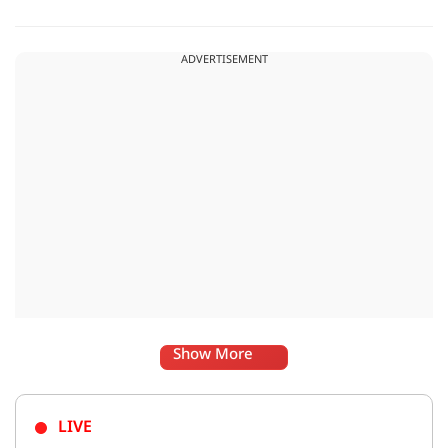
सीरीज रही है, जो उपभोक्ताओं की मजबूत मांग और लगातार बढ़ती
लोकप्रियता को दर्शाती है.
ADVERTISEMENT
Show More
LIVE