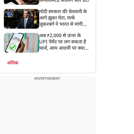
अनलिमिटेड कॉलिंग और डेटा
मोदी सरकार की चेतावनी के
आगे झुका मेटा, मार्क
ज़ुकरबर्ग ने भारत से मांगी
माफ़ी, गलती भी स्वीकार की
अब ₹2,000 से ऊपर के
UPI पेमेंट पर लग सकता है
चार्ज, आम आदमी पर क्या
होगा असर?
अधिक
ADVERTISEMENT
राज्य
राज्य
ोगी सरकार का बड़ा
कांवड़ यात्रा में अराजकता
अभियान, 30 अगस्त तक
बर्दाश्त नहीं, CM योगी का