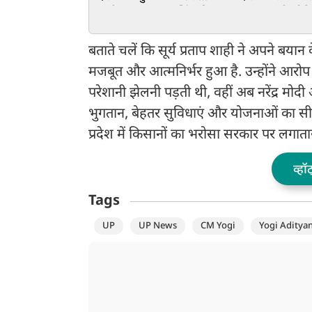
उम्मीदवार घनश्याम सिंह की
बाबूलाल मरांडी, बोल
जीत, भाजपा के आशुतोष
जांच से कम कुछ मंजू
तिवारी को 6016 वोटों से
बताते चलें कि सूर्य प्रताप शाही ने अपने बयान
हराया
मजबूत और आत्मनिर्भर हुआ है. उन्होंने आरो
परेशानी झेलनी पड़ती थी, वहीं अब नरेंद्र मोद
भुगतान, बेहतर सुविधाएं और योजनाओं का सीध
प्रदेश में किसानों का भरोसा सरकार पर लगातार
व्हॉ
Tags
UP
UP News
CM Yogi
Yogi Aditya