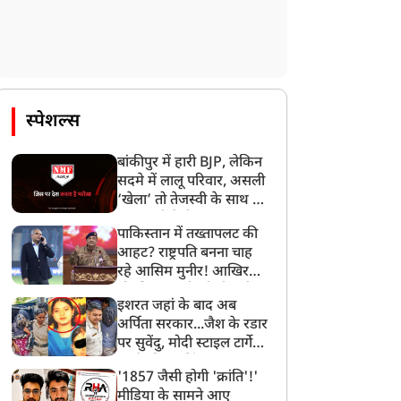
्रदेशभर में चरणबद्ध ढंग से
उपद्रवियों पर सख्त कार्रवाई
ूरा होगा शिक्षक प्रशिक्षण
का आदेश
अभियान
स्पेशल्स
बांकीपुर में हारी BJP, लेकिन
सदमे में लालू परिवार, असली
‘खेला’ तो तेजस्वी के साथ हो
गया, जानें कैसे
पाकिस्तान में तख्तापलट की
आहट? राष्ट्रपति बनना चाह
रहे आसिम मुनीर! आखिर
मोहसिन नकवी को ही क्यों
इशरत जहां के बाद अब
बनाया मोहरा?
अर्पिता सरकार...जैश के रडार
पर सुवेंदु, मोदी स्टाइल टार्गेट
करने की प्लानिंग, STF का
'1857 जैसी होगी 'क्रांति'!'
बड़ा एक्शन!
मीडिया के सामने आए