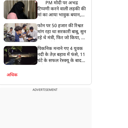
PM मोदी पर अभद्र
टिप्पणी करने वाली लड़की की
मां का आया भावुक बयान,
की अजीबोगरीब मांग, कहा-
फोन पर 50 हजार की रिश्वत
बेटी को गोद लें प्रधानमंत्री
मांग रहा था सरकारी बाबू, सुन
रहे थे मंत्री, फिर जो किया, वो
सोशल मीडिया पर छा गया
पिकनिक मनाने गए 4 युवक
नदी के तेज़ बहाव में फंसे, 11
घंटे के सफल रेस्क्यू के बाद
बची जान
अधिक
ADVERTISEMENT