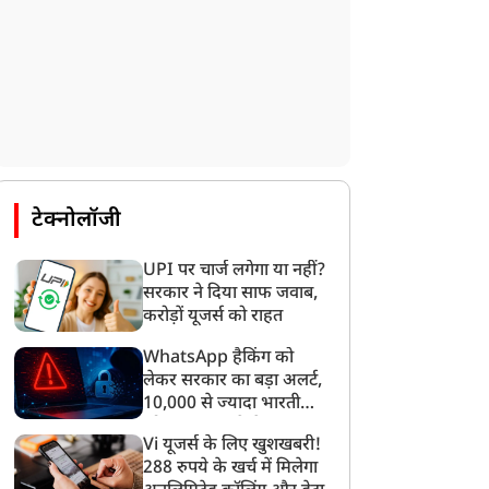
टेक्नोलॉजी
UPI पर चार्ज लगेगा या नहीं?
सरकार ने दिया साफ जवाब,
करोड़ों यूजर्स को राहत
WhatsApp हैकिंग को
लेकर सरकार का बड़ा अलर्ट,
10,000 से ज्यादा भारतीयों
को साइबर हमले से बचाया
Vi यूजर्स के लिए खुशखबरी!
गया
288 रुपये के खर्च में मिलेगा