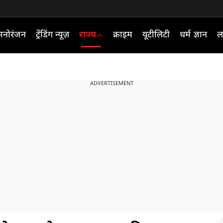
मनोरंजन
ट्रेंडिंग न्यूज़
राज्य
क्राइम
यूटीलिटी
धर्म ज्ञान
ल
ADVERTISEMENT