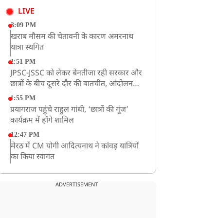
LIVE
3:09 PM
खराब मौसम की चेतावनी के कारण अमरनाथ
यात्रा स्थगित
2:51 PM
JPSC-JSSC को लेकर बेनतीजा रही सरकार और
छात्रों के बीच दूसरे दौर की बातचीत, आंदोलन
तेज
1:55 PM
प्रयागराज पहुंचे राहुल गांधी, ‘छात्रों की गूंज’
कार्यक्रम में होंगे शामिल
12:47 PM
मेरठ में CM योगी आदित्यनाथ ने कांवड़ यात्रियों
का किया स्वागत
11:04 AM
असम बाढ़: 13 जिलों में 15 लाख से ज्यादा लोग
ADVERTISEMENT
प्रभावित, मृतकों की संख्या 98 तक पहुंची
10:21 AM