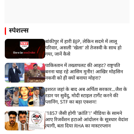
स्पेशल्स
बांकीपुर में हारी BJP, लेकिन सदमे में लालू
परिवार, असली ‘खेला’ तो तेजस्वी के साथ हो
गया, जानें कैसे
पाकिस्तान में तख्तापलट की आहट? राष्ट्रपति
बनना चाह रहे आसिम मुनीर! आखिर मोहसिन
नकवी को ही क्यों बनाया मोहरा?
इशरत जहां के बाद अब अर्पिता सरकार...जैश के
रडार पर सुवेंदु, मोदी स्टाइल टार्गेट करने की
प्लानिंग, STF का बड़ा एक्शन!
'1857 जैसी होगी 'क्रांति'!' मीडिया के सामने
आए रिजर्वेशन हटाओ आंदोलन के सूत्रधार वेदांश
त्यागी, बता दिया RHA का मास्टरप्लान