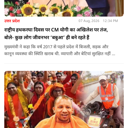
उत्तर प्रदेश
07 Aug, 2026
12:34 PM
राष्ट्रीय हथकरघा दिवस पर CM योगी का अखिलेश पर तंज,
बोले- कुछ लोग जीवनभर ‘बबुआ’ ही बने रहते हैं
मुख्यमंत्री ने कहा कि वर्ष 2017 से पहले प्रदेश में बिजली, सड़क और
कानून व्यवस्था की स्थिति खराब थी. व्यापारी और बेटियां सुरक्षित नहीं थीं.
उन्होंने आरोप लगाया कि उस समय विकास के बजाय वोट बैंक की
राजनीति होती थी, जिसका सबसे अधिक नुकसान गरीबों, कारीगरों और
हस्तशिल्पियों को उठाना पड़ा.