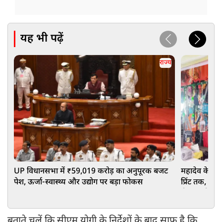
यह भी पढ़ें
राज्य
UP विधानसभा में ₹59,019 करोड़ का अनुपूरक बजट
महादेव के स्ल
पेश, ऊर्जा-स्वास्थ्य और उद्योग पर बड़ा फोकस
प्रिंट तक, युवाओ
रौनक, छोटे दु
बताते चलें कि सीएम योगी के निर्देशों के बाद साफ है कि