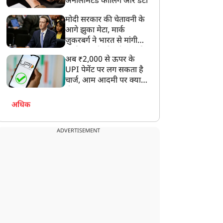
अनलिमिटेड कॉलिंग और डेटा
मोदी सरकार की चेतावनी के
आगे झुका मेटा, मार्क
ज़ुकरबर्ग ने भारत से मांगी
माफ़ी, गलती भी स्वीकार की
अब ₹2,000 से ऊपर के
UPI पेमेंट पर लग सकता है
चार्ज, आम आदमी पर क्या
होगा असर?
अधिक
ADVERTISEMENT