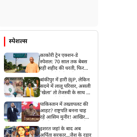
स्पेशल्स
काकोरी ट्रेन एक्शन-डे
स्पेशल: 70 साल तक बेबस
रही शहीद की धरती, फिर
CM योगी ने मिटा दिया तीन
बांकीपुर में हारी BJP, लेकिन
पीढ़ियों का दर्द
सदमे में लालू परिवार, असली
‘खेला’ तो तेजस्वी के साथ हो
गया, जानें कैसे
पाकिस्तान में तख्तापलट की
आहट? राष्ट्रपति बनना चाह
रहे आसिम मुनीर! आखिर
मोहसिन नकवी को ही क्यों
इशरत जहां के बाद अब
बनाया मोहरा?
अर्पिता सरकार...जैश के रडार