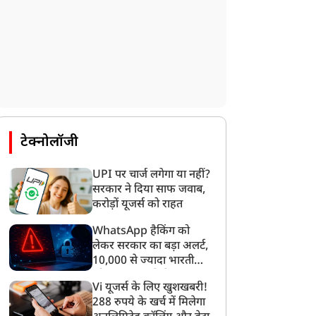
टेक्नोलॉजी
UPI पर चार्ज लगेगा या नहीं?
सरकार ने दिया साफ जवाब,
करोड़ों यूजर्स को राहत
WhatsApp हैकिंग को
लेकर सरकार का बड़ा अलर्ट,
10,000 से ज्यादा भारतीयों
को साइबर हमले से बचाया
Vi यूजर्स के लिए खुशखबरी!
गया
288 रुपये के खर्च में मिलेगा