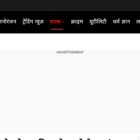
मनोरंजन
ट्रेंडिंग न्यूज़
राज्य
क्राइम
यूटीलिटी
धर्म ज्ञान
ल
ADVERTISEMENT