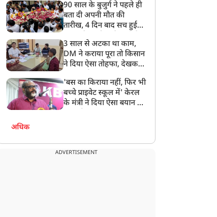
90 साल के बुजुर्ग ने पहले ही
बता दी अपनी मौत की
तारीख, 4 दिन बाद सच हुई
बात, परिवार ने गाजे-बाजे के
3 साल से अटका था काम,
साथ निकाली अंतिम यात्रा
DM ने कराया पूरा तो किसान
ने दिया ऐसा तोहफा, देखकर
अफसर ने कहा- इससे
'बस का किराया नहीं, फिर भी
अनमोल कुछ नहीं
बच्चे प्राइवेट स्कूल में' केरल
के मंत्री ने दिया ऐसा बयान की
खड़ा हो गया बड़ा बवाल
अधिक
ADVERTISEMENT