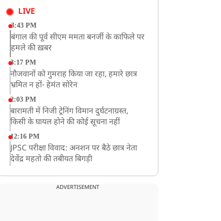
LIVE
3:43 PM
बंगाल की पूर्व सीएम ममता बनर्जी के काफिले पर
हमले की ख़बर
3:17 PM
नौजवानों को गुमराह किया जा रहा, हमारे छात्र
भ्रमित न हों- हेमंत सोरेन
2:03 PM
बारामती में निजी ट्रेनिंग विमान दुर्घटनाग्रस्त,
किसी के घायल होने की कोई सूचना नहीं
12:16 PM
JPSC परीक्षा विवाद: अनशन पर बैठे छात्र नेता
देवेंद्र महतो की तबीयत बिगड़ी
10:44 AM
रांचीः छात्रों के समर्थन में विधायक जयराम महतो
ADVERTISEMENT
ने शुरू किया निर्जला उपवास
10:42 AM