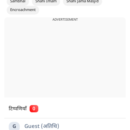
Sambhal
Shahi Imam
Shahi Jama Masjid
Encroachment
ADVERTISEMENT
टिप्पणियाँ
0
Guest (अतिथि)
G