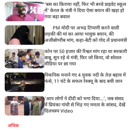
लिए स्थगित
'बस का किराया नहीं, फिर भी बच्चे प्राइवेट स्कूल
9:38 AM
में' केरल के मंत्री ने दिया ऐसा बयान की खड़ा हो
झारखंड: JPSC परीक्षा धांधली मामले में और पांच लोग गिरफ्तार,
गया बड़ा बवाल
अबतक 19 अरेस्ट
PM मोदी पर अभद्र टिप्पणी करने वाली
लड़की की मां का आया भावुक बयान, की
अजीबोगरीब मांग, कहा-बेटी को गोद लें प्रधानमंत्री
फोन पर 50 हजार की रिश्वत मांग रहा था सरकारी
बाबू, सुन रहे थे मंत्री, फिर जो किया, वो सोशल
मीडिया पर छा गया
पिकनिक मनाने गए 4 युवक नदी के तेज़ बहाव में
फंसे, 11 घंटे के सफल रेस्क्यू के बाद बची जान
‘आप लोगों ने दीदी को भगा दिया…’, जब संसद
में प्रियंका गांधी से भिड़ गए ममता के सांसद, देखें
दिलचस्प Video
अधिक