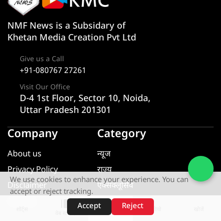
NMF News is a Subsidary of
Khetan Media Creation Pvt Ltd
Give us a Call
+91-080767 27261
Visit Our Office
D-4 1st Floor, Sector 10, Noida,
Uttar Pradesh 201301
Company
Category
About us
न्यूज
Privacy Policy
राज्य
We use cookies to enhance your experience. You can
Disclaimer
एक्सक्लूसिव
accept or reject tracking.
Contact
यूटीलिटी
Accept
Reject
शॉर्ट्स
होम
वीडियो
खोजें
वेब स्टोरीज़
खेल