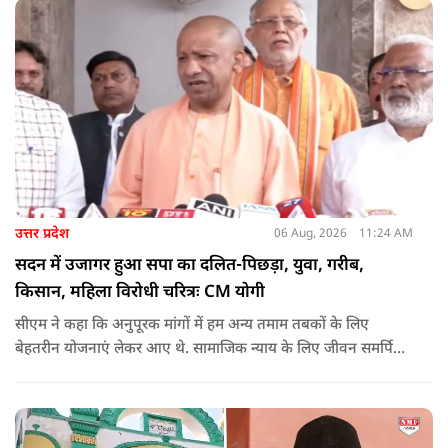
उत्तर प्रदेश
06 Aug, 2026
11:24 AM
सदन में उजागर हुआ सपा का दलित-पिछड़ा, युवा, गरीब,
किसान, महिला विरोधी चरित्रः CM योगी
सीएम ने कहा कि अनुपूरक मांगों में हम अन्य तमाम तबकों के लिए
बेहतरीन योजनाएं लेकर आए थे. सामाजिक न्याय के लिए जीवन समर्पित
करने वाले महापुरुष बाबा साहेब भीमराव आंबेडकर, महर्षि वाल्मीकि, संत
शिरोमणि रविदास, संत ज्योतिबा फुले, शाहूजी महाराज, लोकमाता
अहिल्या बाई होल्कर आदि की मूर्तियों पर छाजन, पार्क, बाउंड्रीवाल के
लिए हमने 407 करोड़ रुपये का प्रावधान किया है. यह बजट पास न हो,