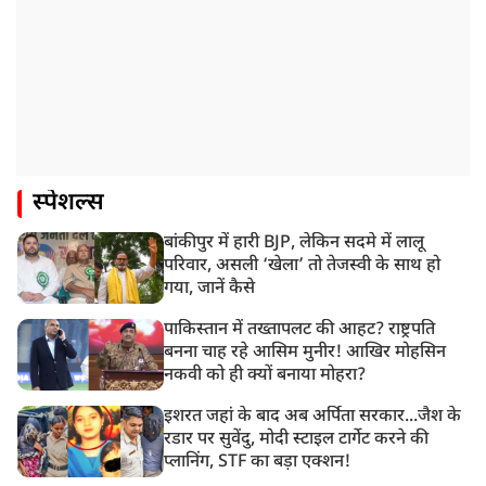
स्पेशल्स
बांकीपुर में हारी BJP, लेकिन सदमे में लालू
परिवार, असली ‘खेला’ तो तेजस्वी के साथ हो
गया, जानें कैसे
पाकिस्तान में तख्तापलट की आहट? राष्ट्रपति
बनना चाह रहे आसिम मुनीर! आखिर मोहसिन
नकवी को ही क्यों बनाया मोहरा?
इशरत जहां के बाद अब अर्पिता सरकार...जैश के
रडार पर सुवेंदु, मोदी स्टाइल टार्गेट करने की
प्लानिंग, STF का बड़ा एक्शन!