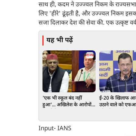
साथ ही, कदम ने उज्ज्वल निकम के राज्यसभा क
लिए 'हीरे' ढूंढ़ती है, और उज्ज्वल निकम इस
सजा दिलाकर देश की सेवा की. एक उत्कृष्ट वकील 
यह भी पढ़ें
राज्य
'एक भी स्कूल बंद नहीं
ई-20 के खिलाफ आ
हुआ'... अखिलेश के आरोपों
उठाने वाले को ए
पर योगी सरकार का पलटवार,
और ट्रोल करके डराय
संदीप सिंह ने आंकड़ों के साथ
धमकाया जा रहा है:
दिया जवाब
केजरीवाल
Input- IANS