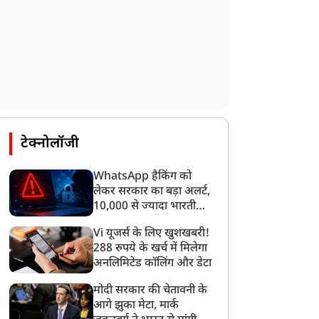
राज्य
राज्य
टेक्नोलॉजी
WhatsApp हैकिंग को
लेकर सरकार का बड़ा अलर्ट,
10,000 से ज्यादा भारतीयों
को साइबर हमले से बचाया
ेयरी कॉन्क्लेव-2026: दुग्ध
Assam Flood : हिमंता
Vi यूजर्स के लिए खुशखबरी!
गया
त्पादन में उत्तर प्रदेश देश में
सरकार का बड़ा ऐलान, बाढ़
288 रुपये के खर्च में मिलेगा
्रथम, 2.25 लाख रोजगार
पीड़ित छात्रों को मुफ्त किताबों
अनलिमिटेड कॉलिंग और डेटा
सृजित
के लिए सरकार देगी पैसे
मोदी सरकार की चेतावनी के
आगे झुका मेटा, मार्क