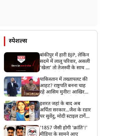
स्पेशल्स
बांकीपुर में हारी BJP, लेकिन
सदमे में लालू परिवार, असली
‘खेला’ तो तेजस्वी के साथ हो
गया, जानें कैसे
पाकिस्तान में तख्तापलट की
आहट? राष्ट्रपति बनना चाह
रहे आसिम मुनीर! आखिर
मोहसिन नकवी को ही क्यों
इशरत जहां के बाद अब
बनाया मोहरा?
अर्पिता सरकार...जैश के रडार
पर सुवेंदु, मोदी स्टाइल टार्गेट
करने की प्लानिंग, STF का
'1857 जैसी होगी 'क्रांति'!'
बड़ा एक्शन!
मीडिया के सामने आए