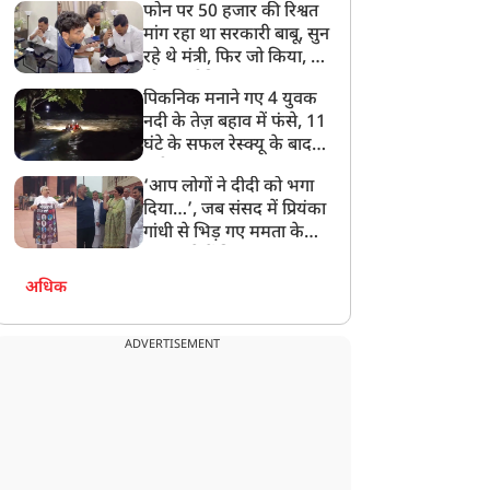
फोन पर 50 हजार की रिश्वत
बेटी को गोद लें प्रधानमंत्री
मांग रहा था सरकारी बाबू, सुन
रहे थे मंत्री, फिर जो किया, वो
सोशल मीडिया पर छा गया
पिकनिक मनाने गए 4 युवक
नदी के तेज़ बहाव में फंसे, 11
घंटे के सफल रेस्क्यू के बाद
बची जान
‘आप लोगों ने दीदी को भगा
दिया…’, जब संसद में प्रियंका
गांधी से भिड़ गए ममता के
सांसद, देखें दिलचस्प Video
अधिक
ADVERTISEMENT