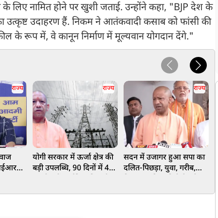
े लिए नामित होने पर खुशी जताई. उन्होंने कहा, "BJP देश के
का उत्कृष्ट उदाहरण हैं. निकम ने आतंकवादी कसाब को फांसी की
के रूप में, वे कानून निर्माण में मूल्यवान योगदान देंगे."
राज्य
राज्य
राज्य
वाज
योगी सरकार में ऊर्जा क्षेत्र की
सदन में उजागर हुआ सपा का
ड
फआईआर
बड़ी उपलब्धि, 90 दिनों में 49
दलित-पिछड़ा, युवा, गरीब,
उ
ा-
बार देश में सर्वाधिक बिजली
किसान, महिला विरोधी चरित्रः
प
आपूर्ति कर यूपी बना नंबर-1
CM योगी