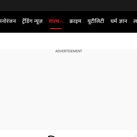
मनोरंजन
ट्रेंडिंग न्यूज़
राज्य
क्राइम
यूटीलिटी
धर्म ज्ञान
ल
ADVERTISEMENT