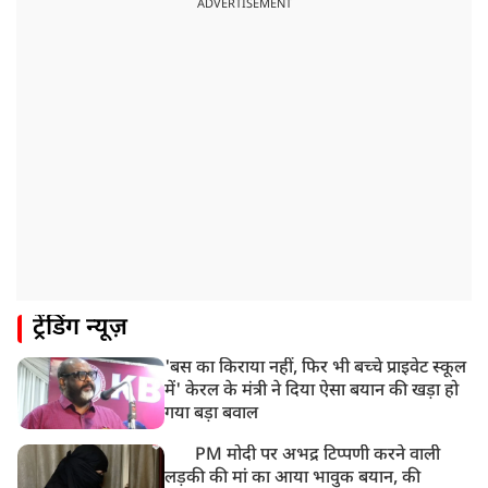
उत्तराखंड: हरिद्वार में गंगा उफान पर, जलस्तर में बढ़ोतरी
ADVERTISEMENT
8:18 AM
UP: लखनऊ में चलती कार में लगी आग, युवक की जिंदा जलकर
मौत
ट्रेंडिंग न्यूज़
'बस का किराया नहीं, फिर भी बच्चे प्राइवेट स्कूल
में' केरल के मंत्री ने दिया ऐसा बयान की खड़ा हो
गया बड़ा बवाल
PM मोदी पर अभद्र टिप्पणी करने वाली
लड़की की मां का आया भावुक बयान, की