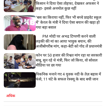
8:19 AM
किसान ने दिया ऐसा तोहफा, देखकर अफसर ने
PM मोदी आज IIT दिल्ली के दीक्षांत समारोह में शामिल होंगे
कहा- इससे अनमोल कुछ नहीं
'बस का किराया नहीं, फिर भी बच्चे प्राइवेट स्कूल
में' केरल के मंत्री ने दिया ऐसा बयान की खड़ा हो
गया बड़ा बवाल
PM मोदी पर अभद्र टिप्पणी करने वाली
लड़की की मां का आया भावुक बयान, की
अजीबोगरीब मांग, कहा-बेटी को गोद लें प्रधानमंत्री
फोन पर 50 हजार की रिश्वत मांग रहा था सरकारी
बाबू, सुन रहे थे मंत्री, फिर जो किया, वो सोशल
मीडिया पर छा गया
पिकनिक मनाने गए 4 युवक नदी के तेज़ बहाव में
फंसे, 11 घंटे के सफल रेस्क्यू के बाद बची जान
अधिक