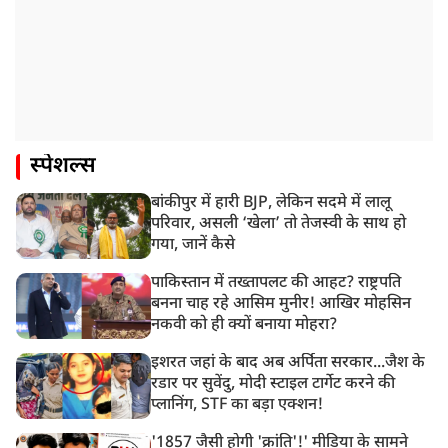
स्पेशल्स
बांकीपुर में हारी BJP, लेकिन सदमे में लालू
परिवार, असली ‘खेला’ तो तेजस्वी के साथ हो
गया, जानें कैसे
पाकिस्तान में तख्तापलट की आहट? राष्ट्रपति
बनना चाह रहे आसिम मुनीर! आखिर मोहसिन
नकवी को ही क्यों बनाया मोहरा?
इशरत जहां के बाद अब अर्पिता सरकार...जैश के
रडार पर सुवेंदु, मोदी स्टाइल टार्गेट करने की
प्लानिंग, STF का बड़ा एक्शन!
'1857 जैसी होगी 'क्रांति'!' मीडिया के सामने