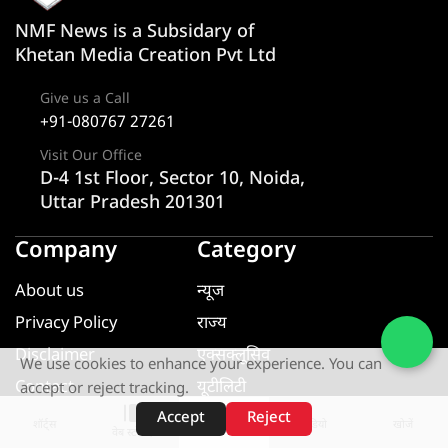
NMF News is a Subsidary of
Khetan Media Creation Pvt Ltd
Give us a Call
+91-080767 27261
Visit Our Office
D-4 1st Floor, Sector 10, Noida,
Uttar Pradesh 201301
Company
Category
About us
न्यूज
Privacy Policy
राज्य
Disclaimer
एक्सक्लूसिव
We use cookies to enhance your experience. You can
Contact
यूटीलिटी
accept or reject tracking.
खेल
Accept
Reject
शॉर्ट्स
होम
वीडियो
खोजें
वेब स्टोरीज़