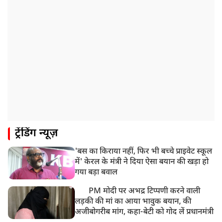
8:55 AM
पाकिस्तान के कब्जे वाले जम्मू और कश्मीर (PoJK) में हिंसा को
लेकर ब्रिटेन में प्रदर्शन
8:50 AM
बसपा के इकलौते विधायक उमाशंकर सिंह का देर रात निधन,
आज बलिया में होगा अंतिम संस्कार
8:24 AM
मोहन भगवत मुंबई में Gen-Z और Gen Alpha से करेंगे
बातचीत
ट्रेंडिंग न्यूज़
'बस का किराया नहीं, फिर भी बच्चे प्राइवेट स्कूल
में' केरल के मंत्री ने दिया ऐसा बयान की खड़ा हो
गया बड़ा बवाल
PM मोदी पर अभद्र टिप्पणी करने वाली
लड़की की मां का आया भावुक बयान, की
अजीबोगरीब मांग, कहा-बेटी को गोद लें प्रधानमंत्री