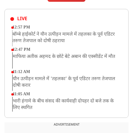
LIVE
12:57 PM
बॉम्बे हाईकोर्ट ने यौन उत्पीड़न मामले में तहलका के पूर्व एडिटर
तरुण तेजपाल को दोषी ठहराया
12:47 PM
माफिया अतीक अहमद के छोटे बेटे अबान की एक्सीडेंट में मौत
11:12 AM
यौन उत्पीड़न मामले में 'तहलका' के पूर्व एडिटर तरुण तेजपाल
दोषी करार
11:05 AM
भारी हंगामे के बीच संसद की कार्यवाही दोपहर दो बजे तक के
लिए स्थगित
9:38 AM
झारखंड: JPSC परीक्षा धांधली मामले में और पांच लोग गिरफ्तार,
ADVERTISEMENT
अबतक 19 अरेस्ट