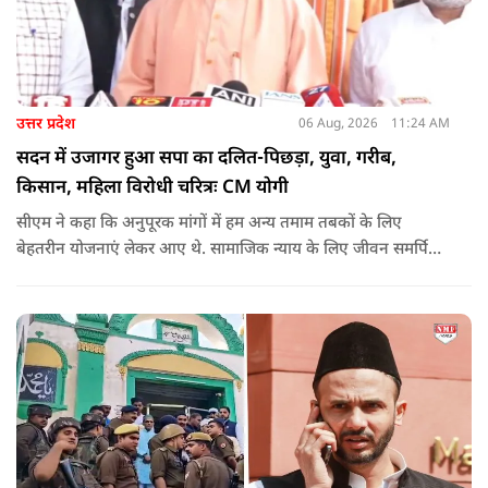
उत्तर प्रदेश
06 Aug, 2026
11:24 AM
सदन में उजागर हुआ सपा का दलित-पिछड़ा, युवा, गरीब,
किसान, महिला विरोधी चरित्रः CM योगी
सीएम ने कहा कि अनुपूरक मांगों में हम अन्य तमाम तबकों के लिए
बेहतरीन योजनाएं लेकर आए थे. सामाजिक न्याय के लिए जीवन समर्पित
करने वाले महापुरुष बाबा साहेब भीमराव आंबेडकर, महर्षि वाल्मीकि, संत
शिरोमणि रविदास, संत ज्योतिबा फुले, शाहूजी महाराज, लोकमाता
अहिल्या बाई होल्कर आदि की मूर्तियों पर छाजन, पार्क, बाउंड्रीवाल के
लिए हमने 407 करोड़ रुपये का प्रावधान किया है. यह बजट पास न हो,
इसके लिए समाजवादी पार्टी ने सदन की कार्यवाही को बाधित किया और
लगातार व्यवधान पैदा करने का प्रयास किया.