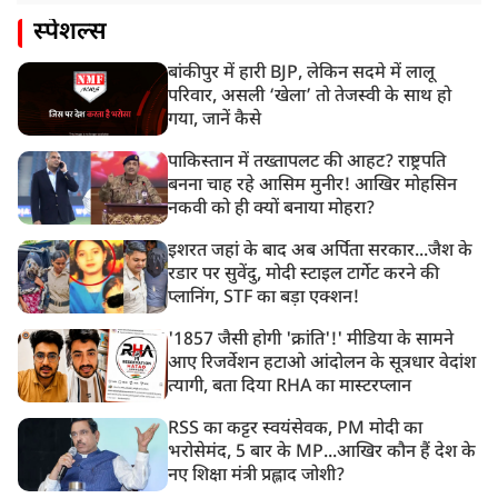
स्पेशल्स
बांकीपुर में हारी BJP, लेकिन सदमे में लालू
परिवार, असली ‘खेला’ तो तेजस्वी के साथ हो
गया, जानें कैसे
पाकिस्तान में तख्तापलट की आहट? राष्ट्रपति
बनना चाह रहे आसिम मुनीर! आखिर मोहसिन
नकवी को ही क्यों बनाया मोहरा?
इशरत जहां के बाद अब अर्पिता सरकार...जैश के
रडार पर सुवेंदु, मोदी स्टाइल टार्गेट करने की
प्लानिंग, STF का बड़ा एक्शन!
'1857 जैसी होगी 'क्रांति'!' मीडिया के सामने
आए रिजर्वेशन हटाओ आंदोलन के सूत्रधार वेदांश
त्यागी, बता दिया RHA का मास्टरप्लान
RSS का कट्टर स्वयंसेवक, PM मोदी का
भरोसेमंद, 5 बार के MP...आखिर कौन हैं देश के
नए शिक्षा मंत्री प्रह्लाद जोशी?