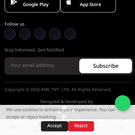
Google Play
App Store
Follow us
Stay Informed. Get Notified
Subscribe
Copyright © 2026 KMC PVT. LTD. All Rights Reserved.
Designed & Developed by
We use cookies to enhance your experience. You can
accept or reject tracking.
Accept
Reject
शॉर्ट्स
होम
वीडियो
खोजें
वेब स्टोरीज़