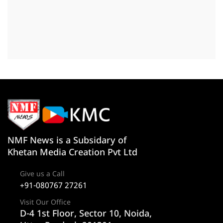
NMF News is a Subsidary of
Khetan Media Creation Pvt Ltd
Give us a Call
+91-080767 27261
Visit Our Office
D-4 1st Floor, Sector 10, Noida,