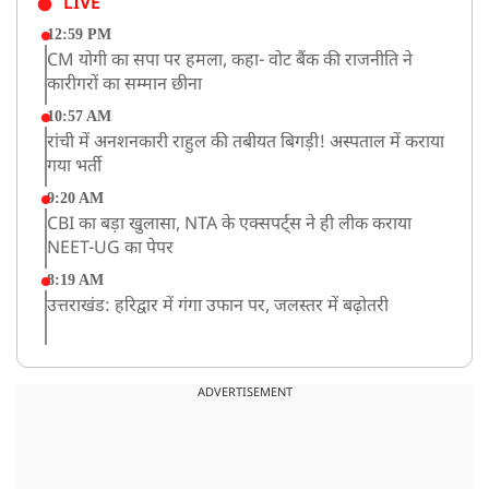
LIVE
12:59 PM
CM योगी का सपा पर हमला, कहा- वोट बैंक की राजनीति ने
कारीगरों का सम्मान छीना
10:57 AM
रांची में अनशनकारी राहुल की तबीयत बिगड़ी! अस्पताल में कराया
गया भर्ती
9:20 AM
CBI का बड़ा खुलासा, NTA के एक्सपर्ट्स ने ही लीक कराया
NEET-UG का पेपर
8:19 AM
उत्तराखंड: हरिद्वार में गंगा उफान पर, जलस्तर में बढ़ोतरी
8:18 AM
UP: लखनऊ में चलती कार में लगी आग, युवक की जिंदा जलकर
ADVERTISEMENT
मौत