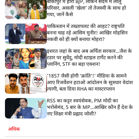
बांकीपुर में हारी BJP, लेकिन सदमे में लालू
परिवार, असली ‘खेला’ तो तेजस्वी के साथ हो
गया, जानें कैसे
पाकिस्तान में तख्तापलट की आहट? राष्ट्रपति
बनना चाह रहे आसिम मुनीर! आखिर मोहसिन
नकवी को ही क्यों बनाया मोहरा?
इशरत जहां के बाद अब अर्पिता सरकार...जैश के
रडार पर सुवेंदु, मोदी स्टाइल टार्गेट करने की
प्लानिंग, STF का बड़ा एक्शन!
'1857 जैसी होगी 'क्रांति'!' मीडिया के सामने
आए रिजर्वेशन हटाओ आंदोलन के सूत्रधार वेदांश
त्यागी, बता दिया RHA का मास्टरप्लान
RSS का कट्टर स्वयंसेवक, PM मोदी का
भरोसेमंद, 5 बार के MP...आखिर कौन हैं देश के
नए शिक्षा मंत्री प्रह्लाद जोशी?
अधिक